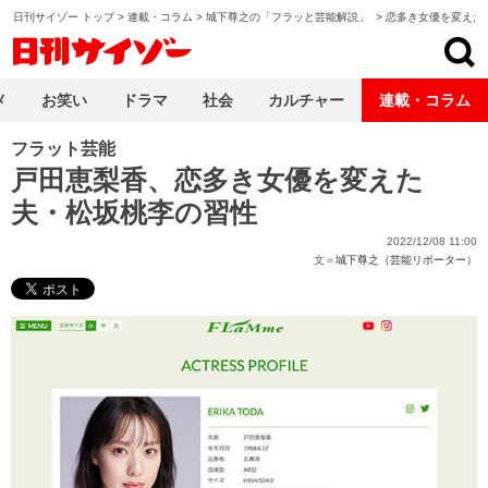
日刊サイゾー トップ
>
連載・コラム
>
城下尊之の「フラッと芸能解説」
>
恋多き女優を変えた
日刊サイゾー
メ
お笑い
ドラマ
社会
カルチャー
連載・コラム
フラット芸能
戸田恵梨香、恋多き女優を変えた
夫・松坂桃李の習性
2022/12/08 11:00
文＝
城下尊之（芸能リポーター）