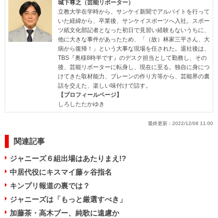
城下尊之（芸能リポーター）
立教大学在学時から、サンケイ新聞でアルバイトを行って
いた経緯から、卒業後、サンケイスポーツへ入社。スポー
ツ紙文化部記者となった初日で見習い経験もないうちに、
他に大きな事件があったため、「（故）林家三平さん、大
病から復帰！」という大事な現場を任された。退社後は、
TBS『奥様8時半です』のデスク担当として勤務し、その
後、芸能リポーターに転身し、現在に至る。独自に身につ
けてきた取材能力、ブレーンの作り方等から、芸能界の裏
話を交えた、楽しい味付けで話す。
【プロフィールページ】
しろしたたかゆき
最終更新：
2022/12/08 11:00
関連記事
ジャニーズ６組出場はあたりまえ!?
中居代役にキスマイ藤ヶ谷指名
キンプリ報道の裏では？
ジャニーズは「もっと厳選すべき」
加藤茶・高木ブー、純歌に遠慮か