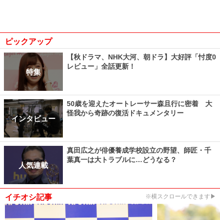
ピックアップ
【秋ドラマ、NHK大河、朝ドラ】大好評「忖度0
レビュー」全話更新！
特集
50歳を迎えたオートレーサー森且行に密着 大
怪我から奇跡の復活ドキュメンタリー
インタビュー
真田広之が俳優養成学校設立の野望、師匠・千
葉真一は大トラブルに…どうなる？
人気連載
イチオシ記事
※横スクロールできます▶