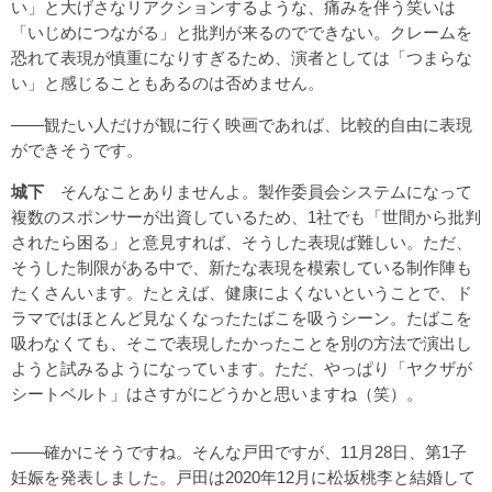
い」と大げさなリアクションするような、痛みを伴う笑いは
「いじめにつながる」と批判が来るのでできない。クレームを
恐れて表現が慎重になりすぎるため、演者としては「つまらな
い」と感じることもあるのは否めません。
――観たい人だけが観に行く映画であれば、比較的自由に表現
ができそうです。
城下
そんなことありませんよ。製作委員会システムになって
複数のスポンサーが出資しているため、1社でも「世間から批判
されたら困る」と意見すれば、そうした表現ば難しい。ただ、
そうした制限がある中で、新たな表現を模索している制作陣も
たくさんいます。たとえば、健康によくないということで、ド
ラマではほとんど見なくなったたばこを吸うシーン。たばこを
吸わなくても、そこで表現したかったことを別の方法で演出し
ようと試みるようになっています。ただ、やっぱり「ヤクザが
シートベルト」はさすがにどうかと思いますね（笑）。
――確かにそうですね。そんな戸田ですが、11月28日、第1子
妊娠を発表しました。戸田は2020年12月に松坂桃李と結婚して