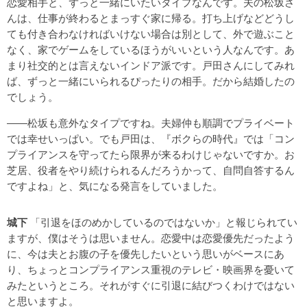
恋愛相手と、ずっと一緒にいたいタイプなんです。夫の松坂さ
んは、仕事が終わるとまっすぐ家に帰る。打ち上げなどどうし
ても付き合わなければいけない場合は別として、外で遊ぶこと
なく、家でゲームをしているほうがいいという人なんです。あ
まり社交的とは言えないインドア派です。戸田さんにしてみれ
ば、ずっと一緒にいられるぴったりの相手。だから結婚したの
でしょう。
――松坂も意外なタイプですね。夫婦仲も順調でプライベート
では幸せいっぱい。でも戸田は、『ボクらの時代』では「コン
プライアンスを守ってたら限界が来るわけじゃないですか。お
芝居、役者をやり続けられるんだろうかって、自問自答するん
ですよね」と、気になる発言をしていました。
城下
「引退をほのめかしているのではないか」と報じられてい
ますが、僕はそうは思いません。恋愛中は恋愛優先だったよう
に、今は夫とお腹の子を優先したいという思いがベースにあ
り、ちょっとコンプライアンス重視のテレビ・映画界を憂いて
みたというところ。それがすぐに引退に結びつくわけではない
と思いますよ。