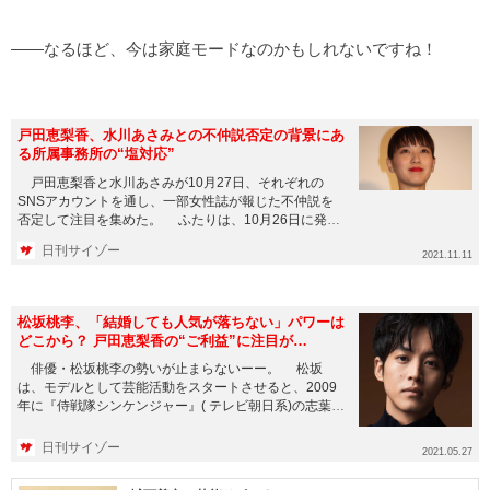
――なるほど、今は家庭モードなのかもしれないですね！
戸田恵梨香、水川あさみとの不仲説否定の背景にあ
る所属事務所の“塩対応”
戸田恵梨香と水川あさみが10月27日、それぞれの
SNSアカウントを通し、一部女性誌が報じた不仲説を
否定して注目を集めた。 ふたりは、10月26日に発売
された女性誌「...
日刊サイゾー
2021.11.11
松坂桃李、「結婚しても人気が落ちない」パワーは
どこから？ 戸田恵梨香の“ご利益”に注目が…
俳優・松坂桃李の勢いが止まらないーー。 松坂
は、モデルとして芸能活動をスタートさせると、2009
年に『侍戦隊シンケンジャー』( テレビ朝日系)の志葉丈
瑠&シ...
日刊サイゾー
2021.05.27