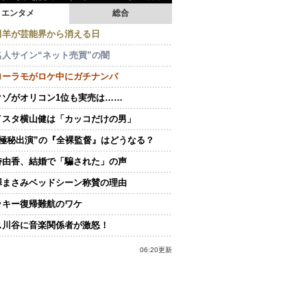
エンタメ
総合
田羊が芸能界から消える日
名人サイン“ネット売買”の闇
ローラモがロケ中にガチナンパ
クゾがオリコン1位も実売は……
イスタ横山健は「カッコだけの男」
“極秘出演”の『全裸監督』はどうなる？
持由香、結婚で「騙された」の声
澤まさみベッドシーン称賛の理由
ッキー復帰難航のワケ
ス川谷に音楽関係者が激怒！
06:20更新