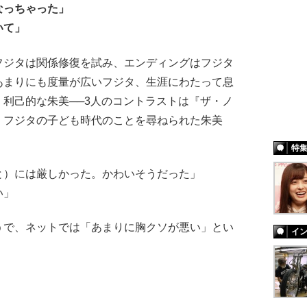
なっちゃった」
いて」
ジタは関係修復を試み、エンディングはフジタ
あまりにも度量が広いフジタ、生涯にわたって息
利己的な朱美──3人のコントラストは『ザ・ノ
。フジタの子ども時代のことを尋ねられた朱美
特
と）には厳しかった。かわいそうだった」
い」
うで、ネットでは「あまりに胸クソが悪い」とい
イ