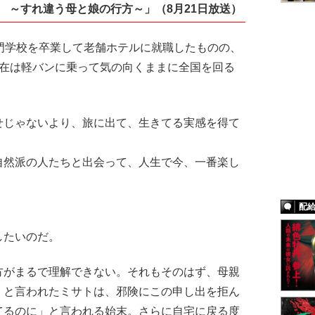
 ～すれ違う母と娘の行方～」（8月21日放送）
門学校を卒業して老舗ホテルに就職したものの、
現在は軽バンに乗って気の向くままに全国を回る
せじゃないより、旅に出て、生きてる実感を得て
自然派の人たちと出会って、人生で今、一番楽し
配
したいのだ。
がまるで理解できない。それもそのはず、母親
」と言われたミサトは、邪険にこの申し出を拒ん
てるのに」と言われる始末。さらに自宅に戻る度