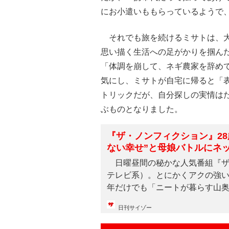
にお小遣いももらっているようで
それでも旅を続けるミサトは、大
思い描く生活への足がかりを掴ん
「体調を崩して、ネギ農家を辞め
気にし、ミサトが自宅に帰ると「
トリックだが、自分探しの実情は
ぶものとなりました。
『ザ・ノンフィクション』28
ない幸せ”と母娘バトルにネ
日曜昼間の秘かな人気番組『ザ
テレビ系）。とにかくアクの強
年だけでも「ニートが暮らす山
夫...
日刊サイゾー