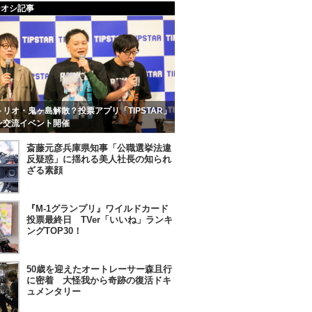
チオシ記事
リオ・鬼ヶ島解散？投票アプリ「TIPSTAR」
ン交流イベント開催
斎藤元彦兵庫県知事「公職選挙法違
反疑惑」に揺れる美人社長の知られ
ざる素顔
『M-1グランプリ』ワイルドカード
投票最終日 TVer「いいね」ランキ
ングTOP30！
50歳を迎えたオートレーサー森且行
に密着 大怪我から奇跡の復活ドキ
ュメンタリー