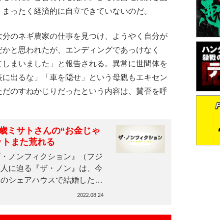
、まったく経済的に自立できていないのだ。
分のネギ農家の仕事を見つけ、ようやく自分が
だかと思われたが、エンディングであっけなく
てしまいました」と報告される。異常に世間体を
表に出るな」「車を隠せ」という母親もエキセン
ただのすねかじりだったという内容は、賛否を呼
歳ミサトさんの“お金じゃ
ットまた荒れる
・ノンフィクション』（フジ
い人に迫る『ザ・ノン』は、今
奥のシェアハウスで結婚した
2022.08.24