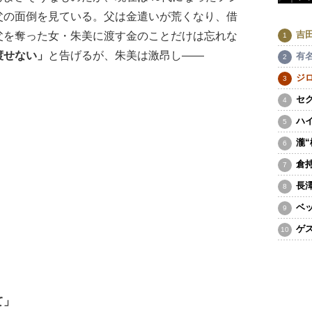
父の面倒を見ている。父は金遣いが荒くなり、借
吉
父を奪った女・朱美に渡す金のことだけは忘れな
渡せない」
と告げるが、朱美は激昂し――
有
ジ
セ
ハ
瀧
倉
長
ベ
ゲ
て」