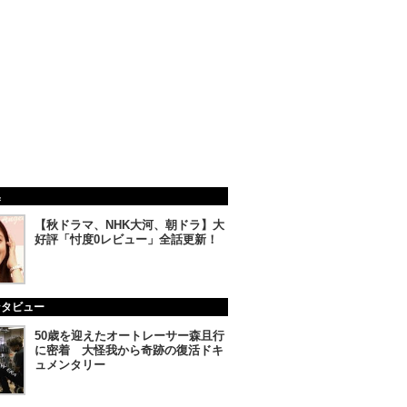
集
【秋ドラマ、NHK大河、朝ドラ】大
好評「忖度0レビュー」全話更新！
ンタビュー
50歳を迎えたオートレーサー森且行
に密着 大怪我から奇跡の復活ドキ
ュメンタリー