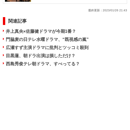
最終更新：
2023/01/26 21:43
関連記事
井上真央×佐藤健ドラマが今期1番？
門脇麦の日テレ水曜ドラマ、“既視感の嵐”
広瀬すず主演ドラマに批判とツッコミ殺到
目黒蓮、朝ドラ出演は損しただけ？
西島秀俊テレ朝ドラマ、すべってる？