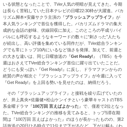
いる状態となったことで、TVer人気の明暗が見えてきた。今期
は長らく苦戦していた日本テレビの日曜22:30枠が大躍進。バカ
リズム脚本×安藤サクラ主演の『
ブラッシュアップライフ
』が
本人気ランキングで首位を獲得した。バカリズムドラマの集大
成的な会話の妙味、伏線回収に加え、このところの平成リバイ
バルにも呼応するようなキーワードの数々に“刺さった”人たち
が続出し、高い評価を集めている同作だが、TVer総合ランキン
グでも常にトップ10内にいるなど強さを発揮。加えて、前週と
の大きな違いは、同じ日曜放送の『
Get Ready!
』（TBS）を今
週はおさえてTVer総合ランキング首位に躍り出ていたことだ。
どうにも安っぽい『Get Ready!』に反し、ドラマファンからの
絶賛の声が相次ぐ『ブラッシュアップライフ』が今週に入って
『Get Ready!』を上回る勢いを見せたのは、納得だろう。
その『ブラッシュアップライフ』と接戦を繰り広げていたの
が、井上真央×佐藤健×松山ケンイチという豪華キャストのTBS
系金曜ドラマ『
100万回 言えばよかった
』で、僅差で2位となっ
た。TVer総合ランキングの推移を見てみると、トップ5滞在期
間は『100万回 言えばよかった』のほうが長かったものの、第2
話放送の20日ひる時点で11位まで下がるなど、下がり幅も（わ