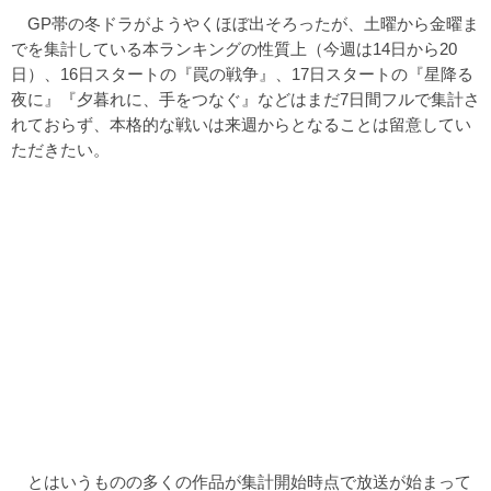
GP帯の冬ドラがようやくほぼ出そろったが、土曜から金曜ま
でを集計している本ランキングの性質上（今週は14日から20
日）、16日スタートの『罠の戦争』、17日スタートの『星降る
夜に』『夕暮れに、手をつなぐ』などはまだ7日間フルで集計さ
れておらず、本格的な戦いは来週からとなることは留意してい
ただきたい。
とはいうものの多くの作品が集計開始時点で放送が始まって