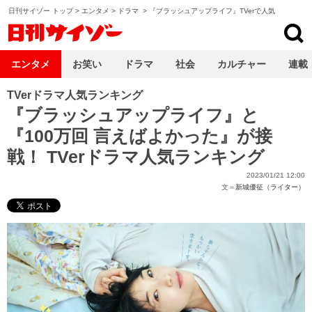
日刊サイゾー トップ
>
エンタメ
>
ドラマ
>
『ブラッシュアップライフ』TVerで人気
日刊サイゾー
エンタメ
お笑い
ドラマ
社会
カルチャー
連載
TVerドラマ人気ランキング
『ブラッシュアップライフ』と
『100万回 言えばよかった』が接
戦！ TVerドラマ人気ランキング
2023/01/21 12:00
文＝
新城優征（ライター）