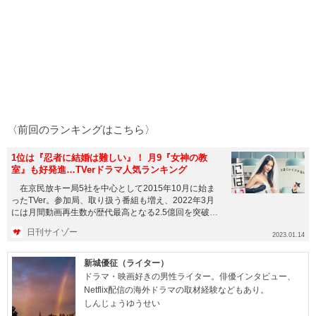
〈前回のランキングはこちら〉
1位は『忍者に結婚は難しい』！ 月9『女神の教
室』も好発進…TVerドラマ人気ランキング
在京民放キー局5社を中心として2015年10月に始ま
ったTVer。参加局、取り扱う番組も増え、2022年3月
には月間動画再生数が歴代最高となる2.5億回を突破
し、同7...
日刊サイゾー
2023.01.14
新城優征（ライター）
ドラマ・映画好きの男性ライター。俳優インタビュー、
Netflix配信の海外ドラマの取材経験などもあり。
しんじょうゆうせい