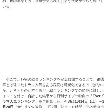
め、視聴率をもって番組が語られてしまう状況が長らく続いて
いる。
そこで、
TVerの総合ランキング
を定点観測することで、視聴
率とは違ったドラマ人気をある程度は可視化できるのではない
か、と考えたのが本企画だ。総合ランキングでの順位に対しポ
イントを付け、合計した結果から日刊サイゾー独自の「
TVerド
ラマ人気ランキング
」をご用意した。今週は
1月14日（土）～1
月20日（金）まで
を観測（1日2回、決まった時間にTVer総合ラ