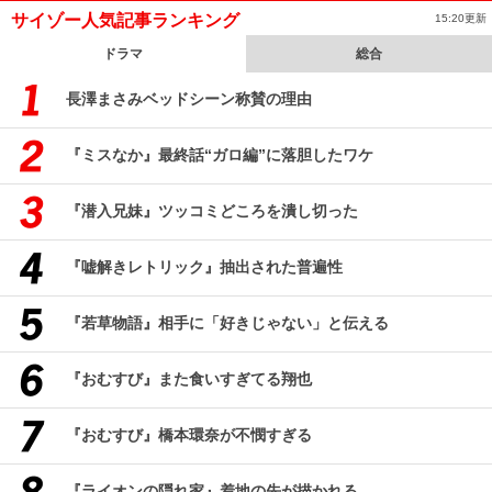
サイゾー人気記事ランキング
15:20更新
ドラマ
総合
長澤まさみベッドシーン称賛の理由
『ミスなか』最終話“ガロ編”に落胆したワケ
『潜入兄妹』ツッコミどころを潰し切った
『嘘解きレトリック』抽出された普遍性
『若草物語』相手に「好きじゃない」と伝える
『おむすび』また食いすぎてる翔也
『おむすび』橋本環奈が不憫すぎる
『ライオンの隠れ家』着地の先が描かれる