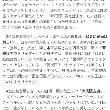
ずかだが）大きかったことから『ブラッシュアップライフ』の
首位を許してしまった形だ。逆転できるかどうかは第2話以降の
盛り上がり次第だろうが、『100万回 言えばよかった』は殺人
事件と直木（佐藤健）の関係といった謎要素もあり、『最愛』
のような盛り上がり方となる可能性もある。
3位は先週首位となった菜々緒主演の木曜劇場『
忍者に結婚は
難しい
』。ほかの作品が出そろい始めたため、さすがに首位キ
ープは難しかったが、同じ木曜放送となる西島秀俊主演の『
警
視庁アウトサイダー
』との対決では、前週同様にほぼ『忍者に
結婚は難しい』がTVer総合ランキングで『警視庁アウトサイダ
ー』の上をいっている。『警視庁アウトサイダー』は早くもト
ップ10からの脱落が早まっており、息切れ感が強い。世帯視聴
率では好調だが、配信需要は低いというテレ朝ドラマの王道を
このまま走りそうだ。
4位に初登場となったのは嵐・櫻井翔主演の『
大病院占拠
』。
『ダイ・ハード』的なB級感ただようストーリーでツッコミど
ころも多いが、敵となる鬼のキャストが明かされていない仕掛
けが「誰が演じているか？」という考察として盛り上がってい