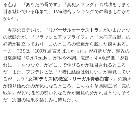
る点は、『あなたの番です』『真犯人フラグ』の成功をうまく
引き継いでいる印象で、TVer総合ランキングでの動きもなかな
かいい。
今期の日テレは、『
リバーサルオーケストラ
』がいまひとつ
の状態だが、『ブラッシュアップライフ』と『大病院占拠』の
好調が目立っており、このところの低迷から脱した感もある。
一方、TBSは『100万回 言えばよかった』が好調だが、頼みの
日曜劇場『Get Ready!』がやや不調。広瀬すず×永瀬廉『夕暮
れに、手をつなぐ』がどこまで伸びるかが注目されるところ
だ。また、フジテレビは『忍者に結婚は難しい』が善戦してい
るが、月9『
女神[テミス]の教室～リーガル青春白書～
』の動き
が鈍り始めたのが気になるところ。こちらも草彅剛主演『罠の
戦争』がどれほどの勢いとなるかが勝負の分かれ目となりそう
だ。次週の結果を楽しみに待ちたい。