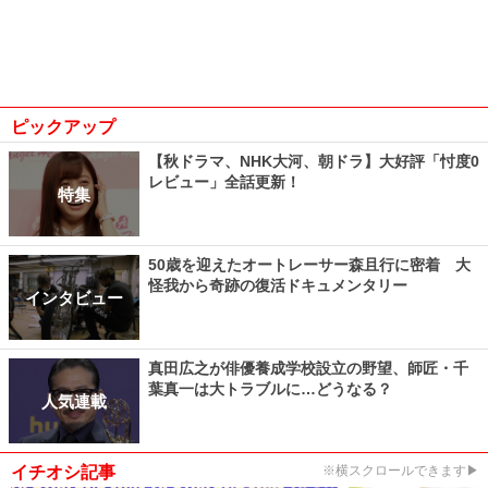
ピックアップ
【秋ドラマ、NHK大河、朝ドラ】大好評「忖度0
レビュー」全話更新！
特集
50歳を迎えたオートレーサー森且行に密着 大
怪我から奇跡の復活ドキュメンタリー
インタビュー
真田広之が俳優養成学校設立の野望、師匠・千
葉真一は大トラブルに…どうなる？
人気連載
イチオシ記事
※横スクロールできます▶