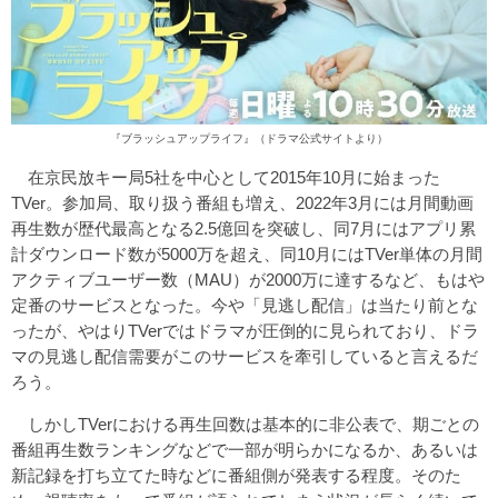
『ブラッシュアップライフ』（
ドラマ公式サイト
より）
在京民放キー局5社を中心として2015年10月に始まった
TVer。参加局、取り扱う番組も増え、2022年3月には月間動画
再生数が歴代最高となる2.5億回を突破し、同7月にはアプリ累
計ダウンロード数が5000万を超え、同10月にはTVer単体の月間
アクティブユーザー数（MAU）が2000万に達するなど、もはや
定番のサービスとなった。今や「見逃し配信」は当たり前とな
ったが、やはりTVerではドラマが圧倒的に見られており、ドラ
マの見逃し配信需要がこのサービスを牽引していると言えるだ
ろう。
しかしTVerにおける再生回数は基本的に非公表で、期ごとの
番組再生数ランキングなどで一部が明らかになるか、あるいは
新記録を打ち立てた時などに番組側が発表する程度。そのた