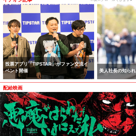
投票アプリ「TIPSTAR」がファン交流イ
ベント開催
美人社長の知られ
配給映画