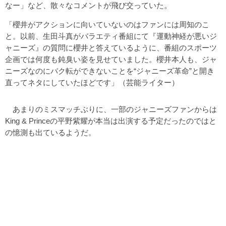
なー」など、散々なコメントが飛び交っていた。
「櫻井がアクションに向いていないのはファンには周知のこ
と。以前、生田斗真がバラエティ番組にて『運動神経が悪いジ
ャニーズ』の質問に櫻井と答えているように、番組のスポーツ
企画では何度も鈍臭い姿を見せていました。櫻井本人も、ジャ
ニーズなのにバク転ができないことを“ジャニーズ革命”と開き
直ってネタにしていたほどです」（芸能ライター）
あまりのミスマッチぶりに、一部のジャニーズファンからは
King & Princeの平野紫耀が本当は出演する予定だったのではと
の憶測も出ているようだ。