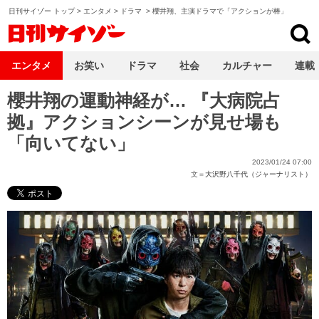
日刊サイゾー トップ
>
エンタメ
>
ドラマ
>
櫻井翔、主演ドラマで「アクションが棒」
日刊サイゾー
エンタメ
お笑い
ドラマ
社会
カルチャー
連載
櫻井翔の運動神経が… 『大病院占
拠』アクションシーンが見せ場も
「向いてない」
2023/01/24 07:00
文＝
大沢野八千代（ジャーナリスト）