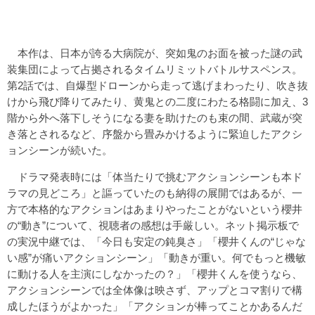
本作は、日本が誇る大病院が、突如鬼のお面を被った謎の武
装集団によって占拠されるタイムリミットバトルサスペンス。
第2話では、自爆型ドローンから走って逃げまわったり、吹き抜
けから飛び降りてみたり、黄鬼との二度にわたる格闘に加え、3
階から外へ落下しそうになる妻を助けたのも束の間、武蔵が突
き落とされるなど、序盤から畳みかけるように緊迫したアクシ
ョンシーンが続いた。
ドラマ発表時には「体当たりで挑むアクションシーンも本ド
ラマの見どころ」と謳っていたのも納得の展開ではあるが、一
方で本格的なアクションはあまりやったことがないという櫻井
の“動き”について、視聴者の感想は手厳しい。ネット掲示板で
の実況中継では、「今日も安定の鈍臭さ」「櫻井くんの“じゃな
い感”が痛いアクションシーン」「動きが重い。何でもっと機敏
に動ける人を主演にしなかったの？」「櫻井くんを使うなら、
アクションシーンでは全体像は映さず、アップとコマ割りで構
成したほうがよかった」「アクションが棒ってことかあるんだ