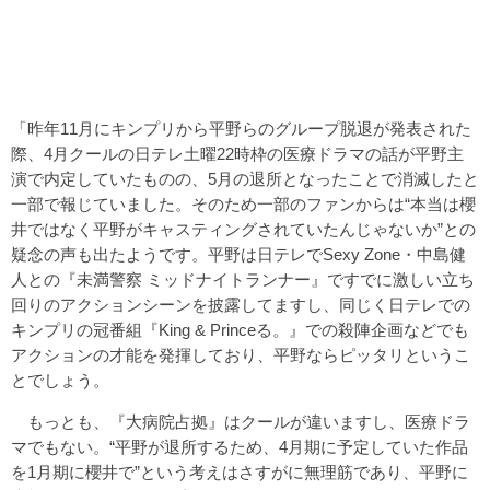
「昨年11月にキンプリから平野らのグループ脱退が発表された
際、4月クールの日テレ土曜22時枠の医療ドラマの話が平野主
演で内定していたものの、5月の退所となったことで消滅したと
一部で報じていました。そのため一部のファンからは“本当は櫻
井ではなく平野がキャスティングされていたんじゃないか”との
疑念の声も出たようです。平野は日テレでSexy Zone・中島健
人との『未満警察 ミッドナイトランナー』ですでに激しい立ち
回りのアクションシーンを披露してますし、同じく日テレでの
キンプリの冠番組『King & Princeる。』での殺陣企画などでも
アクションの才能を発揮しており、平野ならピッタリというこ
とでしょう。
もっとも、『大病院占拠』はクールが違いますし、医療ドラ
マでもない。“平野が退所するため、4月期に予定していた作品
を1月期に櫻井で”という考えはさすがに無理筋であり、平野に