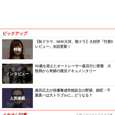
ピックアップ
【秋ドラマ、NHK大河、朝ドラ】大好評「忖度0
レビュー」全話更新！
特集
50歳を迎えたオートレーサー森且行に密着 大
怪我から奇跡の復活ドキュメンタリー
インタビュー
真田広之が俳優養成学校設立の野望、師匠・千
葉真一は大トラブルに…どうなる？
人気連載
イチオシ記事
※横スクロールできます▶