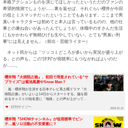
本格アクションものを演じてほしかったというただのファンの
希望的憶測でしょうが……裏を返せば、それぐらい櫻井が今回
の役とミスマッチだったということでもあります。ここまで男
臭いキャラクターは初めてと本人は言っているものの、他の仕
事との兼ね合いがあったんでしょうが、休職中のすさんだ生活
にもかかわらず無精ひげも生やしていない。とても“男臭い刑
事”には見えません」（前出・芸能ライター）
ネット民からは「ツッコミどころが多いから実況が盛り上が
る」との声も。この“評判”が視聴率にもつながればよいのだ
が……。
櫻井翔『大病院占拠』、初回で用意されている“サ
プライズ”は菊池風磨やSnow Man？
嵐・櫻井翔が主演する日本テレビ系土曜ドラマ『大
病院占拠』がいよいよ14日からスタートする。脇を固
めるキャストの知名度に「地味」との声が上がってい
るが、それを吹き飛ばす...
日刊サイゾー
2023.01.12
櫻井翔『SHOWチャンネル』が低視聴率でピン
チ…嵐ソロ活動の不安要素に？