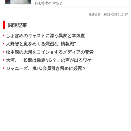
おおさわのやちよ
最終更新：
2023/02/10 13:27
関連記事
しょぼめのキャストに漂う異変と本気度
大野智と嵐をめぐる熾烈な“情報戦”
松本潤の大河をヨイショするメディアの苦労
大河、「松潤は乗馬NG？」の声が出るワケ
ジャニーズ、嵐FC会員引き留めに必死？