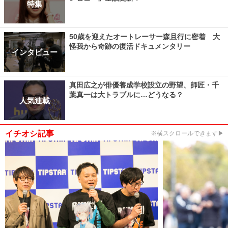
特集
50歳を迎えたオートレーサー森且行に密着 大
怪我から奇跡の復活ドキュメンタリー
インタビュー
真田広之が俳優養成学校設立の野望、師匠・千
葉真一は大トラブルに…どうなる？
人気連載
イチオシ記事
※横スクロールできます▶