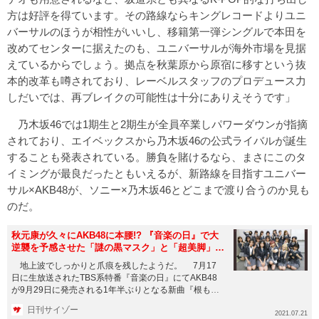
方は好評を得ています。その路線ならキングレコードよりユニ
バーサルのほうが相性がいいし、移籍第一弾シングルで本田を
改めてセンターに据えたのも、ユニバーサルが海外市場を見据
えているからでしょう。拠点を秋葉原から原宿に移すという抜
本的改革も噂されており、レーベルスタッフのプロデュース力
しだいでは、再ブレイクの可能性は十分にありえそうです」
乃木坂46では1期生と2期生が全員卒業しパワーダウンが指摘
されており、エイベックスから乃木坂46の公式ライバルが誕生
することも発表されている。勝負を賭けるなら、まさにこのタ
イミングが最良だったともいえるが、新路線を目指すユニバー
サル×AKB48が、ソニー×乃木坂46とどこまで渡り合うのか見も
のだ。
秋元康が久々にAKB48に本腰!? 『音楽の日』で大
逆襲を予感させた「謎の黒マスク」と「超美脚」パ
フォーマンス
地上波でしっかりと爪痕を残したようだ。 7月17
日に生放送されたTBS系特番『音楽の日』にてAKB48
が9月29日に発売される1年半ぶりとなる新曲『根も葉
もRumo...
日刊サイゾー
2021.07.21