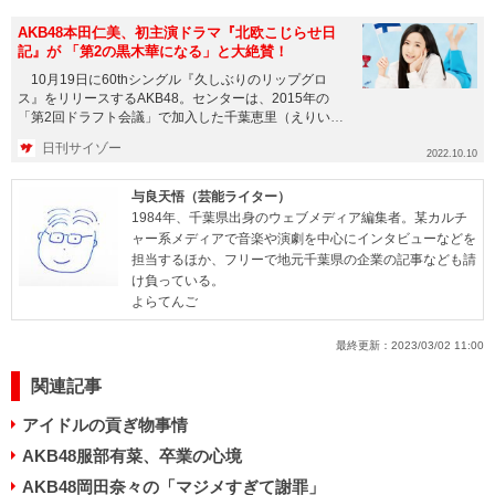
AKB48本田仁美、初主演ドラマ『北欧こじらせ日
記』が 「第2の黒木華になる」と大絶賛！
10月19日に60thシングル『久しぶりのリップグロ
ス』をリリースするAKB48。センターは、2015年の
「第2回ドラフト会議」で加入した千葉恵里（えりい）
だ。 ...
日刊サイゾー
2022.10.10
与良天悟（芸能ライター）
1984年、千葉県出身のウェブメディア編集者。某カルチ
ャー系メディアで音楽や演劇を中心にインタビューなどを
担当するほか、フリーで地元千葉県の企業の記事なども請
け負っている。
よらてんご
最終更新：
2023/03/02 11:00
関連記事
アイドルの貢ぎ物事情
AKB48服部有菜、卒業の心境
AKB48岡田奈々の「マジメすぎて謝罪」