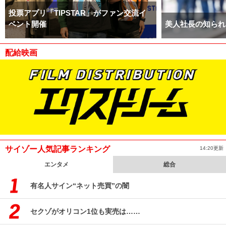
投票アプリ「TIPSTAR」がファン交流イ
ベント開催
美人社長の知られ
配給映画
サイゾー人気記事ランキング
14:20更新
エンタメ
総合
有名人サイン“ネット売買”の闇
セクゾがオリコン1位も実売は……