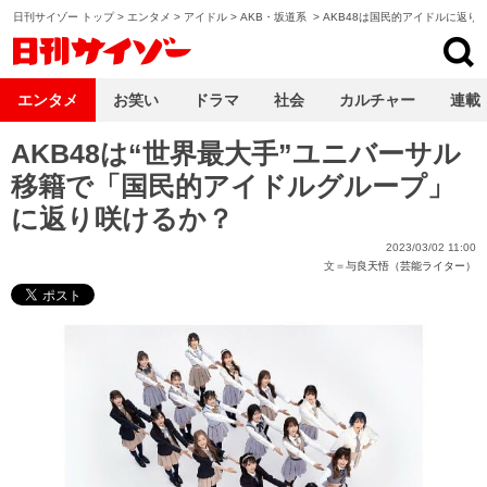
日刊サイゾー トップ
>
エンタメ
>
アイドル
>
AKB・坂道系
>
AKB48は国民的アイドルに返り
日刊サイゾー
エンタメ
お笑い
ドラマ
社会
カルチャー
連載
AKB48は“世界最大手”ユニバーサル
移籍で「国民的アイドルグループ」
に返り咲けるか？
2023/03/02 11:00
文＝
与良天悟（芸能ライター）