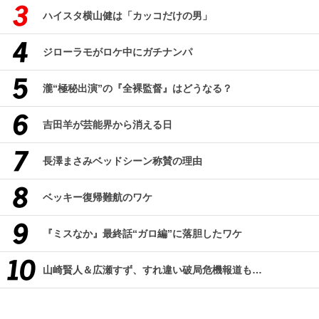
ハイスタ横山健は「カッコだけの男」
ジローラモがロケ中にガチナンパ
瀧“極秘出演”の『全裸監督』はどうなる？
吉田羊が芸能界から消える日
長澤まさみベッドシーン称賛の理由
ベッキー復帰難航のワケ
『ミスなか』最終話“ガロ編”に落胆したワケ
山崎賢人＆広瀬すず、すれ違い破局危機報道も…