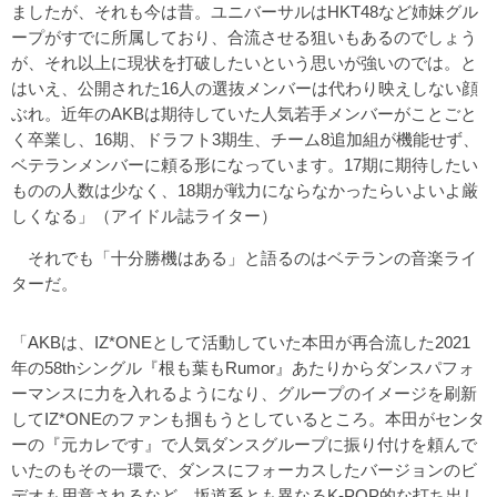
ましたが、それも今は昔。ユニバーサルはHKT48など姉妹グル
ープがすでに所属しており、合流させる狙いもあるのでしょう
が、それ以上に現状を打破したいという思いが強いのでは。と
はいえ、公開された16人の選抜メンバーは代わり映えしない顔
ぶれ。近年のAKBは期待していた人気若手メンバーがことごと
く卒業し、16期、ドラフト3期生、チーム8追加組が機能せず、
ベテランメンバーに頼る形になっています。17期に期待したい
ものの人数は少なく、18期が戦力にならなかったらいよいよ厳
しくなる」（アイドル誌ライター）
それでも「十分勝機はある」と語るのはベテランの音楽ライ
ターだ。
「AKBは、IZ*ONEとして活動していた本田が再合流した2021
年の58thシングル『根も葉もRumor』あたりからダンスパフォ
ーマンスに力を入れるようになり、グループのイメージを刷新
してIZ*ONEのファンも掴もうとしているところ。本田がセンタ
ーの『元カレです』で人気ダンスグループに振り付けを頼んで
いたのもその一環で、ダンスにフォーカスしたバージョンのビ
デオも用意されるなど、坂道系とも異なるK-POP的な打ち出し