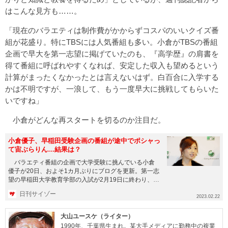
はこんな見方も……。
「現在のバラエティは制作費がかからずコスパのいいクイズ番
組が花盛り。特にTBSには人気番組も多い。小倉がTBSの番組
企画で早大を第一志望に掲げていたのも、『高学歴』の肩書を
得て番組に呼ばれやすくなれば、安定した収入も望めるという
計算がまったくなかったとは言えないはず。白百合に入学する
かは不明ですが、一浪して、もう一度早大に挑戦してもらいた
いですね」
小倉がどんな再スタートを切るのか注目だ。
小倉優子、早稲田受験企画の番組が途中でポシャっ
て宙ぶらりん…結果は？
バラエティ番組の企画で大学受験に挑んでいる小倉
優子が20日、およそ1カ月ぶりにブログを更新。第一志
望の早稲田大学教育学部の入試が2月19日に終わり、
「今日からまた更新...
日刊サイゾー
2023.02.22
大山ユースケ（ライター）
1990年、千葉県生まれ。某大手メディアに勤務中の複業