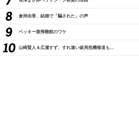
長澤まさみベッドシーン称賛の理由
倉持由香、結婚で「騙された」の声
ベッキー復帰難航のワケ
山崎賢人＆広瀬すず、すれ違い破局危機報道も…