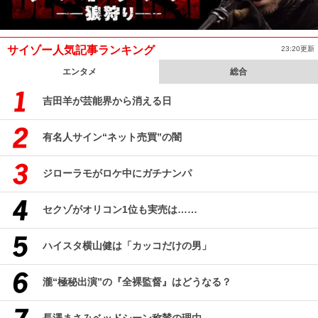
サイゾー人気記事ランキング
23:20更新
エンタメ
総合
吉田羊が芸能界から消える日
有名人サイン“ネット売買”の闇
ジローラモがロケ中にガチナンパ
セクゾがオリコン1位も実売は……
ハイスタ横山健は「カッコだけの男」
瀧“極秘出演”の『全裸監督』はどうなる？