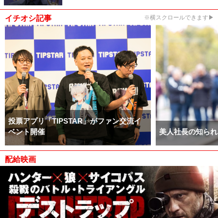
イチオシ記事
※横スクロールできます▶
投票アプリ「TIPSTAR」がファン交流イ
ベント開催
美人社長の知られ
配給映画