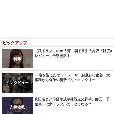
ピックアップ
【秋ドラマ、NHK大河、朝ドラ】大好評「忖度0
レビュー」全話更新！
特集
50歳を迎えたオートレーサー森且行に密着 大
怪我から奇跡の復活ドキュメンタリー
インタビュー
真田広之が俳優養成学校設立の野望、師匠・千
葉真一は大トラブルに…どうなる？
人気連載