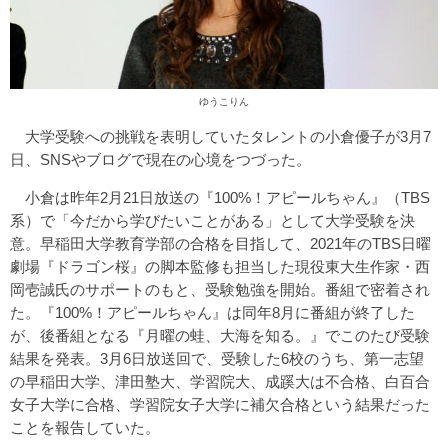
ゆうこりん
大学受験への挑戦を表明していたタレントの小倉優子が3月7
日、SNSやブログで現在の心境をつづった。
小倉は昨年2月21日放送の『100%！アピールちゃん』（TBS
系）で「今だから学びたいことがある」として大学受験を決
意。早稲田大学教育学部の合格を目指して、2021年のTBS日曜
劇場『ドラゴン桜』の脚本監修も担当した現役東大生作家・西
岡壱誠氏のサポートのもと、受験勉強を開始。番組で密着され
た。『100%！アピールちゃん』は同年8月に番組が終了した
が、後番組となる『月曜の蛙、大海を知る。』でこのたび受験
結果を発表。3月6日放送回で、受験した6校のうち、第一志望
の早稲田大学、津田塾大、学習院大、成蹊大は不合格、白百合
女子大学に合格、学習院女子大学に補欠合格という結果だった
ことを報告していた。