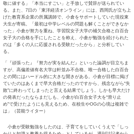
敬に値する」「本当にすごい」と手放しで賛辞が送られてい
る。また、7日の「東洋経済オンライン」には、西岡氏が立ち上
げた教育系企業の所属講師で、小倉をサポートしていた現役東
大生が寄稿。「最初は中学レベルの問題も解くことができなか
った」小倉が努力を重ね、学習院女子大学の補欠合格と白百合
女子大の合格を手にしたことを称え、小倉が勉強を続けられた
のは「多くの人に応援される受験だったから」と分析してい
る。
「『頑張った』『努力が実を結んだ』といった論調が目立ちま
すが、高偏差値有名大学は軒並み不合格。唯一合格した白百合
との間にはハードル的に大きな開きがある。小倉が目標に掲げ
ていたのはあくまで早大合格だったのですから、残念ながら“失
敗”に終わってしまったと言える結果でしょう。しかも早大だけ
の発表だったならまだしも、小倉が白百合女子大を“滑り止
め”で受けたようにも見えるため、在校生やOGの心境は複雑で
は」（芸能ライター）
小倉が受験勉強をしたのは、子育てをしていくうえで「しっ
かりと知識と教養を得るため」としているが、週刊誌記者から