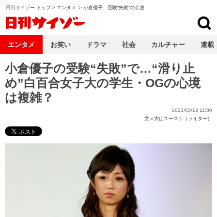
日刊サイゾー トップ
>
エンタメ
>
小倉優子、受験“失敗”の余波
日刊サイゾー
エンタメ
お笑い
ドラマ
社会
カルチャー
連載
小倉優子の受験“失敗”で…“滑り止
め”白百合女子大の学生・OGの心境
は複雑？
2023/03/13 11:00
文＝
大山ユースケ（ライター）