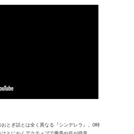
おとぎ話とは全く異なる『シンデレラ』。0時
ラはとにかくアクティブで乗馬や弓が得意。