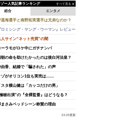
イゾー人気記事ランキング
すべて見る
総合
エンタメ
野遥海選手と南野拓実選手は兄弟なのか？
プロミシング・ヤング・ウーマン』レビュー
名人サイン“ネット売買”の闇
ローラモがロケ中にガチナンパ
頼朝の命を助けたかったのは後白河法皇？
持由香、結婚で「騙された」の声
クゾがオリコン1位も実売は……
イスタ横山健は「カッコだけの男」
“極秘出演”の『全裸監督』はどうなる？
澤まさみベッドシーン称賛の理由
23:20更新