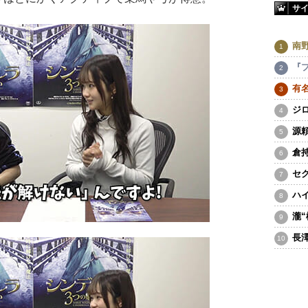
サ
南
『
有
ジ
源
倉
セ
ハ
瀧
長