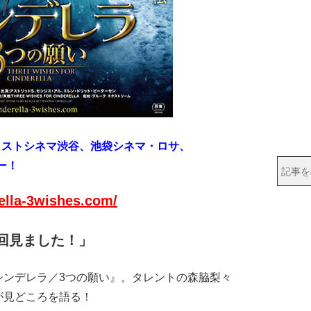
トラストシネマ渋谷、
池袋シネマ・ロサ、
ー！
rella-3wishes.com/
回見ました！」
ンデレラ／3つの願い』。タレントの森脇梨々
が見どころを語る！