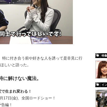
特
、特に付き合う前や好きな人を誘って是非見に行
てほしいと語った。
時に解けない魔法。
イ
釈で生まれ変わる！
月17日(金)、全国ロードショー！
予告編！