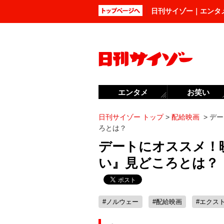
日刊サイゾー｜エンタ
エンタメ
お笑い
日刊サイゾー トップ
>
配給映画
>
デー
ろとは？
デートにオススメ！
い』見どころとは？
#ノルウェー
#配給映画
#エクス