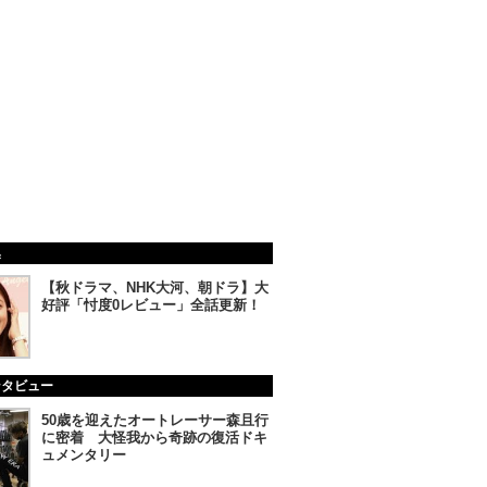
集
【秋ドラマ、NHK大河、朝ドラ】大
好評「忖度0レビュー」全話更新！
ンタビュー
50歳を迎えたオートレーサー森且行
に密着 大怪我から奇跡の復活ドキ
ュメンタリー