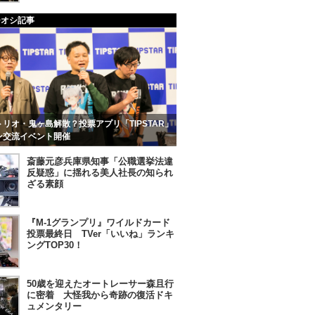
チオシ記事
リオ・鬼ヶ島解散？投票アプリ「TIPSTAR」
ン交流イベント開催
斎藤元彦兵庫県知事「公職選挙法違
反疑惑」に揺れる美人社長の知られ
ざる素顔
『M-1グランプリ』ワイルドカード
投票最終日 TVer「いいね」ランキ
ングTOP30！
50歳を迎えたオートレーサー森且行
に密着 大怪我から奇跡の復活ドキ
ュメンタリー