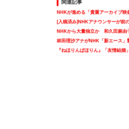
関連記事
NHKが進める「貴重アーカイブ映
[入稿済み]NHKアナウンサーが前
NHKから大量独立か 和久田麻由
林田理沙アナがNHK「新エース」
『ねほりんぱほりん』「友情結婚