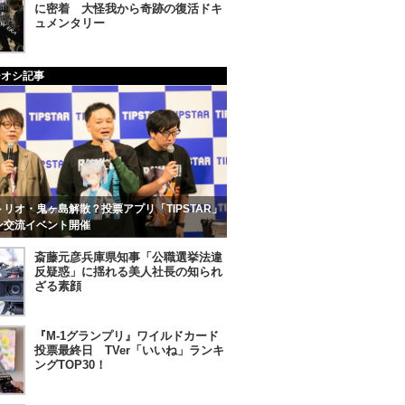
に密着 大怪我から奇跡の復活ドキ
ュメンタリー
チオシ記事
リオ・鬼ヶ島解散？投票アプリ「TIPSTAR」
ン交流イベント開催
斎藤元彦兵庫県知事「公職選挙法違
反疑惑」に揺れる美人社長の知られ
ざる素顔
『M-1グランプリ』ワイルドカード
投票最終日 TVer「いいね」ランキ
ングTOP30！