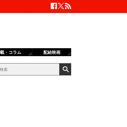
載・コラム
配給映画