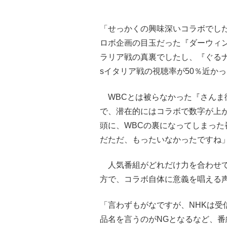
「せっかくの興味深いコラボでし
ロボ企画の目玉だった『ダーウィン
ラリア戦の真裏でしたし、『ぐる
sイタリア戦の視聴率が50％近か
WBCとは被らなかった『さんま
で、潜在的にはコラボで数字が上
頭に、WBCの裏になってしまっ
だただ、もったいなかったですね
人気番組がどれだけ力を合わせて
方で、コラボ自体に意義を唱える
「言わずもがなですが、NHKは受
品名を言うのがNGとなるなど、