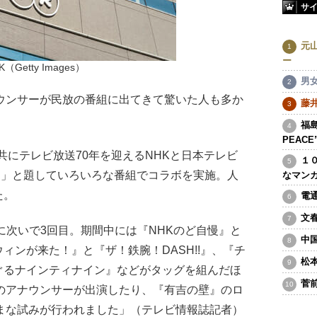
サ
元
ー
K（Getty Images）
男
ウンサーが民放の番組に出てきて驚いた人も多か
藤
福島
PEAC
共にテレビ放送70年を迎えるNHKと日本テレビ
１
ク」と題していろいろな番組でコラボを実施。人
なマン
た。
電
文
年に次いで3回目。期間中には『NHKのど自慢』と
中
ィンが来た！』と『ザ！鉄腕！DASH!!』、『チ
松
ぐるナインティナイン』などがタッグを組んだほ
菅
のアナウンサーが出演したり、『有吉の壁』のロ
まな試みが行われました」（テレビ情報誌記者）