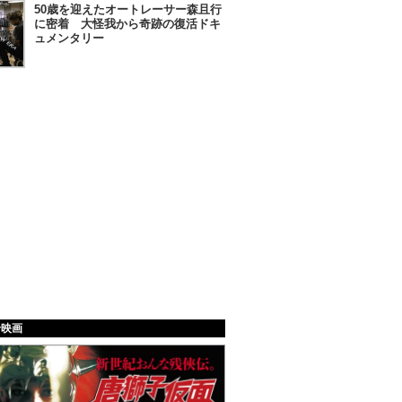
50歳を迎えたオートレーサー森且行
に密着 大怪我から奇跡の復活ドキ
ュメンタリー
給映画