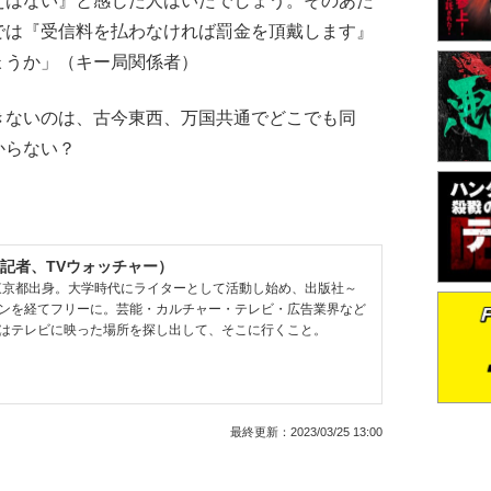
えはない』と感じた人はいたでしょう。そのあた
では『受信料を払わなければ罰金を頂戴します』
ょうか」（キー局関係者）
ないのは、古今東西、万国共通でどこでも同
からない？
記者、TVウォッチャー）
、東京都出身。大学時代にライターとして活動し始め、出版社～
ンを経てフリーに。芸能・カルチャー・テレビ・広告業界など
はテレビに映った場所を探し出して、そこに行くこと。
最終更新：
2023/03/25 13:00