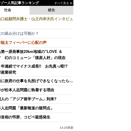
イゾー人気記事ランキング
すべて見る
社会
総合
山口組顧問弁護士・山之内幸夫氏インタビュ
女の産み分けは可能か？
井聡太フィーバーに心配の声
第一原発事故20km地域の”LOVE ＆
E” 幻のコミューン「獏原人村」の現在
０年連続でマイナス成長!! お先真っ暗!?
ガ産業研究
通に政府の仕事を丸投げできなくなったら…
春が松本人志問題に執着する理由
国人の「アジア留学ブーム」到来?
本人志問題「最新報道の疑問点」
前首相の弔辞、コピペ疑惑発生
14:20更新