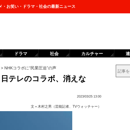
メ・お笑い・ドラマ・社会の最新ニュース
ドラマ
社会
カルチャー
連
>
NHKコラボに“民業圧迫”の声
と日テレのコラボ、消えな
2023/03/25 13:00
文＝
木村之男（芸能記者、TVウォッチャー）