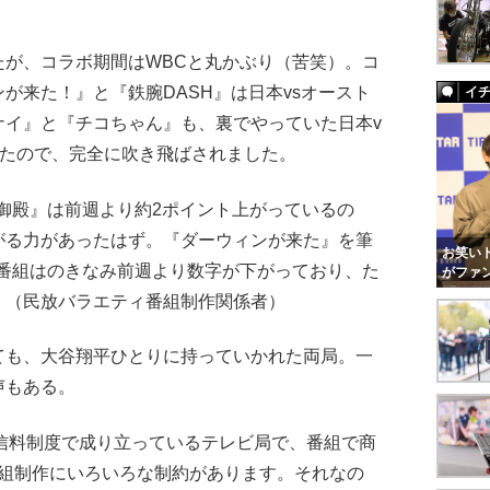
たが、コラボ期間はWBCと丸かぶり（苦笑）。コ
が来た！』と『鉄腕DASH』は日本vsオースト
イ
ナイ』と『チコちゃん』も、裏でやっていた日本v
ったので、完全に吹き飛ばされました。
御殿』は前週より約2ポイント上がっているの
がる力があったはず。『ダーウィンが来た』を筆
お笑いト
た番組はのきなみ前週より数字が下がっており、た
がファ
」（民放バラエティ番組制作関係者）
も、大谷翔平ひとりに持っていかれた両局。一
声もある。
信料制度で成り立っているテレビ局で、番組で商
番組制作にいろいろな制約があります。それなの