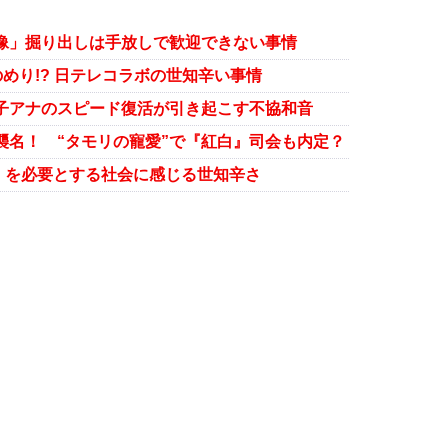
像」掘り出しは手放しで歓迎できない事情
のめり!? 日テレコラボの世知辛い事情
子アナのスピード復活が引き起こす不協和音
襲名！ “タモリの寵愛”で『紅白』司会も内定？
」を必要とする社会に感じる世知辛さ