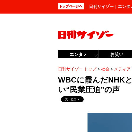
日刊サイゾー｜エンタ
エンタメ
お笑い
日刊サイゾー トップ
>
社会
>
メディア
WBCに霞んだNHK
い“民業圧迫”の声