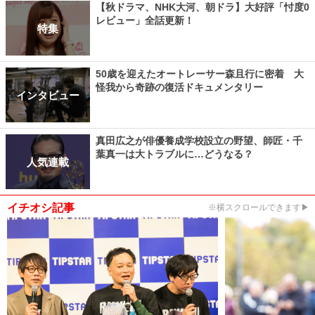
【秋ドラマ、NHK大河、朝ドラ】大好評「忖度0
レビュー」全話更新！
特集
50歳を迎えたオートレーサー森且行に密着 大
怪我から奇跡の復活ドキュメンタリー
インタビュー
真田広之が俳優養成学校設立の野望、師匠・千
葉真一は大トラブルに…どうなる？
人気連載
イチオシ記事
※横スクロールできます▶