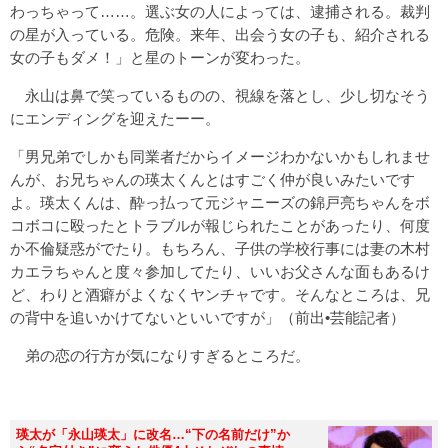
わっちゃって……。選ぶ女の人によっては、逮捕される。裁判
の星が入っている。危険。来年、出会う女の子も、紹介される
女の子もダメ！」と星のトーンが変わった。
永山は鼻で笑っているものの、視線を落とし、少し切なそう
にエンディングを迎えたーー。
「男兄弟でしかも同業者だからイメージわかないかもしれませ
んが、お兄ちゃんの瑛太くんとはすごく仲が良いみたいです
よ。瑛太くんは、酔っ払って元ジャニーズの錦戸亮ちゃんをボ
コボコに殴ったとトラブルが報じられたことがあったり、何度
か不倫疑惑がでたり。もちろん、子供の学校行事には妻の木村
カエラちゃんと度々参加してたり、いいお父さんな面もあるけ
ど、わりと酒癖がよくなくヤンチャです。そんなところは、兄
の背中を追いかけてないといいですが」（前出•芸能記者）
弟の恋の行方が気になりすぎるところだ。
瑛太が「永山瑛太」に改名…“下の名前だけ”か