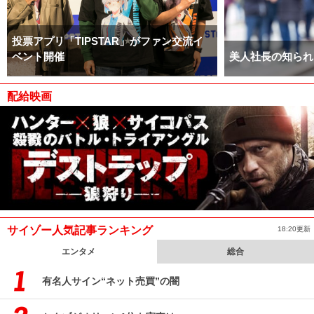
投票アプリ「TIPSTAR」がファン交流イ
ベント開催
美人社長の知られ
配給映画
サイゾー人気記事ランキング
18:20更新
エンタメ
総合
有名人サイン“ネット売買”の闇