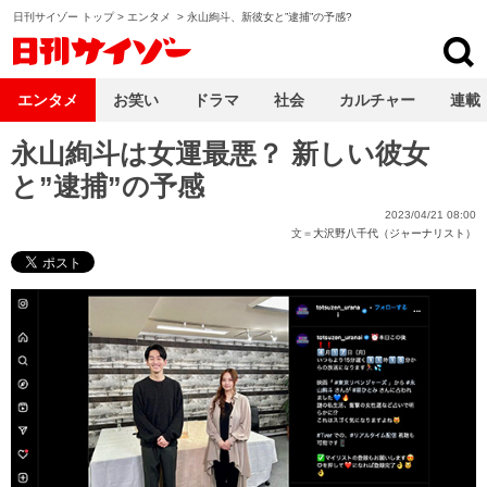
日刊サイゾー トップ
>
エンタメ
>
永山絢斗、新彼女と”逮捕”の予感?
日刊サイゾー
エンタメ
お笑い
ドラマ
社会
カルチャー
連載
永山絢斗は女運最悪？ 新しい彼女
と”逮捕”の予感
2023/04/21 08:00
文＝
大沢野八千代（ジャーナリスト）