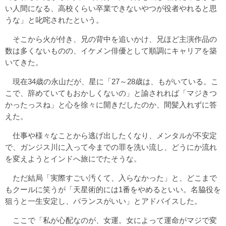
い人間になる、高校くらい卒業できないやつが役者やれると思
うな」と叱咤されたという。
そこから火が付き、兄の背中を追いかけ、兄ほど主演作品の
数は多くないものの、イケメン俳優として順調にキャリアを築
いてきた。
現在34歳の永山だが、星に「27～28歳は、もがいている。こ
こで、辞めていてもおかしくないの」と諭されれば「マジきつ
かったっスね」と心を徐々に開きだしたのか、間髪入れずに答
えた。
仕事や様々なことから逃げ出したくなり、メンタルが不安定
で、ガンジス川に入って今までの罪を洗い流し、どうにか流れ
を変えようとインドへ旅にでたそうな。
ただ結局「実際すごい汚くて、入らなかった」と、どこまで
もクールに笑うが「天星術的には1番をやめるといい。名脇役を
狙うと一生安定し、バランスがいい」とアドバイスした。
ここで「私が心配なのが、女運。女によって運命がマジで変