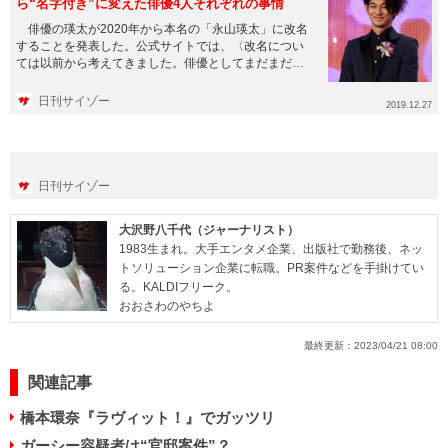
ら“名字付き”に変えた俳優4人それぞれの事情
俳優の瑛太が2020年から本名の「永山瑛太」に改名
することを発表した。公式サイトでは、〈改名につい
ては以前から考えてきました。俳優としてまだまだ未
熟者ですが、令和にな...
日刊サイゾー
2019.12.27
日刊サイゾー
大沢野八千代（ジャーナリスト）
1983生まれ。大手エンタメ企業、出版社で勤務後、ネッ
トソリューション企業に転職。PR案件などを手掛けてい
る。KALDIフリーク。
おおさわのやちよ
最終更新：
2023/04/21 08:00
関連記事
橋本環奈『ラヴィット！』でガッツリ
ガーシー容疑者は“官邸案件”？