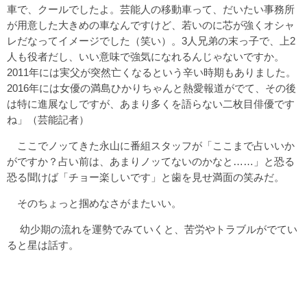
車で、クールでしたよ。芸能人の移動車って、だいたい事務所
が用意した大きめの車なんですけど、若いのに芯が強くオシャ
レだなってイメージでした（笑い）。3人兄弟の末っ子で、上2
人も役者だし、いい意味で強気になれるんじゃないですか。
2011年には実父が突然亡くなるという辛い時期もありました。
2016年には女優の満島ひかりちゃんと熱愛報道がでて、その後
は特に進展なしですが、あまり多くを語らない二枚目俳優です
ね」（芸能記者）
ここでノッてきた永山に番組スタッフが「ここまで占いいか
がですか？占い前は、あまりノッてないのかなと……」と恐る
恐る聞けば「チョー楽しいです」と歯を見せ満面の笑みだ。
そのちょっと掴めなさがまたいい。
幼少期の流れを運勢でみていくと、苦労やトラブルがでてい
ると星は話す。