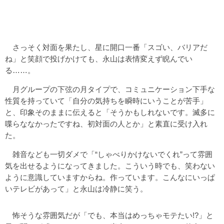
さっそく対面を果たし、星に開口一番「スゴい、バリアだ
ね」と笑顔で投げかけても、永山は表情変えず睨んでい
る……。
月グループの下弦の月タイプで、コミュニケーション下手な
性質を持っていて「自分の気持ちを瞬時にいうことが苦手」
と、印象そのままに伝えると「そうかもしれないです。滅多に
喋らななかったですね、初対面の人とか」と素直に受け入れ
た。
雑音なども一切ダメで「“しゃべりかけないでくれ”って雰囲
気を出せるようになってきました。こういう時でも、笑わない
ように意識していますからね。作っています。こんなにいっぱ
いテレビがあって」と永山は冷静に笑う。
怖そうな雰囲気だが「でも、本当はめっちゃモテたい!?」と