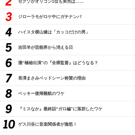
セクゾがオリコン1位も実売は……
ジローラモがロケ中にガチナンパ
ハイスタ横山健は「カッコだけの男」
吉田羊が芸能界から消える日
瀧“極秘出演”の『全裸監督』はどうなる？
長澤まさみベッドシーン称賛の理由
ベッキー復帰難航のワケ
『ミスなか』最終話“ガロ編”に落胆したワケ
ゲス川谷に音楽関係者が激怒！