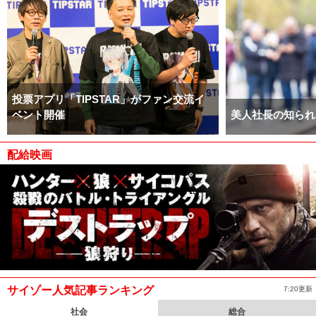
投票アプリ「TIPSTAR」がファン交流イ
ベント開催
美人社長の知られ
配給映画
サイゾー人気記事ランキング
7:20更新
社会
総合