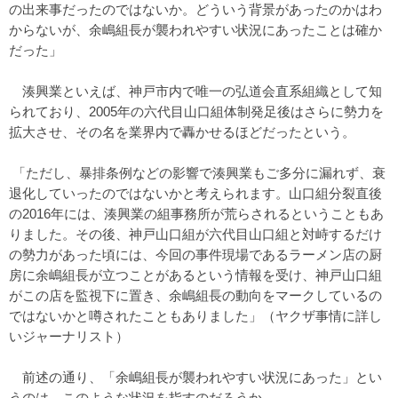
の出来事だったのではないか。どういう背景があったのかはわ
からないが、余嶋組長が襲われやすい状況にあったことは確か
だった」
湊興業といえば、神戸市内で唯一の弘道会直系組織として知
られており、2005年の六代目山口組体制発足後はさらに勢力を
拡大させ、その名を業界内で轟かせるほどだったという。
「ただし、暴排条例などの影響で湊興業もご多分に漏れず、衰
退化していったのではないかと考えられます。山口組分裂直後
の2016年には、湊興業の組事務所が荒らされるということもあ
りました。その後、神戸山口組が六代目山口組と対峙するだけ
の勢力があった頃には、今回の事件現場であるラーメン店の厨
房に余嶋組長が立つことがあるという情報を受け、神戸山口組
がこの店を監視下に置き、余嶋組長の動向をマークしているの
ではないかと噂されたこともありました」（ヤクザ事情に詳し
いジャーナリスト）
前述の通り、「余嶋組長が襲われやすい状況にあった」とい
うのは、このような状況を指すのだろうか。