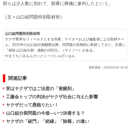
部らは少人数に別れて、順番に葬儀に参列したという。
（文＝山口組問題特別取材班）
山口組問題特別取材班
ヤクザ業界をフィールドとする作家、ライターおよび編集者による取材チー
ム。2015年の山口組分裂騒動以降、同問題の長期的に取材してきた。共著に
『相剋 山口組分裂・激動の365日』（サイゾー）がある。
やまぐちぐみもんだいとくべつしゅざいはん
最終更新：
2023/04/28 18:30
関連記事
実はヤクザではご法度の「覚醒剤」
工藤会トップの判決がヤクザ社会に与えた影響
ヤクザだって愚痴りたい！
山口組分裂問題の今後―いつ決着する？
ヤクザの「破門」「絶縁」「除籍」の違い