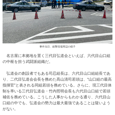
事件当日、銃撃現場周辺の様子
名古屋に本拠地を置く三代目弘道会といえば、六代目山口組
の中枢を担う武闘派組織だ。
弘道会の創設者でもある司忍組長は、六代目山口組組長であ
り、二代目弘道会会長を務めた髙山清司若頭は、“山口組の最高
指揮官”と表される同組若頭を務めている。さらに、現三代目体
制を率いる三代目弘道会・竹内照明会長も六代目山口組で若頭
補佐を務めている。こうした人事からもわかる通り、六代目山
口組の中でも、弘道会の勢力は最大最強であることは疑いよう
がない。