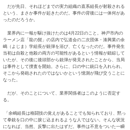
だが先日、それほどまでの実力組織の直系組長が射殺される
という、まさか事件が起きたのだ。事件の背後には一体何があ
ったのだろうか。
業界内に一報が駆け抜けたのは4月22日のこと。神戸市内の
ラーメン店「龍の髭」の店内で弘道会の二次団体・湊興業の余
嶋（よじま）学組長が銃弾を浴び、亡くなったのだ。事件発生
当初は自殺と他殺の両方の可能性があるという情報が錯綜して
いたが、その後に後頭部から銃弾が発見されたことから、当局
は事件として捜査を開始。さらに、口の中に銃口を入れられ、
そこから発砲されたのではないかという憶測が飛び交うことに
なった。
だが、そのことについて、業界関係者はこのように否定す
る。
「余嶋組長は格闘技の覚えがあることでも知られており、黙っ
て拳銃を口の中に捩じ込まれるような人ではない。そんな状況
になれば、当然、反撃に出たはずだ。事件は不意をついた一瞬