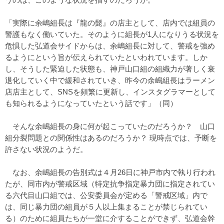
「実際に余嶋組長は『龍の髭』の店主として、店内では組員の
警護もなく働いていた。そのように組長が1人になりうる状況を
危惧した弘道会サイドからは、余嶋組長に対して、警戒を強め
るようにという旨が伝えられていたといわれています。しか
し、そうした緊迫した状態も、神戸山口組の組織力が著しく衰
退化していく中で緩和されていき、昨今の余嶋組長はラーメン
店店主として、SNSを頻繁に更新し、インスタグラマーとして
も知られるようになっていたという話です」（同）
そんな余嶋組長の身に何が起こっていたのだろうか？ 山口
組分裂問題との関係性はあるのだろうか？ 現時点では、予断を
許さない状況のようだ。
なお、余嶋組長の告別式は４月26日に神戸市内で執り行われ
たが、同市内が警戒区域（特定抗争指定暴力団に指定されてい
る六代目山口組では、公安委員会が定める「警戒区域」内で
は、同じ暴力団の組員が５人以上集まることが禁じられてい
る）のために組員たちが一堂に介することができず、弘道会幹