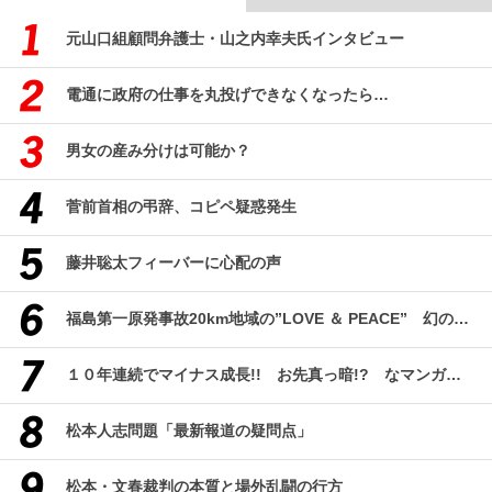
元山口組顧問弁護士・山之内幸夫氏インタビュー
電通に政府の仕事を丸投げできなくなったら…
男女の産み分けは可能か？
菅前首相の弔辞、コピペ疑惑発生
藤井聡太フィーバーに心配の声
福島第一原発事故20km地域の”LOVE ＆ PEACE” 幻のコミューン「獏原人村」の現在
１０年連続でマイナス成長!! お先真っ暗!? なマンガ産業研究
松本人志問題「最新報道の疑問点」
松本・文春裁判の本質と場外乱闘の行方