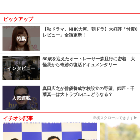
ピックアップ
【秋ドラマ、NHK大河、朝ドラ】大好評「忖度0
レビュー」全話更新！
特集
50歳を迎えたオートレーサー森且行に密着 大
怪我から奇跡の復活ドキュメンタリー
インタビュー
真田広之が俳優養成学校設立の野望、師匠・千
葉真一は大トラブルに…どうなる？
人気連載
イチオシ記事
※横スクロールできます▶