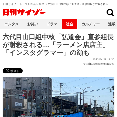
日刊サイゾー トップ
>
社会
>
事件
>
六代目山口組中核「弘道会」直参組長が射殺される
日刊サイゾー
エンタメ
お笑い
ドラマ
社会
カルチャー
連載
六代目山口組中核「弘道会」直参組長
が射殺される…「ラーメン店店主」
「インスタグラマー」の顔も
2023/04/28 18:30
文＝
山口組問題特別取材班