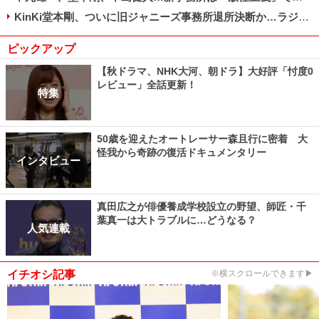
KinKi堂本剛、ついに旧ジャニーズ事務所退所決断か…ラジオで涙こらえる場面も
ピックアップ
【秋ドラマ、NHK大河、朝ドラ】大好評「忖度0
レビュー」全話更新！
特集
50歳を迎えたオートレーサー森且行に密着 大
怪我から奇跡の復活ドキュメンタリー
インタビュー
真田広之が俳優養成学校設立の野望、師匠・千
葉真一は大トラブルに…どうなる？
人気連載
イチオシ記事
※横スクロールできます▶