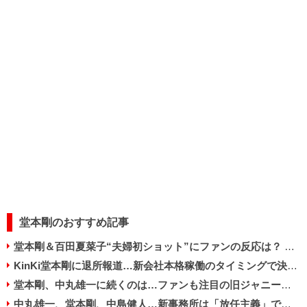
堂本剛のおすすめ記事
堂本剛＆百田夏菜子“夫婦初ショット”にファンの反応は？ マスコミに苦言続出のワケ
KinKi堂本剛に退所報道…新会社本格稼働のタイミングで決断か
堂本剛、中丸雄一に続くのは…ファンも注目の旧ジャニーズ「未曽有の結婚ラッシュ」
中丸雄一、堂本剛、中島健人…新事務所は「放任主義」で結婚・熱愛報道止まらず