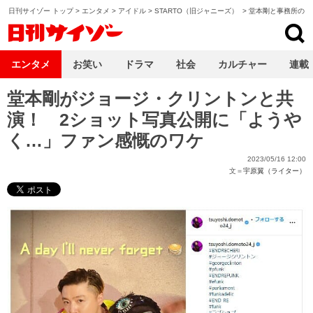
日刊サイゾー トップ
>
エンタメ
>
アイドル
>
STARTO（旧ジャニーズ）
>
堂本剛と事務所の知
日刊サイゾー
エンタメ
お笑い
ドラマ
社会
カルチャー
連載
堂本剛がジョージ・クリントンと共
演！ 2ショット写真公開に「ようや
く…」ファン感慨のワケ
2023/05/16 12:00
文＝
宇原翼（ライター）