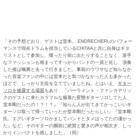
「その予想どおり、ゲストは堂本。.ENDRECHERI.のパフォー
マンスで現在ドラムを担当しているCHITAAと共に自身はギタ
リストとして参加し、喋ったり前に出たりすることなく、派手
なファッションも相まってすっかりバンドの一員と化し、演奏
した後は颯爽と去って行きました。事前のウワサなど知らなか
った音楽ファンの中には堂本だと気づかなかった人も多かった
ほどで、しっかり主役を立てていましたね。とはいえ、
ギター
ソロを披露する場面
もあり、『パーラメント・ファンカデリッ
クのゲストに来たカラフルな服着た変態ギターソロしてた人、
堂本剛だったの！？！？』『知らん人が出てきてかっこいいギ
ターソロ取って帰っていったが堂本剛だったらしい』『堂本剛
氏、エグいギターソロかましてバンドとタメはってたの凄かっ
た』など、そのギターの腕前に絶賛と驚きの声が相次ぎ、しっ
かりインパクトを残しました」（同）