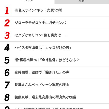
エンタメ
総合
有名人サイン“ネット売買”の闇
ジローラモがロケ中にガチナンパ
セクゾがオリコン1位も実売は……
ハイスタ横山健は「カッコだけの男」
瀧“極秘出演”の『全裸監督』はどうなる？
倉持由香、結婚で「騙された」の声
長澤まさみベッドシーン称賛の理由
後藤真希、過去最高露出の写真集が物議