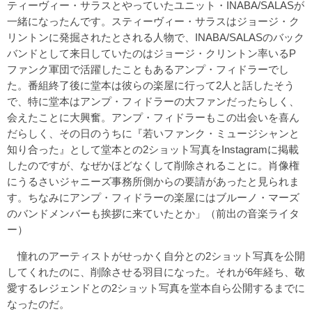
ティーヴィー・サラスとやっていたユニット・INABA/SALASが
一緒になったんです。スティーヴィー・サラスはジョージ・ク
リントンに発掘されたとされる人物で、INABA/SALASのバック
バンドとして来日していたのはジョージ・クリントン率いるP
ファンク軍団で活躍したこともあるアンプ・フィドラーでし
た。番組終了後に堂本は彼らの楽屋に行って2人と話したそう
で、特に堂本はアンプ・フィドラーの大ファンだったらしく、
会えたことに大興奮。アンプ・フィドラーもこの出会いを喜ん
だらしく、その日のうちに『若いファンク・ミュージシャンと
知り合った』として堂本との2ショット写真をInstagramに掲載
したのですが、なぜかほどなくして削除されることに。肖像権
にうるさいジャニーズ事務所側からの要請があったと見られま
す。ちなみにアンプ・フィドラーの楽屋にはブルーノ・マーズ
のバンドメンバーも挨拶に来ていたとか」（前出の音楽ライタ
ー）
憧れのアーティストがせっかく自分との2ショット写真を公開
してくれたのに、削除させる羽目になった。それが6年経ち、敬
愛するレジェンドとの2ショット写真を堂本自ら公開するまでに
なったのだ。