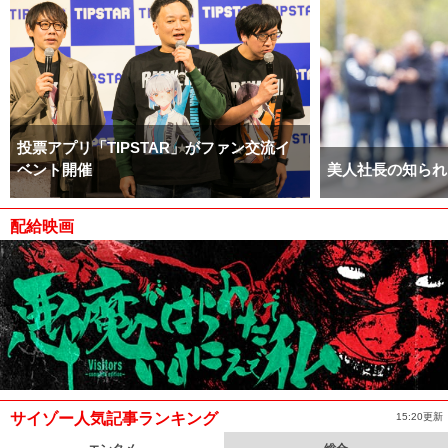
投票アプリ「TIPSTAR」がファン交流イ
ベント開催
美人社長の知られ
配給映画
サイゾー人気記事ランキング
15:20更新