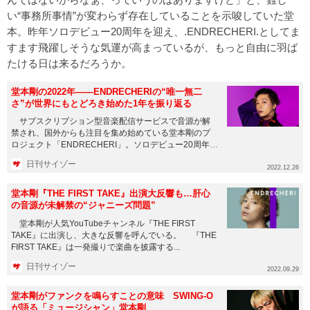
い“事務所事情”が変わらず存在していることを示唆していた堂
本。昨年ソロデビュー20周年を迎え、.ENDRECHERI.としてま
すます飛躍しそうな気運が高まっているが、もっと自由に羽ば
たける日は来るだろうか。
堂本剛の2022年――ENDRECHERIの“唯一無二
さ”が世界にもとどろき始めた1年を振り返る
サブスクリプション型音楽配信サービスで音源が解
禁され、国外からも注目を集め始めている堂本剛のプ
ロジェクト「ENDRECHERI」。ソロデビュー20周年を
迎えた2022...
日刊サイゾー
2022.12.26
堂本剛『THE FIRST TAKE』出演大反響も…肝心
の音源が未解禁の“ジャニーズ問題”
堂本剛が人気YouTubeチャンネル『THE FIRST
TAKE』に出演し、大きな反響を呼んでいる。 『THE
FIRST TAKE』は一発撮りで楽曲を披露する...
日刊サイゾー
2022.09.29
堂本剛がファンクを鳴らすことの意味 SWING-O
が語る「ミュージシャン」堂本剛