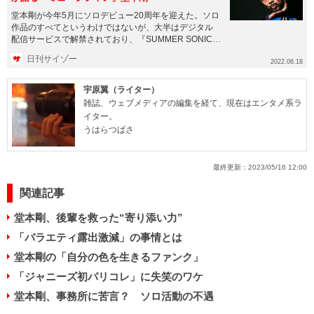
堂本剛が今年5月にソロデビュー20周年を迎えた。ソロ
作品のすべてというわけではないが、大半はデジタル
配信サービスで解禁されており、『SUMMER SONIC』
などの音楽フェ...
日刊サイゾー
2022.06.18
宇原翼（ライター）
雑誌、ウェブメディアの編集を経て、現在はエンタメ系ラ
イター。
うはらつばさ
最終更新：
2023/05/16 12:00
関連記事
堂本剛、後輩を救った“寄り添い力”
「バラエティ露出激減」の事情とは
堂本剛の「自分の色を生きるファンク」
「ジャニーズ初パリコレ」に失笑のワケ
堂本剛、事務所に苦言？ ソロ活動の不遇