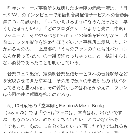
昨年ジャニーズ事務所を退所した少年隊の錦織一清は、「日
刊SPA!」のインタビューで定額制音楽配信サービスへの音源解
禁について訊かれ、「いつか聞けるようになるんだったら、早
くしたほうがいい」「どのプロダクションよりも先に（中略）
ジャニーズこそがやるべきだった」との持論を述べながら、以
前にデジタル配信を進めたほうがいいと事務所に意見したこと
があるものの、「上層部の『うちのファンの子たちはパソコン
なんか持ってない』の一蹴で終わっちゃった」と、検討すらし
ない姿勢であったことを明かしている。
音楽フェス出演、定額制音楽配信サービスへの音源解禁など
を実現させてきた堂本は、その裏で数々の事務所との“戦い”を
してきたと思われる。その苦労がしのばれるがゆえに、ファン
は今回の件に感慨を抱くのだろう。
5月13日放送の『堂本剛とFashion＆Music Book』
（bayfm78）では「やっぱフェスは、本当はね、出たいです
ね、もうバンバン。めちゃくちゃ出たい」と言いながらも、
「でもこれ、あの……自分が出たいって言っただけで出れるも
んではないからなぁ、っていうのはありますけど」と、難し