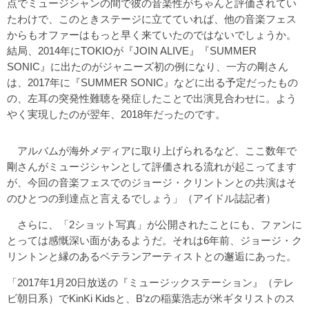
点でミュージシャンの間で彼の音楽性がちゃんと評価されてい
たわけで、このときステージに立てていれば、他の音楽フェス
からもオファーはもっと早く来ていたのではないでしょうか。
結局、2014年にTOKIOが『JOIN ALIVE』『SUMMER
SONIC』に出たのがジャニーズ初の例になり、一方の剛さん
は、2017年に『SUMMER SONIC』などに出る予定だったもの
の、左耳の突発性難聴を発症したことで出演見合わせに。よう
やく実現したのが翌年、2018年だったのです。
アルバムが海外メディアに取り上げられるなど、ここ数年で
剛さんがミュージシャンとして評価される流れが起こってます
が、今回の音楽フェスでのジョージ・クリントンとの共演はそ
のひとつの到達点と言えるでしょう」（アイドル誌記者）
さらに、「2ショット写真」が公開されたことにも、ファンに
とっては感慨深い面があるようだ。それは6年前、ジョージ・ク
リントンと縁のあるベテランアーティストとの邂逅にあった。
「2017年1月20日放送の『ミュージックステーション』（テレ
ビ朝日系）でKinKi Kidsと、B’zの稲葉浩志が米ギタリストのス