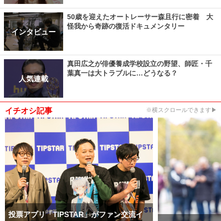
50歳を迎えたオートレーサー森且行に密着 大
怪我から奇跡の復活ドキュメンタリー
インタビュー
真田広之が俳優養成学校設立の野望、師匠・千
葉真一は大トラブルに…どうなる？
人気連載
イチオシ記事
※横スクロールできます▶
投票アプリ「TIPSTAR」がファン交流イ