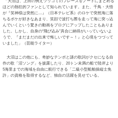
「大沼は、上田の例えツッコミのフレーズをノートにまとめる
ほどの熱狂的ファンとして知られています。また、千鳥・大悟
が『笑神様は突然に…』（日本テレビ系）のロケで突然海に落
ちるボケが好きなあまり、笑顔で波打ち際を走って海に突っ込
んでいくという驚きの動画をブログにアップしたこともありま
した。しかし、自身の“飛び込み”具合に納得がいっていないよ
うで、『まだまだの出来で悔しいです～！』と心境をつづって
いました」（芸能ライター）
大沼はこの他にも、奇妙なテンポと謎の歌詞がクセになる自
作の歌「沼ソング」を披露したり、20トン未満の船で陸岸より
5海里までの海域を自由に航行できる「二級小型船舶操縦士免
許」の資格を取得するなど、独自の活躍を見せている。