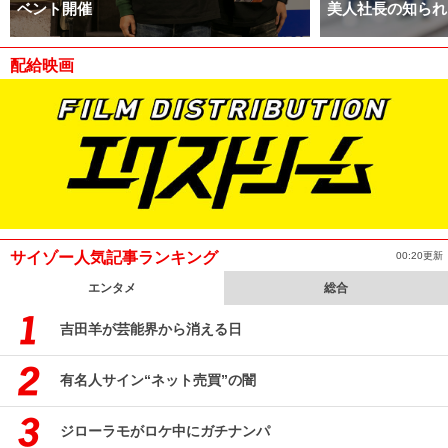
ベント開催
美人社長の知られ
配給映画
サイゾー人気記事ランキング
00:20更新
エンタメ
総合
吉田羊が芸能界から消える日
有名人サイン“ネット売買”の闇
ジローラモがロケ中にガチナンパ