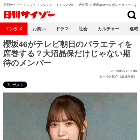
日刊サイゾー トップ
>
エンタメ
>
アイドル
>
AKB・坂道系
>
櫻坂46がテレ朝のバラエティを
日刊サイゾー
エンタメ
お笑い
ドラマ
社会
カルチャー
連載
櫻坂46がテレビ朝日のバラエティを
席巻する？大沼晶保だけじゃない期
待のメンバー
2023/05/21 21:00
文＝
今井良介（放送作家）