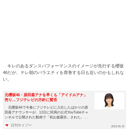
キレのあるダンスパフォーマンスのイメージが先行する櫻坂
46だが、テレ朝のバラエティを席巻する日も近いのかもしれな
い。
元櫻坂46・原田葵アナを早くも「アイドルアナ」
売り…フジテレビの方針に賛否
元櫻坂46で今春にフジテレビに入社したばかりの原
田葵アナウンサーが、12日に同局の公式YouTubeチャ
ンネルで公開された動画で「初お披露目」された。握
手会の再現やダ...
日刊サイゾー
2023.05.15