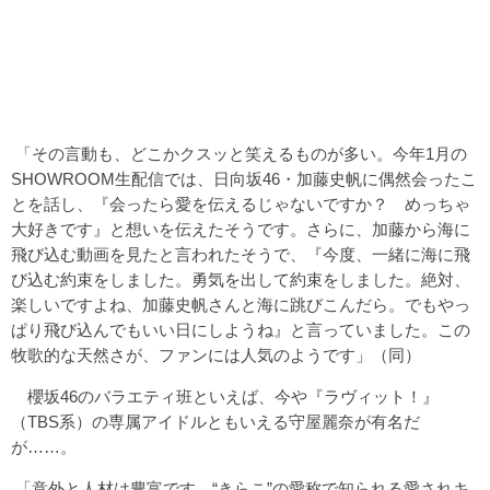
「その言動も、どこかクスッと笑えるものが多い。今年1月の
SHOWROOM生配信では、日向坂46・加藤史帆に偶然会ったこ
とを話し、『会ったら愛を伝えるじゃないですか？ めっちゃ
大好きです』と想いを伝えたそうです。さらに、加藤から海に
飛び込む動画を見たと言われたそうで、『今度、一緒に海に飛
び込む約束をしました。勇気を出して約束をしました。絶対、
楽しいですよね、加藤史帆さんと海に跳びこんだら。でもやっ
ぱり飛び込んでもいい日にしようね』と言っていました。この
牧歌的な天然さが、ファンには人気のようです」（同）
櫻坂46のバラエティ班といえば、今や『ラヴィット！』
（TBS系）の専属アイドルともいえる守屋麗奈が有名だ
が……。
「意外と人材は豊富です。“きらこ”の愛称で知られる愛されキ