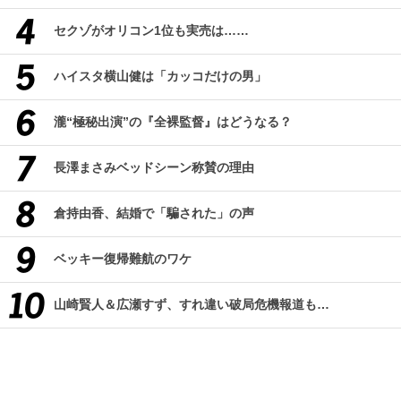
セクゾがオリコン1位も実売は……
ハイスタ横山健は「カッコだけの男」
瀧“極秘出演”の『全裸監督』はどうなる？
長澤まさみベッドシーン称賛の理由
倉持由香、結婚で「騙された」の声
ベッキー復帰難航のワケ
山崎賢人＆広瀬すず、すれ違い破局危機報道も…