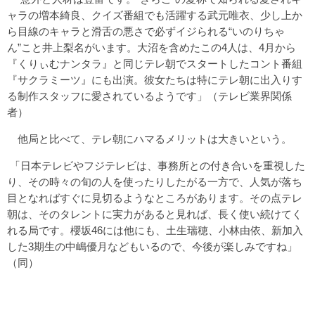
ャラの増本綺良、クイズ番組でも活躍する武元唯衣、少し上か
ら目線のキャラと滑舌の悪さで必ずイジられる“いのりちゃ
ん”こと井上梨名がいます。大沼を含めたこの4人は、4月から
『くりぃむナンタラ』と同じテレ朝でスタートしたコント番組
『サクラミーツ』にも出演。彼女たちは特にテレ朝に出入りす
る制作スタッフに愛されているようです」（テレビ業界関係
者）
他局と比べて、テレ朝にハマるメリットは大きいという。
「日本テレビやフジテレビは、事務所との付き合いを重視した
り、その時々の旬の人を使ったりしたがる一方で、人気が落ち
目となればすぐに見切るようなところがあります。その点テレ
朝は、そのタレントに実力があると見れば、長く使い続けてく
れる局です。櫻坂46には他にも、土生瑞穂、小林由依、新加入
した3期生の中嶋優月などもいるので、今後が楽しみですね」
（同）