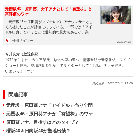
元櫻坂46・原田葵、女子アナとして「有望株」と
高評価のワケ
元櫻坂46の原田葵がフジテレビにアナウンサーとし
て入社したことが話題になっている。一部では「アイ
ドル出身」ということに批判的な見方もあるが、業界
内では有望株との認識...
日刊サイゾー
2023.04.27
今井良介（放送作家）
1978年生まれ。大学卒業後、放送作家の道へ。情報番組や音楽番組、ワイド
ショーも担当。現場感覚を生かしてライターとしても活動。明太子好き。
いまいりょうすけ
最終更新：
2023/05/21 21:00
関連記事
元櫻坂・原田葵アナ「アイドル」売り全開
元櫻坂46・原田葵アナが「有望株」のワケ
原田葵アナ、目指すはどのタイプ？
櫻坂46＆日向坂46が聖地出禁？