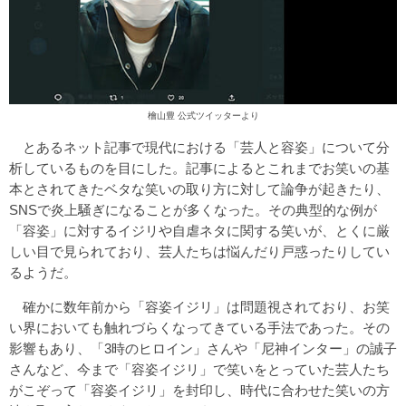
檜山豊 公式ツイッターより
とあるネット記事で現代における「芸人と容姿」について分
析しているものを目にした。記事によるとこれまでお笑いの基
本とされてきたベタな笑いの取り方に対して論争が起きたり、
SNSで炎上騒ぎになることが多くなった。その典型的な例が
「容姿」に対するイジリや自虐ネタに関する笑いが、とくに厳
しい目で見られており、芸人たちは悩んだり戸惑ったりしてい
るようだ。
確かに数年前から「容姿イジリ」は問題視されており、お笑
い界においても触れづらくなってきている手法であった。その
影響もあり、「3時のヒロイン」さんや「尼神インター」の誠子
さんなど、今まで「容姿イジリ」で笑いをとっていた芸人たち
がこぞって「容姿イジリ」を封印し、時代に合わせた笑いの方