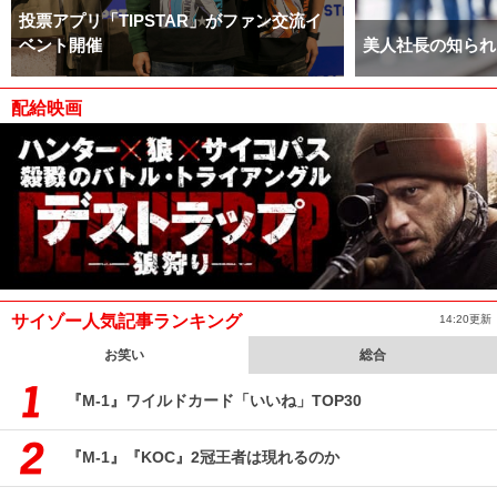
投票アプリ「TIPSTAR」がファン交流イ
ベント開催
美人社長の知られ
配給映画
サイゾー人気記事ランキング
14:20更新
お笑い
総合
『M-1』ワイルドカード「いいね」TOP30
『M-1』『KOC』2冠王者は現れるのか