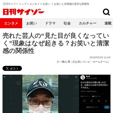
日刊サイゾー トップ
>
エンタメ
>
お笑い
>
お笑いと清潔感の意外な関係性
日刊サイゾー
エンタメ
お笑い
ドラマ
社会
カルチャー
連載
売れた芸人の“見た目が良くなってい
く”現象はなぜ起きる？お笑いと清潔
感の関係性
2023/05/29 11:00
文＝
檜山 豊（元お笑いコンビ・ホームチーム）