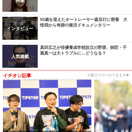
特集
50歳を迎えたオートレーサー森且行に密着 大
怪我から奇跡の復活ドキュメンタリー
インタビュー
真田広之が俳優養成学校設立の野望、師匠・千
葉真一は大トラブルに…どうなる？
人気連載
イチオシ記事
※横スクロールできます▶