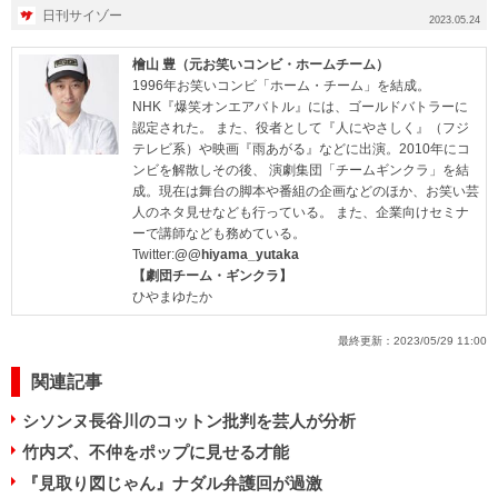
ーンで面白いと名...
日刊サイゾー
2023.05.24
檜山 豊（元お笑いコンビ・ホームチーム）
1996年お笑いコンビ「ホーム・チーム」を結成。
NHK『爆笑オンエアバトル』には、ゴールドバトラーに
認定された。 また、役者として『人にやさしく』（フジ
テレビ系）や映画『雨あがる』などに出演。2010年にコ
ンビを解散しその後、 演劇集団「チームギンクラ」を結
成。現在は舞台の脚本や番組の企画などのほか、お笑い芸
人のネタ見せなども行っている。 また、企業向けセミナ
ーで講師なども務めている。
Twitter:
@@hiyama_yutaka
【劇団チーム・ギンクラ】
ひやまゆたか
最終更新：
2023/05/29 11:00
関連記事
シソンヌ長谷川のコットン批判を芸人が分析
竹内ズ、不仲をポップに見せる才能
『見取り図じゃん』ナダル弁護回が過激