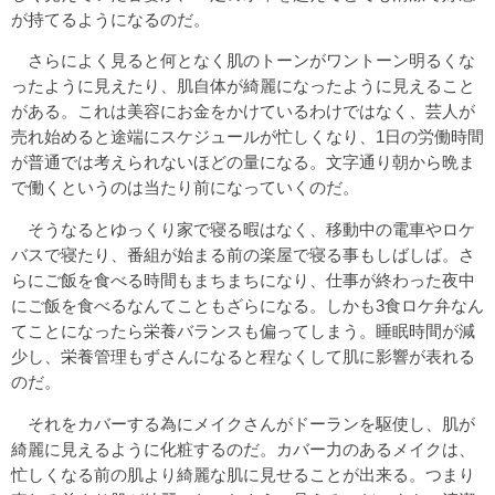
が持てるようになるのだ。
さらによく見ると何となく肌のトーンがワントーン明るくな
ったように見えたり、肌自体が綺麗になったように見えること
がある。これは美容にお金をかけているわけではなく、芸人が
売れ始めると途端にスケジュールが忙しくなり、1日の労働時間
が普通では考えられないほどの量になる。文字通り朝から晩ま
で働くというのは当たり前になっていくのだ。
そうなるとゆっくり家で寝る暇はなく、移動中の電車やロケ
バスで寝たり、番組が始まる前の楽屋で寝る事もしばしば。さ
らにご飯を食べる時間もまちまちになり、仕事が終わった夜中
にご飯を食べるなんてこともざらになる。しかも3食ロケ弁なん
てことになったら栄養バランスも偏ってしまう。睡眠時間が減
少し、栄養管理もずさんになると程なくして肌に影響が表れる
のだ。
それをカバーする為にメイクさんがドーランを駆使し、肌が
綺麗に見えるように化粧するのだ。カバー力のあるメイクは、
忙しくなる前の肌より綺麗な肌に見せることが出来る。つまり