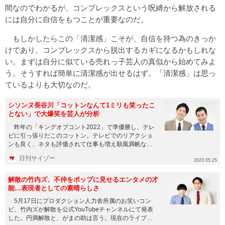
間なのでわかるが、コンプレックスという呪縛から解放される
には自分に自信をもつことが重要なのだ。
もしかしたらこの「清潔感」こそが、自信を持つ為のきっか
けであり、コンプレックスから脱出するカギになるかもしれな
い。まずは自分に似ている売れっ子芸人の真似から始めてみよ
う。そうすれば簡単に清潔感が出せるはず。「清潔感」は思っ
ているよりも大切なのだ。
シソンヌ長谷川「コットンなんて1ミリも笑ったこ
とない」で大爆笑を芸人が分析
昨年の「キングオブコント2022」で準優勝し、テレ
ビに引っ張りだこのコットン。テレビでのリアクショ
ンも良く、ネタも評価されて仕事も増え順風満帆なの
だが、どうも同業者か...
日刊サイゾー
2023.05.25
解散の竹内ズ、不仲をポップに見せるエンタメの才
能…表現者としての素晴らしさ
5月17日にプロダクション人力舎所属のお笑いコン
ビ、竹内ズが解散を公式YouTubeチャンネルにて発表
した。円満解散と、がまの助は言う。現在のライブシ