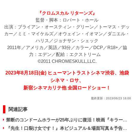
『クロムスカル リターンズ』
監督・脚本：ロバート・ホール
出演：ブライアン・オースティン・グリーン／トーマス・デッ
カー／ミミ・マイケルズ／オウェイン・イオマン／ダニエル・
ハリス／ジョナサン・シェック
2011年／アメリカ／英語／93分／カラー／DCP／R18+／協
力：エデン／配給：エクストリーム
©2011 CHROMESKULL,LLC.
2023年8月18日(金) ヒューマントラストシネマ渋谷、池袋
シネマ・ロサ、
新宿シネマカリテ他 全国ロードショー！
最終更新：
2023/06/23 16:00
関連記事
禁断のコンドームホラーが25年ぶりに復活！映画『キラーコンドーム』公開決定！
『先生！口裂け女です！』本ビジュアル＆場面写真＆予告編解禁！