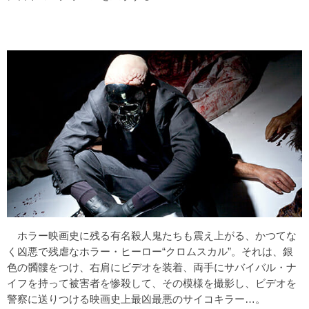
ホラー映画史に残る有名殺人鬼たちも震え上がる、かつてな
く凶悪で残虐なホラー・ヒーロー“クロムスカル”。それは、銀
色の髑髏をつけ、右肩にビデオを装着、両手にサバイバル・ナ
イフを持って被害者を惨殺して、その模様を撮影し、ビデオを
警察に送りつける映画史上最凶最悪のサイコキラー…。