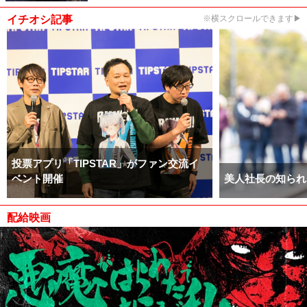
イチオシ記事
※横スクロールできます▶
投票アプリ「TIPSTAR」がファン交流イ
ベント開催
美人社長の知られ
配給映画