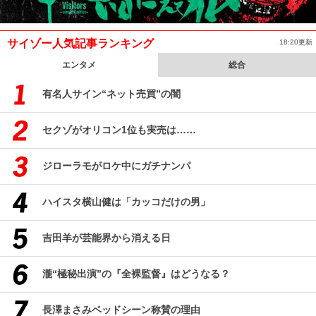
サイゾー人気記事ランキング
18:20更新
エンタメ
総合
有名人サイン“ネット売買”の闇
セクゾがオリコン1位も実売は……
ジローラモがロケ中にガチナンパ
ハイスタ横山健は「カッコだけの男」
吉田羊が芸能界から消える日
瀧“極秘出演”の『全裸監督』はどうなる？
長澤まさみベッドシーン称賛の理由