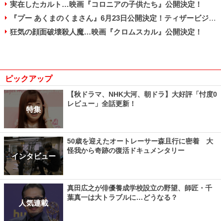
実在したカルト…映画『コロニアの子供たち』公開決定！
『プー あくまのくまさん』6月23日公開決定！ティザービジュアル解禁！
狂気の顔面破壊殺人魔…映画『クロムスカル』公開決定！
ピックアップ
【秋ドラマ、NHK大河、朝ドラ】大好評「忖度0
レビュー」全話更新！
特集
50歳を迎えたオートレーサー森且行に密着 大
怪我から奇跡の復活ドキュメンタリー
インタビュー
真田広之が俳優養成学校設立の野望、師匠・千
葉真一は大トラブルに…どうなる？
人気連載