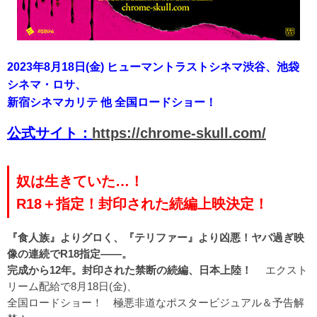
2023年8月18
日(金) ヒューマントラストシネマ渋谷、
池袋
シネマ・ロサ、
新宿シネマカリテ 他 全国ロードショー！
公式サ
イト：
https://chrome-skull.com/
奴は生きていた…！
R18＋指定！封印された続編上映決定！
『食人族』よりグロく、『テリファー』より凶悪！ヤバ過ぎ映
像の連続でR18指定――。
完成から12年。封印された禁断の続編、日本上陸！
エクスト
リーム配給で8月18日(金)、
全国ロードショー！ 極悪非道なポスタービジュアル＆予告解