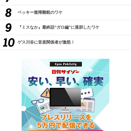
ベッキー復帰難航のワケ
『ミスなか』最終話“ガロ編”に落胆したワケ
ゲス川谷に音楽関係者が激怒！