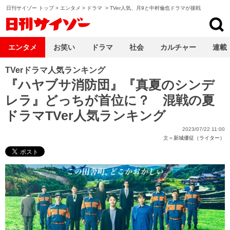
日刊サイゾー トップ
>
エンタメ
>
ドラマ
>
TVer人気、月9と中村倫也ドラマが接戦
日刊サイゾー
エンタメ
お笑い
ドラマ
社会
カルチャー
連載
TVerドラマ人気ランキング
『ハヤブサ消防団』『真夏のシンデ
レラ』どっちが首位に？ 混戦の夏
ドラマTVer人気ランキング
2023/07/22 11:00
文＝
新城優征（ライター）