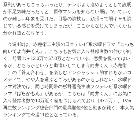
系列があっちこっちいったり、テンポよく進めようとして説明
が不足気味だったりと、原作マンガを知らない層はついていく
のが難しい印象を受けた。目黒の演技も、頑張って陽キャを演
じている感じを受けてしまったが、ここからなじんでいくかも
分かれ道となりそう。
今週4位は、赤楚衛二主演の日本テレビ系水曜ドラマ『
こっち
向いてよ向井くん
』。こちらもお気に入り登録者数の伸びが鈍
く、前週比＋13.3万で57.0万となっている。恋愛を扱ってはい
るが、どちらかというと勘違いしてしまう向井くん（赤楚衛
二）の「答え合わせ」を楽しむアンジャッシュ的すれちがいコ
メディで、やや人を選ぶところがあるのかもしれない。水曜ド
ラマ対決では、同じ時間帯の杉野遥亮主演フジテレビ系水曜ド
ラマ『
ばらかもん
』があるが、こちらは『向井くん』にお気に
入り登録者数で10万近く差をつけられており（47.1万）、TVer
再生数ランキング総合部門の最高順位4位と動きが鈍く、本人気
ランキングで今週11位となっている。