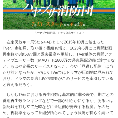
『ハヤブサ消防団』ドラマ公式サイト
より
在京民放キー局5社を中心として2015年10月に始まった
TVer。参加局、取り扱う番組も増え、2023年5月には月間動画
再生数が3億5877回と過去最高を更新し、TVer単体の月間アク
ティブユーザー数（MAU）も2800万の過去最高記録に達するな
ど、もはや定番のサービスとなった。今や「見逃し配信」は当
たり前となったが、やはりTVerではドラマが圧倒的に見られて
おり、ドラマの見逃し配信需要がこのサービスを牽引している
と言えるだろう。
しかしTVerにおける再生回数は基本的に非公表で、期ごとの
番組再生数ランキングなどで一部が明らかになるか、あるいは
新記録を打ち立てた時などに番組側が発表する程度。そのた
め、視聴率をもって番組が語られてしまう状況が長らく続いて