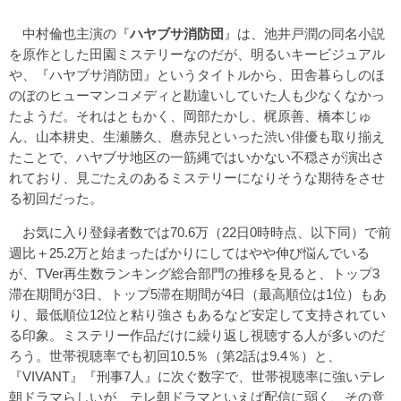
中村倫也主演の『
ハヤブサ消防団
』は、池井戸潤の同名小説
を原作とした田園ミステリーなのだが、明るいキービジュアル
や、『ハヤブサ消防団』というタイトルから、田舎暮らしのほ
のぼのヒューマンコメディと勘違いしていた人も少なくなかっ
たようだ。それはともかく、岡部たかし、梶原善、橋本じゅ
ん、山本耕史、生瀬勝久、麿赤兒といった渋い俳優も取り揃え
たことで、ハヤブサ地区の一筋縄ではいかない不穏さが演出さ
れており、見ごたえのあるミステリーになりそうな期待をさせ
る初回だった。
お気に入り登録者数では70.6万（22日0時時点、以下同）で前
週比＋25.2万と始まったばかりにしてはやや伸び悩んでいる
が、TVer再生数ランキング総合部門の推移を見ると、トップ3
滞在期間が3日、トップ5滞在期間が4日（最高順位は1位）もあ
り、最低順位12位と粘り強さもあるなど安定して支持されてい
る印象。ミステリー作品だけに繰り返し視聴する人が多いのだ
ろう。世帯視聴率でも初回10.5％（第2話は9.4％）と、
『VIVANT』『刑事7人』に次ぐ数字で、世帯視聴率に強いテレ
朝ドラマらしいが、テレ朝ドラマといえば配信に弱く、その意