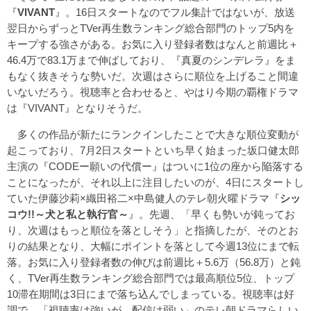
『
VIVANT
』。16日スタートなのでフル集計ではないが、放送
翌日からずっとTVer再生数ランキング総合部門のトップ5内を
キープする強さがある。お気に入り登録者数はなんと前週比＋
46.4万で83.1万まで伸ばしており、『真夏のシンデレラ』をま
もなく抜きそうな勢いだ。次週はさらに順位を上げること間違
いないだろう。視聴率と合わせると、やはり今期の覇権ドラマ
は『VIVANT』となりそうだ。
多くの作品が新たにランクインしたことで大きな順位変動が
起こっており、7月2日スタートといち早く始まった坂口健太郎
主演の『CODEー願いの代償ー』はついに1位の座から陥落する
ことになったが、それ以上に注目したいのが、4日にスタートし
ていた伊藤沙莉×織田裕二×中島健人のテレ朝火曜ドラマ『
シッ
コウ!!～犬と私と執行官～
』。先週、「早くも勢いが鈍ってお
り、次週はもっと順位を落としそう」と指摘したが、そのとお
りの結果となり、大幅にポイントを落として今週13位にまで転
落。お気に入り登録者数の伸びは前週比＋5.6万（56.8万）と鈍
く、TVer再生数ランキング総合部門では最高順位5位、トップ
10滞在期間は3日にまで落ち込んでしまっている。視聴率は好
調で、「視聴率は強いが、配信は弱い」のテレ朝ドラマらしい