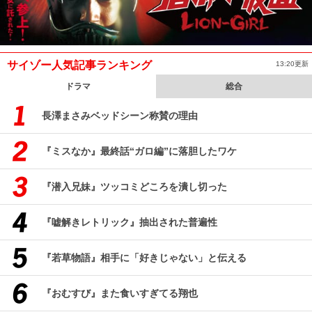
サイゾー人気記事ランキング
13:20更新
ドラマ
総合
長澤まさみベッドシーン称賛の理由
『ミスなか』最終話“ガロ編”に落胆したワケ
『潜入兄妹』ツッコミどころを潰し切った
『嘘解きレトリック』抽出された普遍性
『若草物語』相手に「好きじゃない」と伝える
『おむすび』また食いすぎてる翔也