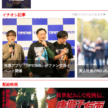
イチオシ記事
※横スクロールできます▶
投票アプリ「TIPSTAR」がファン交流イ
ベント開催
美人社長の知られ
配給映画