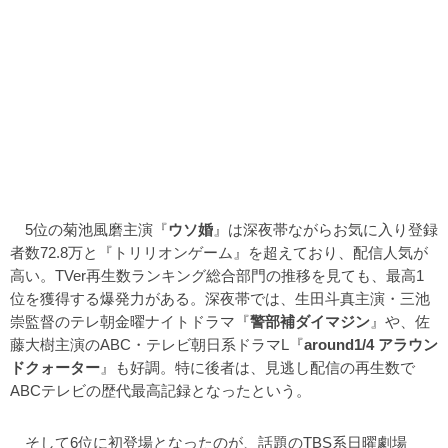
5位の菊池風磨主演『
ウソ婚
』は深夜帯ながらお気に入り登録
者数72.8万と『トリリオンゲーム』を超えており、配信人気が
高い。TVer再生数ランキング総合部門の推移を見ても、最高1
位を獲得する爆発力がある。深夜帯では、生田斗真主演・三池
崇監督のテレ朝金曜ナイトドラマ『
警部補ダイマジン
』や、佐
藤大樹主演のABC・テレビ朝日系ドラマL『
around1/4 アラウン
ドクォーター
』も好調。特に後者は、見逃し配信の再生数で
ABCテレビの歴代最高記録となったという。
そして6位に初登場となったのが、話題のTBS系日曜劇場