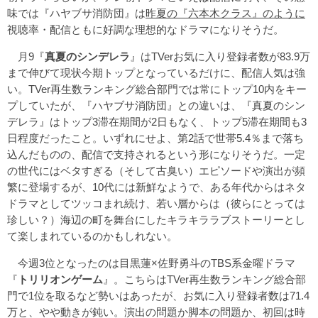
味では『ハヤブサ消防団』は
昨夏の『六本木クラス』のように
視聴率・配信ともに好調な理想的なドラマになりそうだ。
月9『
真夏のシンデレラ
』はTVerお気に入り登録者数が83.9万
まで伸びて現状今期トップとなっているだけに、配信人気は強
い。TVer再生数ランキング総合部門では常にトップ10内をキー
プしていたが、『ハヤブサ消防団』との違いは、『真夏のシン
デレラ』はトップ3滞在期間が2日もなく、トップ5滞在期間も3
日程度だったこと。いずれにせよ、第2話で世帯5.4％まで落ち
込んだものの、配信で支持されるという形になりそうだ。一定
の世代にはベタすぎる（そして古臭い）エピソードや演出が頻
繁に登場するが、10代には新鮮なようで、ある年代からはネタ
ドラマとしてツッコまれ続け、若い層からは（彼らにとっては
珍しい？）海辺の町を舞台にしたキラキララブストーリーとし
て楽しまれているのかもしれない。
今週3位となったのは目黒蓮×佐野勇斗のTBS系金曜ドラマ
『
トリリオンゲーム
』。こちらはTVer再生数ランキング総合部
門で1位を取るなど勢いはあったが、お気に入り登録者数は71.4
万と、やや動きが鈍い。演出の問題か脚本の問題か、初回は時