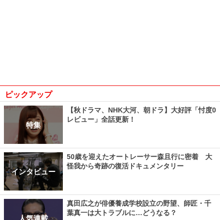
ピックアップ
【秋ドラマ、NHK大河、朝ドラ】大好評「忖度0
レビュー」全話更新！
特集
50歳を迎えたオートレーサー森且行に密着 大
怪我から奇跡の復活ドキュメンタリー
インタビュー
真田広之が俳優養成学校設立の野望、師匠・千
葉真一は大トラブルに…どうなる？
人気連載