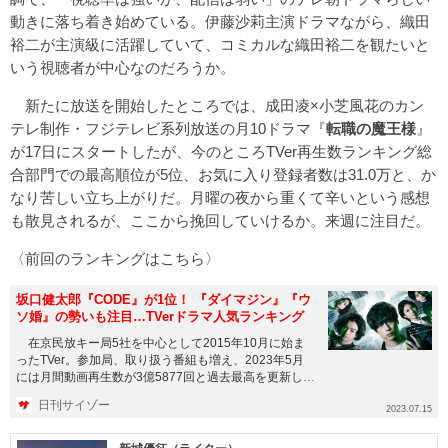
動きに落ち着き始めている。伊藤沙莉主演ドラマながら、織田
裕二が主演級に活躍していて、コミカルな織田裕二を観たいと
いう視聴者が中心なのだろうか。
新たに放送を開始したところでは、成田凌×小芝風花のカン
テレ制作・フジテレビ系列放送の月10ドラマ『
転職の魔王様
』
が17日にスタートしたが、今のところTVer再生数ランキング総
合部門での最高順位が5位、お気に入り登録者数は31.0万と、か
なり苦しい立ち上がりだ。月曜の夜から重くて辛いという感想
も散見されるが、ここから挽回していけるか。来週に注目だ。
〈前回のランキングはこちら〉
坂口健太郎『CODE』が1位！ 『ダイマジン』『ウ
ソ婚』の勢いも注目…TVerドラマ人気ランキング
在京民放キー局5社を中心として2015年10月に始ま
ったTVer。参加局、取り扱う番組も増え、2023年5月
には月間動画再生数が3億5877回と過去最高を更新し、
TV...
日刊サイゾー
2023.07.15