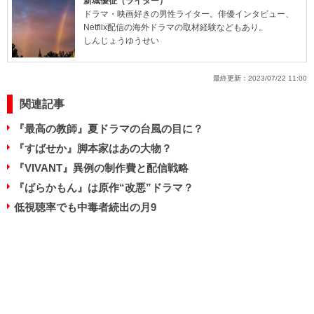
新城優征（ライター）
ドラマ・映画好きの男性ライター。俳優インタビュー、
Netflix配信の海外ドラマの取材経験などもあり。
しんじょうゆうせい
最終更新：
2023/07/22 11:00
関連記事
『最高の教師』夏ドラマの台風の目に？
『すばせか』脚本家はあの大物？
『VIVANT』異例の制作費と配信戦略
『ばらかもん』は原作“改悪”ドラマ？
低視聴率でも中毒者続出の月9