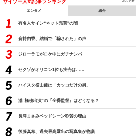
サイゾー人気記事ランキング
3:20更新
エンタメ
総合
有名人サイン“ネット売買”の闇
倉持由香、結婚で「騙された」の声
ジローラモがロケ中にガチナンパ
セクゾがオリコン1位も実売は……
ハイスタ横山健は「カッコだけの男」
瀧“極秘出演”の『全裸監督』はどうなる？
長澤まさみベッドシーン称賛の理由
後藤真希、過去最高露出の写真集が物議