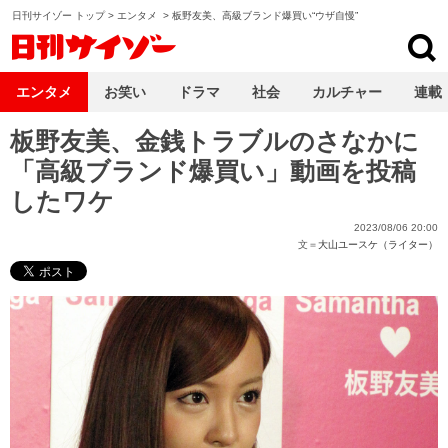
日刊サイゾー トップ
>
エンタメ
>
板野友美、高級ブランド爆買い“ウザ自慢”
日刊サイゾー
エンタメ
お笑い
ドラマ
社会
カルチャー
連載
板野友美、金銭トラブルのさなかに
「高級ブランド爆買い」動画を投稿
したワケ
2023/08/06 20:00
文＝
大山ユースケ（ライター）