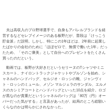
夫は高収入のプロ野球選手で、自身もアパレルブランドを経
営するなどセレブイメージのある板野だが、普段は「けっこう
貯金派」だ説明。しかし、特にこの1年ほどは、2年前に起業し
たばかりの会社のために「ほぼゼロで、無償で働いた1年」だっ
たため、「そのご褒美」として自分へのプレゼントをたくさん
買ったのだという。
動画では、板野が大好きだというセリーヌのTシャツやミニ
スカート、ナイロントラックジャケットやブルゾンを始め、シ
ャネルのハンドバッグ、セルジオ・ロッシの靴、ジャンヴィ
ト・ロッシのミュール、メゾン マルジェラのサンダル、エルメ
スのカシミアコートとハンドバッグといった10点を紹介。ロゴ
が黒なのが貴重だというシャネルのバッグは「80万（円）オー
バーだった気がする」と言及があったが、結局のところ総額い
くらなのかは明らかにされなかった。