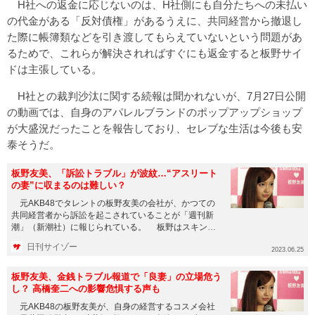
H社への返金に応じないのは、H社側にも自分たちへの未払い
の代金がある「反対債権」があるうえに、共同経営から撤退し
た際に帳簿類などを引き渡してもらえていないという問題があ
るためで、これらが解決されればすぐにも返金すると板野サイ
ドは主張している。
H社との裁判沙汰に関する続報は聞かれないが、7月27日公開
の動画では、自身のアパレルブランドのポップアップショップ
が大盛況だったことを報告しており、セレブな生活は今後も安
泰そうだ。
板野友美、「訴訟トラブル」が波紋…“アスリート
の妻”に収まるのは難しい？
元AKB48でタレントの板野友美の会社が、かつての
共同経営者から訴訟を起こされていることが「週刊新
潮」（新潮社）に報じられている。 板野はスキンケ
アブランドを展開す...
日刊サイゾー
2023.06.25
板野友美、金銭トラブル報道で「良妻」の立場危う
し？ 高橋奎二への影響危惧する声も
元AKB48の板野友美が、自身の経営するコスメ会社