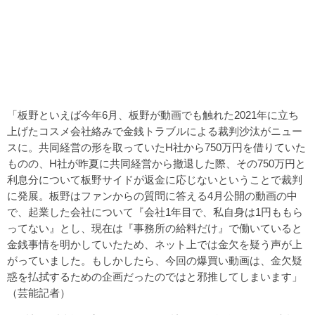
「板野といえば今年6月、板野が動画でも触れた2021年に立ち
上げたコスメ会社絡みで金銭トラブルによる裁判沙汰がニュー
スに。共同経営の形を取っていたH社から750万円を借りていた
ものの、H社が昨夏に共同経営から撤退した際、その750万円と
利息分について板野サイドが返金に応じないということで裁判
に発展。板野はファンからの質問に答える4月公開の動画の中
で、起業した会社について『会社1年目で、私自身は1円ももら
ってない』とし、現在は『事務所の給料だけ』で働いていると
金銭事情を明かしていたため、ネット上では金欠を疑う声が上
がっていました。もしかしたら、今回の爆買い動画は、金欠疑
惑を払拭するための企画だったのではと邪推してしまいます」
（芸能記者）