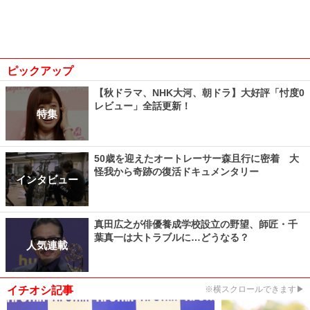
ピックアップ
【秋ドラマ、NHK大河、朝ドラ】大好評「忖度0
レビュー」全話更新！
特集
50歳を迎えたオートレーサー森且行に密着 大
怪我から奇跡の復活ドキュメンタリー
インタビュー
真田広之が俳優養成学校設立の野望、師匠・千
葉真一は大トラブルに…どうなる？
人気連載
イチオシ記事
※横スクロールできます▶