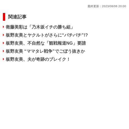
最終更新：
2023/08/06 20:00
関連記事
衛藤美彩は「乃木坂イチの勝ち組」
板野友美とヤクルトがさらに“バチバチ”!?
板野友美、不自然な「観戦報道NG」要請
板野友美 “ママタレ戦争”でごぼう抜きか
板野友美、夫が奇跡のブレイク！