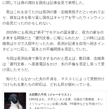
に関しては身の潔白を国生は記者会見で表明した。
実はこれを企てたのは長渕の妻・志穂美悦子だといわれてお
り、彼女は夫を取り返し国生はキャリアを守ったウィンウィン
の会見だったのかもしれない。
2015年にも長渕は“弟子”でモデルの冨永愛と、双方の家を行
き来する関係だと『週刊文春』に報じられたが、この時には志
穂美はケガで入院中だったため、長渕が記者を自宅へ招きイン
タビューに応じ、冨永との不倫関係を否定していた。
今回は長渕自身で幕引きするのかと思えば、数日後、志穂美
は「週刊文春」へ直接電話をかけ、夫の不倫を否定し笑って受
け流したそうだ。
知りたくもなかった夫の不貞を、マスコミによって突然付け
つけられる妻たちの対応は、どれも肝が据わっている。
大沢野八千代（ジャーナリスト）
1983生まれ。大手エンタメ企業、出版社で勤務後、ネッ
トソリューション企業に転職。PR案件などを手掛けてい
る。KALDIフリーク。