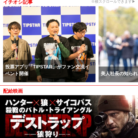
イチオシ記事
※横スクロールできます▶
投票アプリ「TIPSTAR」がファン交流イ
ベント開催
美人社長の知られ
配給映画