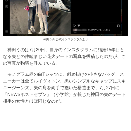
神田うの 公式インスタグラムより
神田うのは7月30日、自身のインスタグラムに結婚15年目と
なる夫との仲睦まじい花火デートの写真を投稿したのだが、こ
の写真が物議を呼んでいる。
モノグラム柄の白Tシャツに、斜め掛けの小さなバッグ、ス
ニーカーは全てルイヴィトン、黒いシンプルなキャップにスキ
ニージーンズ、夫の肩を両手で抱いた構造まで、7月27日に
『NEWSポストセブン』（小学館）が報じた神田の夫のデート
相手の女性とほぼ同じなのだ。