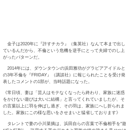
金子は2020年に『許すチカラ』（集英社）なんて本まで出し
ているんだから、不倫という危機を逆手にとって夫婦でのし上
がったパターンだ。
2014年には、ダウンタウンの浜田雅功がグラビアアイドルと
の3年不倫を『FRIDAY』（講談社）に報じられたことを受け発
表したコメントの1部が、当時話題になった。
《常日頃、妻は「芸人はモテなくなったら終わり、家族に迷惑
をかけない遊びは大いに結構」と言ってくれていましたが、そ
の言葉以上に羽を伸ばし過ぎ、その羽は、家族にへし折られま
した。家族にこの様な思いをさせまいと猛省しております》
タレントで妻の小川菜摘は、浜田自らの言葉で不倫相手を“遊