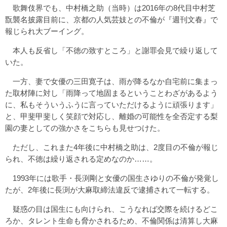
歌舞伎界でも、中村橋之助（当時）は2016年の8代目中村芝
翫襲名披露目前に、京都の人気芸妓との不倫が『週刊文春』で
報じられ大ブーイング。
本人も反省し「不徳の致すところ」と謝罪会見で繰り返して
いた。
一方、妻で女優の三田寛子は、雨が降るなか自宅前に集まっ
た取材陣に対し「雨降って地固まるということわざがあるよう
に、私もそういうふうに言っていただけるように頑張ります」
と、甲斐甲斐しく笑顔で対応し、離婚の可能性を全否定する梨
園の妻としての強かさをこちらも見せつけた。
ただし、これまた4年後に中村橋之助は、2度目の不倫が報じ
られ、不徳は繰り返される定めなのか……。
1993年には歌手・長渕剛と女優の国生さゆりの不倫が発覚し
たが、2年後に長渕が大麻取締法違反で逮捕されて一転する。
疑惑の目は国生にも向けられ、こうなれば交際を続けるどこ
ろか、タレント生命も脅かされるため、不倫関係は清算し大麻