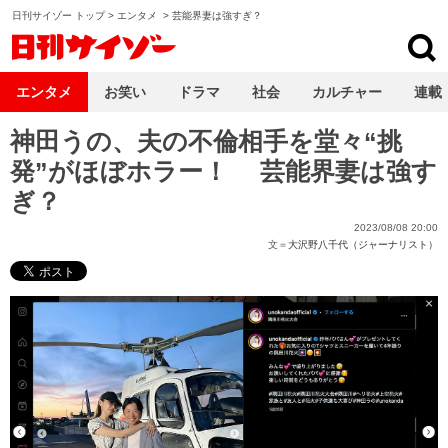
日刊サイゾー トップ
>
エンタメ
>
芸能界妻は強すぎ？
日刊サイゾー
エンタメ
お笑い
ドラマ
社会
カルチャー
連載
神田うの、夫の不倫相手を堂々“挑
発”がほぼホラー！ 芸能界妻は強す
ぎ？
2023/08/08 20:00
文＝
大沢野八千代（ジャーナリスト）