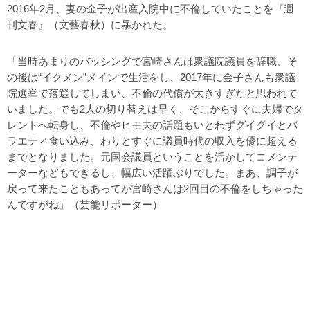
2016年2月、妻の金子が出産入院中に不倫していたことを『週
刊文春』（文藝春秋）に暴かれた。
「当時あまりのバッシングで宮崎さんは衆議院議員を辞職、そ
の後は“イクメン”メインで生活をし、2017年に金子さんも衆議
院選挙で落選してしまい、不倫の代償が大きすぎたと思われて
いました。でも2人の切り替えは早く、そこからすぐに夫婦でタ
レントへ転身し、不倫やヒモ夫の話題もいとわずグイグイとバ
ラエティ食い込み、わりとすぐに議員時代の収入を優に超える
までとなりました。元国会議員ということを活かしてコメンテ
ーターなどもできるし、幅広い活躍ぶりでした。まあ、調子が
戻って来たこともあってか宮崎さんは2回目の不倫をしちゃった
んですがね」（芸能リポーター）