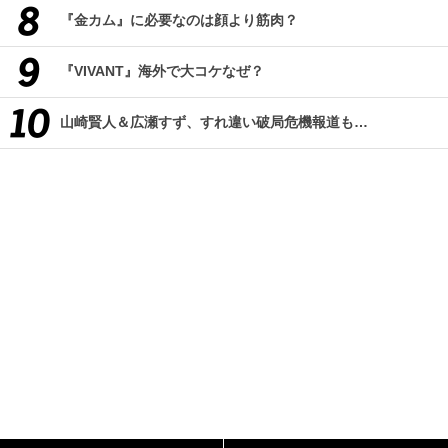
『金カム』に必要なのは顔より筋肉？
『VIVANT』海外で大コケなぜ？
山崎賢人＆広瀬すず、すれ違い破局危機報道も…