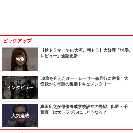
ピックアップ
【秋ドラマ、NHK大河、朝ドラ】大好評「忖度0
レビュー」全話更新！
特集
50歳を迎えたオートレーサー森且行に密着 大
怪我から奇跡の復活ドキュメンタリー
インタビュー
真田広之が俳優養成学校設立の野望、師匠・千
葉真一は大トラブルに…どうなる？
人気連載