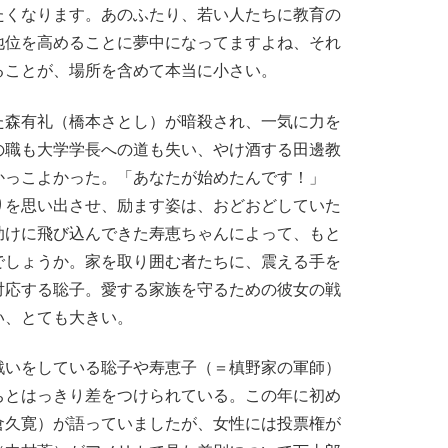
たくなります。あのふたり、若い人たちに教育の
地位を高めることに夢中になってますよね、それ
ることが、場所を含めて本当に小さい。
森有礼（橋本さとし）が暗殺され、一気に力を
の職も大学学長への道も失い、やけ酒する田邊教
かっこよかった。「あなたが始めたんです！」
りを思い出させ、励ます姿は、おどおどしていた
助けに飛び込んできた寿恵ちゃんによって、もと
でしょうか。家を取り囲む者たちに、震える手を
対応する聡子。愛する家族を守るための彼女の戦
い、とても大きい。
いをしている聡子や寿恵子（＝槙野家の軍師）
ちとはっきり差をつけられている。この年に初め
倉久寛）が語っていましたが、女性には投票権が