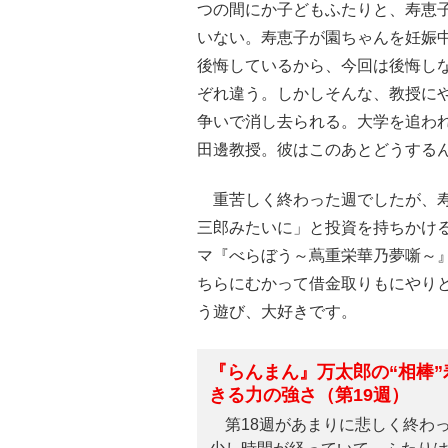
つの間にか子どもふたりと、寿恵
いない。寿恵子が園ちゃんを妊娠
後悔しているから、今回は後悔し
ぞれ違う。しかしそんな、教授に
争いで消し去られる。大学を追わ
田邊教授。彼はこのあとどうする
重苦しく終わった週でしたが、寿
三郎みたいに」と投資を持ちかける
マ『べらぼう～蔦重栄華乃夢噺～
ちらにむかって借金取りもにやり
う遊び、大好きです。
『らんまん』万太郎の“相棒
きる力の強さ（第19週）
第18週があまりに悲しく終わ