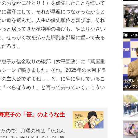
子のおなかにひとり！）を優先したことを悔いて
中に留守にして、それが早産につながったかもと
ない道を選んだ。人生の優先順位と喜びは、それ
やっと戻ってきた植物学の喜びも、やはり小さい
イ
れ、せっかく埃を払った胴乱を部屋に置いて去る
んだろう。
恵子が借金取りの磯部（六平直政）に「蔦屋重
シーンで噴きました。それ、2025年の大河ドラ
』の主人公ですよね……と、にやにやしているこ
お笑いト
がファ
と「べらぼうめ！」と言って去っていく。こうい
”寿恵子の「笹」のような生
ったので、月曜の朝は「たぶん