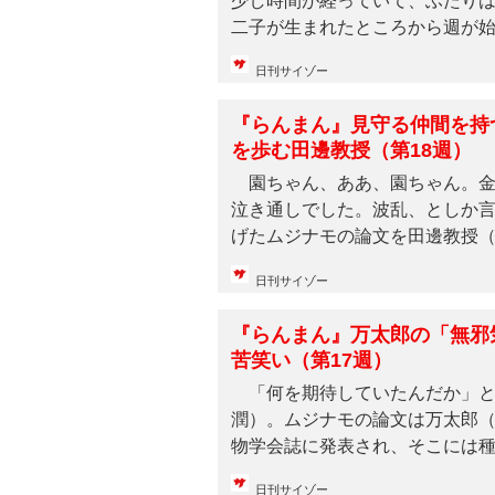
少し時間が経っていて、ふたり
二子が生まれたところから週が始ま
日刊サイゾー
『らんまん』見守る仲間を持
を歩む田邊教授（第18週）
園ちゃん、ああ、園ちゃん。金
泣き通しでした。波乱、としか言
げたムジナモの論文を田邊教授（要
日刊サイゾー
『らんまん』万太郎の「無邪
苦笑い（第17週）
「何を期待していたんだか」と
潤）。ムジナモの論文は万太郎
物学会誌に発表され、そこには
ない...
日刊サイゾー