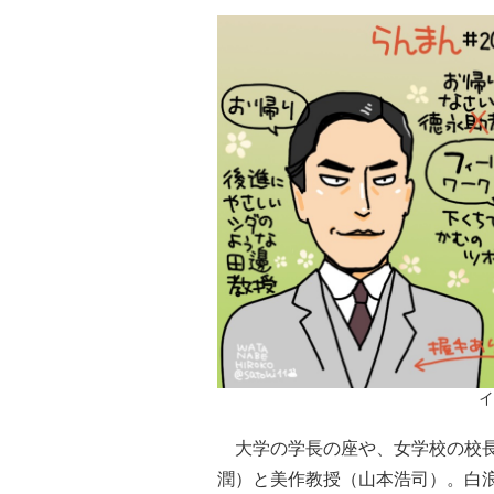
イ
大学の学長の座や、女学校の校長
潤）と美作教授（山本浩司）。白