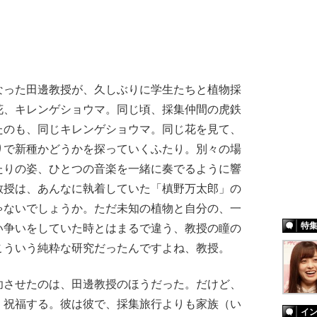
った田邊教授が、久しぶりに学生たちと植物採
花、キレンゲショウマ。同じ頃、採集仲間の虎鉄
たのも、同じキレンゲショウマ。同じ花を見て、
りで新種かどうかを探っていくふたり。別々の場
たりの姿、ひとつの音楽を一緒に奏でるように響
教授は、あんなに執着していた「槙野万太郎」の
ゃないでしょうか。ただ未知の植物と自分の、一
特
い争いをしていた時とはまるで違う、教授の瞳の
こういう純粋な研究だったんですよね、教授。
させたのは、田邊教授のほうだった。だけど、
、祝福する。彼は彼で、採集旅行よりも家族（い
イ