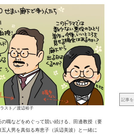
ラスト／渡辺裕子
の職などをめぐって競い続ける、田邊教授（要
浪五人男を真似る寿恵子（浜辺美波）と一緒に