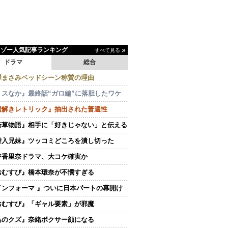
イゾー人気記事ランキング
すべて見る
ドラマ
総合
澤まさみベッドシーン称賛の理由
ミスなか』最終話“ガロ編”に落胆したワケ
嘘解きレトリック』抽出された普遍性
若草物語』相手に「好きじゃない」と伝える
潜入兄妹』ツッコミどころを潰し切った
ジ香里奈ドラマ、大コケ確実か
おむすび』橋本環奈が不憫すぎる
インフォーマ 』ついに日本パートの幕開け
おむすび』「ギャル要素」が邪魔
あのクズ』奈緒ボクサー顔になる