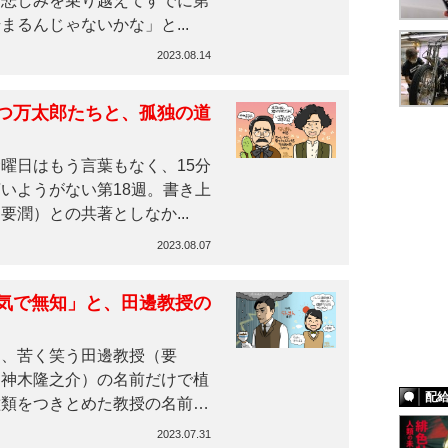
は悲しみを乗り越えてすでに第
るんじゃないかな」と...
2023.08.14
つ万太郎たちと、孤独の道
曜日はもう言葉もなく、15分
いようがない第18週。書き上
潤）との共著としなか...
2023.08.07
気で無知」と、田邊教授の
、苦く笑う田邊教授（要
（神木隆之介）の名前だけで植
配
種類をつきとめた教授の名前は
2023.07.31