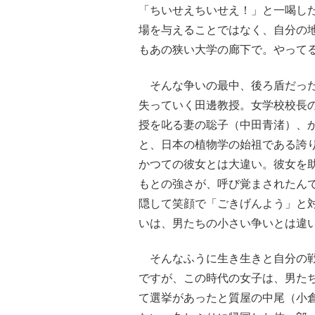
「ちいせえちいせえ！」と一喝し
場を与えることではなく、自分の
もあの狭い大学の廊下で。やって
そんな争いの最中、後ろ盾だった
失っていく田邊教授。女学校校長
授を叱る妻の聡子（中田青渚）、
と、日本の植物学の始祖である誇
かつての彼女とは大違い。彼女を
もとの強さが、呼び覚まされたん
隠して笑顔で「ごきげんよう」と
いは、男たちの小さい争いとは違
そんなふうに生き生きと自分の戦
ですが、この時代の女子は、男た
て選挙があったと質屋の中尾（小