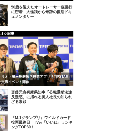
50歳を迎えたオートレーサー森且行
に密着 大怪我から奇跡の復活ドキ
ュメンタリー
チオシ記事
リオ・鬼ヶ島解散？投票アプリ「TIPSTAR」
ン交流イベント開催
斎藤元彦兵庫県知事「公職選挙法違
反疑惑」に揺れる美人社長の知られ
ざる素顔
『M-1グランプリ』ワイルドカード
投票最終日 TVer「いいね」ランキ
ングTOP30！