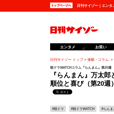
日刊サイゾー｜エンタ
エンタメ
お笑い
日刊サイゾー トップ
>
連載・コラム
>
朝ドラWATCHコラム『らんまん』第20週
『らんまん』万太郎
順位と喜び（第20週
#朝ドラ
#朝ドラWATCH
#らんま