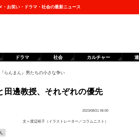
メ・お笑い・ドラマ・社会の最新ニュース
ドラマ
社会
カルチャー
連
『らんまん』男たちの小さな争い
と田邊教授、それぞれの優先
）
2023/08/21 06:00
文＝
渡辺裕子（イラストレーター／コラムニスト）
ん