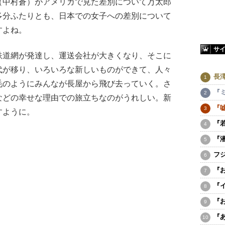
（中村蒼）がアメリカで見た差別について万太郎
多分ふたりとも、日本での女子への差別について
すよね。
サ
道網が発達し、運送会社が大きくなり、そこに
代が移り、いろいろな新しいものができて、人々
長
毛のようにみんなが長屋から飛び去っていく。さ
『
などの幸せな理由での旅立ちなのがうれしい。新
『
すように。
『
『
フ
『
『
『
『