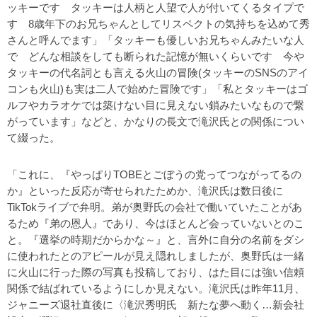
ッキーです タッキーは人柄と人望で人が付いてくるタイプで
す 8歳年下のお兄ちゃんとしてリスペクトの気持ちを込めて秀
さんと呼んでます」「タッキーも優しいお兄ちゃんみたいな人
で どんな相談をしても断られた記憶が無いくらいです 今や
タッキーの代名詞とも言える火山の冒険(タッキーのSNSのアイ
コンも火山)も実は二人で始めた冒険です」「私とタッキーはゴ
ルフやカラオケでは築けない目に見えない鎖みたいなもので繋
がっています」などと、かなりの長文で滝沢氏との関係につい
て綴った。
「これに、『やっぱりTOBEとごぼうの党ってつながってるの
か』といった反応が寄せられたためか、滝沢氏は数日後に
TikTokライブで弁明。弟が奥野氏の会社で働いていたことがあ
るため『弟の恩人』であり、今はほとんど会っていないとのこ
と。『選挙の時期だからかな～』と、言外に自分の名前をダシ
に使われたとのアピールが見え隠れしましたが、奥野氏は一緒
に火山に行った際の写真も投稿しており、はた目には強い信頼
関係で結ばれているようにしか見えない。滝沢氏は昨年11月、
ジャニーズ退社直後に〈滝沢秀明氏 新たな夢へ動く…新会社