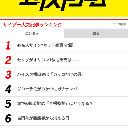
サイゾー人気記事ランキング
13:20更新
エンタメ
総合
有名人サイン“ネット売買”の闇
セクゾがオリコン1位も実売は……
ハイスタ横山健は「カッコだけの男」
ジローラモがロケ中にガチナンパ
瀧“極秘出演”の『全裸監督』はどうなる？
吉田羊が芸能界から消える日