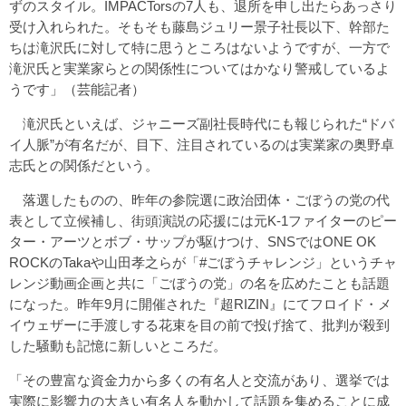
ずのスタイル。IMPACTorsの7人も、退所を申し出たらあっさり
受け入れられた。そもそも藤島ジュリー景子社長以下、幹部た
ちは滝沢氏に対して特に思うところはないようですが、一方で
滝沢氏と実業家らとの関係性についてはかなり警戒しているよ
うです」（芸能記者）
滝沢氏といえば、ジャニーズ副社長時代にも報じられた“ドバ
イ人脈”が有名だが、目下、注目されているのは実業家の奥野卓
志氏との関係だという。
落選したものの、昨年の参院選に政治団体・ごぼうの党の代
表として立候補し、街頭演説の応援には元K-1ファイターのピー
ター・アーツとボブ・サップが駆けつけ、SNSではONE OK
ROCKのTakaや山田孝之らが「#ごぼうチャレンジ」というチャ
レンジ動画企画と共に「ごぼうの党」の名を広めたことも話題
になった。昨年9月に開催された『超RIZIN』にてフロイド・メ
イウェザーに手渡しする花束を目の前で投げ捨て、批判が殺到
した騒動も記憶に新しいところだ。
「その豊富な資金力から多くの有名人と交流があり、選挙では
実際に影響力の大きい有名人を動かして話題を集めることに成