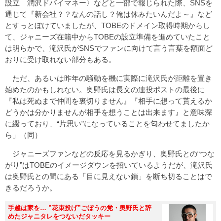
設立 潤沢ドバイマネー〉などと一部で報じられた際、SNSを
通じて『新会社？？なんの話し？俺は休みたいんだよ～』など
とすっとぼけていましたが、TOBEのドメイン取得時期からし
て、ジャニーズ在籍中からTOBEの設立準備を進めていたこと
は明らかで、滝沢氏がSNSでファンに向けて言う言葉を額面ど
おりに受け取れない部分もある。
ただ、あるいは昨年の騒動を機に実際に滝沢氏が距離を置き
始めたのかもしれない。奥野氏は長文の連投ポストの最後に
『私は死ぬまで仲間を裏切りません』『相手に想って貰えるか
どうかは分かりませんが相手を想うことは出来ます』と意味深
に綴っており、“片思い”になっていることを匂わせてましたか
ら」（同）
ジャニーズファンなどの反応を見るかぎり、奥野氏との“つな
がり”はTOBEのイメージダウンを招いているようだが、滝沢氏
は奥野氏との間にある「目に見えない鎖」を断ち切ることはで
きるだろうか。
手越は家を… ”花束投げ”ごぼうの党・奥野氏と辞
めたジャニタレをつないだタッキー