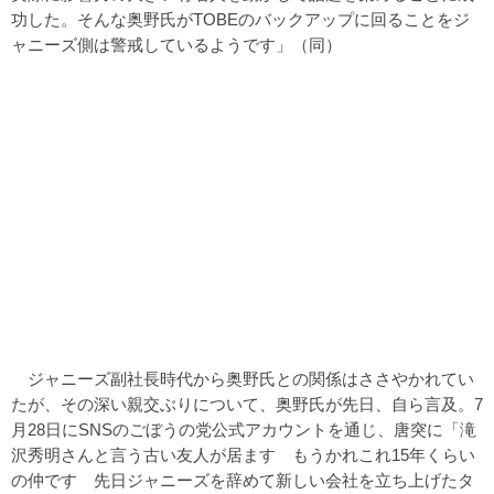
功した。そんな奥野氏がTOBEのバックアップに回ることをジ
ャニーズ側は警戒しているようです」（同）
ジャニーズ副社長時代から奥野氏との関係はささやかれてい
たが、その深い親交ぶりについて、奥野氏が先日、自ら言及。7
月28日にSNSのごぼうの党公式アカウントを通じ、唐突に「滝
沢秀明さんと言う古い友人が居ます もうかれこれ15年くらい
の仲です 先日ジャニーズを辞めて新しい会社を立ち上げたタ