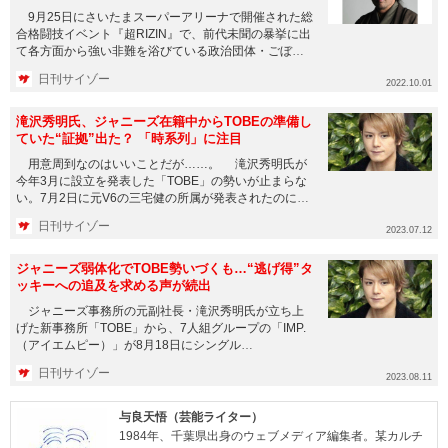
9月25日にさいたまスーパーアリーナで開催された総
合格闘技イベント『超RIZIN』で、前代未聞の暴挙に出
て各方面から強い非難を浴びている政治団体・ごぼう
の党の奥野卓志...
日刊サイゾー
2022.10.01
滝沢秀明氏、ジャニーズ在籍中からTOBEの準備し
ていた“証拠”出た？ 「時系列」に注目
用意周到なのはいいことだが……。 滝沢秀明氏が
今年3月に設立を発表した「TOBE」の勢いが止まらな
い。7月2日に元V6の三宅健の所属が発表されたのに続
き、7日には元...
日刊サイゾー
2023.07.12
ジャニーズ弱体化でTOBE勢いづくも…“逃げ得”タ
ッキーへの追及を求める声が続出
ジャニーズ事務所の元副社長・滝沢秀明氏が立ち上
げた新事務所「TOBE」から、7人組グループの「IMP.
（アイエムピー）」が8月18日にシングル
「CRUISIN'」で...
日刊サイゾー
2023.08.11
与良天悟（芸能ライター）
1984年、千葉県出身のウェブメディア編集者。某カルチ