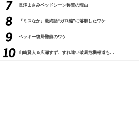
長澤まさみベッドシーン称賛の理由
『ミスなか』最終話“ガロ編”に落胆したワケ
ベッキー復帰難航のワケ
山崎賢人＆広瀬すず、すれ違い破局危機報道も…