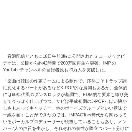
音源配信とともに18日午前0時に公開されたミュージックビ
デオは、公開から約42時間で200万回再生を突破。IMP.の
YouTubeチャンネルの登録者数も20万人を突破した。
「楽曲は韓国の作家チームによる制作で、序盤こそトラップ調
に変化するパートがあるなどK-POP的な展開もあるが、全体的
には60年代風のダンスロックが基調で、EDM的な要素も織り交
ぜて今っぽく仕上げつつ、サビは平成初期のJ-POPっぽい懐か
しさもあってキャッチー。他のボーイズグループといい意味で
一線を画すことができたのでは。IMPACTors時代から関わって
いるボーカルプロデューサーが続投していることもあり、メン
バー7人の声質を生かし、それぞれの個性が際立つパート分けに