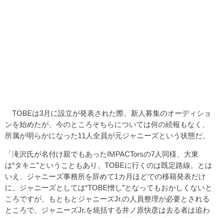
TOBEは3月に設立が発表された際、新人募集のオーディショ
ンを始めたが、今のところそちらについては何の続報もなく、
所属が明らかになった11人全員が元ジャニーズという状態だ。
「滝沢氏が名付け親でもあったIMPACTorsの7人同様、大東
は“タキニ”ということもあり、TOBEに行くのは既定路線。とは
いえ、ジャニーズ事務所を辞めて1カ月ほどでの移籍発表だけ
に、ジャニーズとしては“TOBE憎し”となってもおかしくないと
ころですが、もともとジャニーズJr.の人員整理が必要とされる
ところで、ジャニーズJr.を統括する井ノ原快彦は去る者は追わ