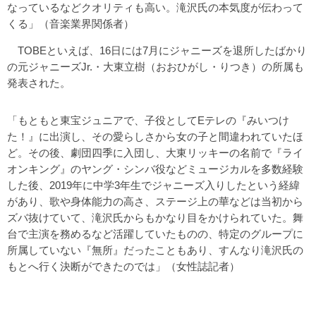
なっているなどクオリティも高い。滝沢氏の本気度が伝わって
くる」（音楽業界関係者）
TOBEといえば、16日には7月にジャニーズを退所したばかり
の元ジャニーズJr.・大東立樹（おおひがし・りつき）の所属も
発表された。
「もともと東宝ジュニアで、子役としてEテレの『みいつけ
た！』に出演し、その愛らしさから女の子と間違われていたほ
ど。その後、劇団四季に入団し、大東リッキーの名前で『ライ
オンキング』のヤング・シンバ役などミュージカルを多数経験
した後、2019年に中学3年生でジャニーズ入りしたという経緯
があり、歌や身体能力の高さ、ステージ上の華などは当初から
ズバ抜けていて、滝沢氏からもかなり目をかけられていた。舞
台で主演を務めるなど活躍していたものの、特定のグループに
所属していない『無所』だったこともあり、すんなり滝沢氏の
もとへ行く決断ができたのでは」（女性誌記者）