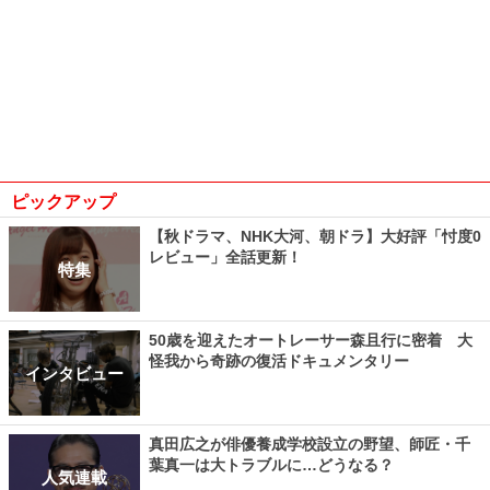
ピックアップ
【秋ドラマ、NHK大河、朝ドラ】大好評「忖度0
レビュー」全話更新！
特集
50歳を迎えたオートレーサー森且行に密着 大
怪我から奇跡の復活ドキュメンタリー
インタビュー
真田広之が俳優養成学校設立の野望、師匠・千
葉真一は大トラブルに…どうなる？
人気連載