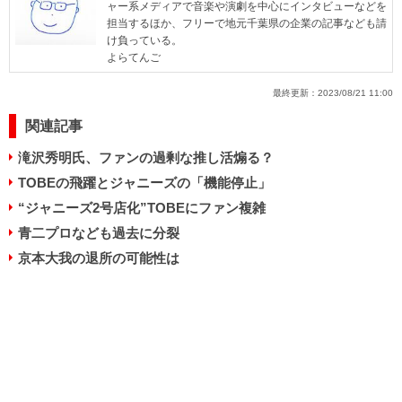
ャー系メディアで音楽や演劇を中心にインタビューなどを
担当するほか、フリーで地元千葉県の企業の記事なども請
け負っている。
よらてんご
最終更新：
2023/08/21 11:00
関連記事
滝沢秀明氏、ファンの過剰な推し活煽る？
TOBEの飛躍とジャニーズの「機能停止」
“ジャニーズ2号店化”TOBEにファン複雑
青二プロなども過去に分裂
京本大我の退所の可能性は