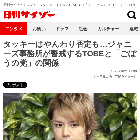
日刊サイゾー トップ
>
エンタメ
>
アイドル
>
STARTO（旧ジャニーズ）
>
TOBEと「ごぼうの
日刊サイゾー
エンタメ
お笑い
ドラマ
社会
カルチャー
連載
タッキーはやんわり否定も…ジャニ
ーズ事務所が警戒するTOBEと「ごぼ
うの党」の関係
2023/08/21 11:00
文＝
与良天悟（芸能ライター）