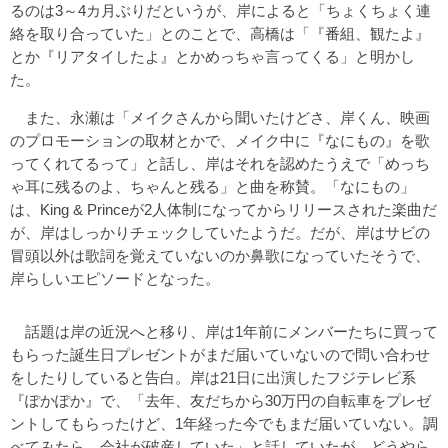
るのは3～4カ月ぶりだというが、岸によると「ちょくちょく連
絡を取り合っていた」とのことで、高橋は「『番組、観たよ』
とか『リアタイしたよ』とかめっちゃ言ってくる」と明かし
た。
また、永瀬は「メイクさんから聞いたけどさ、岸くん、映画
のプロモーションの取材とかで、メイク中に『なにもの』を歌
ってくれてるって」と話し、岸はそれを認めたうえで「めっち
ゃ耳に残るのよ、ちゃんと残る」と曲を称賛。「なにもの」
は、King & Princeが2人体制になってからリリースされた楽曲だ
が、岸はしっかりチェックしていたようだ。だが、岸はサビの
冒頭以外は歌詞を覚えていないのか鼻歌になっていたそうで、
岸らしいエピソードとなった。
話題は岸の近況へと移り、岸は1年前にメンバーたちに買って
もらった誕生日プレゼントがまだ届いていないので問い合わせ
をしたりしていると告白。岸は21日に出演したフジテレビ系
『ぽかぽか』で、「去年、友だちから30万円の自転車をプレゼ
ントしてもらったけど、1年経った今でもまだ届いていない。調
べてみたら、会社が破産していた」と話していたが、どうやら