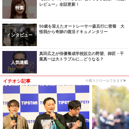
レビュー」全話更新！
特集
50歳を迎えたオートレーサー森且行に密着 大
怪我から奇跡の復活ドキュメンタリー
インタビュー
真田広之が俳優養成学校設立の野望、師匠・千
葉真一は大トラブルに…どうなる？
人気連載
イチオシ記事
※横スクロールできます▶