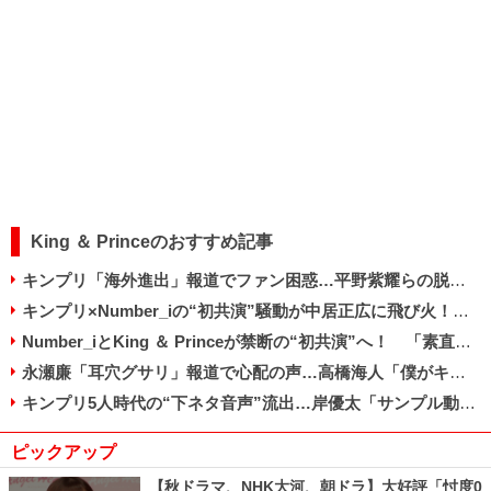
King ＆ Princeのおすすめ記事
キンプリ「海外進出」報道でファン困惑…平野紫耀らの脱退経緯ひっくり返る？
キンプリ×Number_iの“初共演”騒動が中居正広に飛び火！ 放送前から苦言続出のワケ
Number_iとKing ＆ Princeが禁断の“初共演”へ！ 「素直に嬉しい」「複雑」とファン賛否
永瀬廉「耳穴グサリ」報道で心配の声…高橋海人「僕がキンプリ守る」宣言で見えた成長
キンプリ5人時代の“下ネタ音声”流出…岸優太「サンプル動画で十分」で好感度上昇!?
ピックアップ
【秋ドラマ、NHK大河、朝ドラ】大好評「忖度0