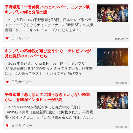
平野紫耀「一番仲良いのはメンバー」にファン涙…
キンプリの絆と分裂の謎
King & Princeの平野紫耀が18日、日本テレビ系バラ
エティー『ぐるぐるナインティナイン2時間SP』の人気
企画「グルメチキンレース ゴチになります！」...
日刊サイゾー
2023.05.20
キンプリの不仲説が飛び交う中で… テレビマンが
見た笑顔のメンバーたち
2023年を迎え、King & Prince（以下：キンプリ）
の“魔法が解ける”時間が刻々と迫ってきている。昨年末
には「5人揃ってラスト」という文言が飛び交う...
日刊サイゾー
2023.01.08
平野紫耀「悪くないのに謝らなきゃいけない瞬間
が…」意味深インタビューが話題
King & Princeが表紙を飾った発売中の「月刊
TVnavi」4月号（産経新聞出版）に掲載された、平野紫
耀へのインタビューが「かなり踏み込んだ内容」だと...
日刊サイゾー
2023.03.02