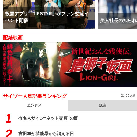
投票アプリ「TIPSTAR」がファン交流イ
ベント開催
美人社長の知られ
配給映画
サイゾー人気記事ランキング
21:20更新
エンタメ
総合
有名人サイン“ネット売買”の闇
吉田羊が芸能界から消える日