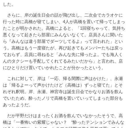
した。
さらに、岸の誕生日会の話が飛び出し、二次会でカラオケに
行った時に高橋が寝てしまい、4人が高橋を置いて帰ってしまっ
たことが明かされた。高橋によると、「1回寝ちゃって、気持ち
悪くなって起きたら部屋にみんないなくて。店員さんに聞いた
ら『みんなは違う部屋でダーツしてるよ』って言われた」とい
う。高橋はもう一度寝たが、再び起きてもメンバーたちは戻っ
ておらず、店員に尋ねると「みんな先に帰ったよ。でも海人く
んのタクシーも手配してくれてるみたいだから」と言われ、店
にひとりだけ置いていかれたことが分かったという。
これに対して、岸は「一応、帰る間際に声はかけた」、永瀬
は「帰るよーって声かけたけど（高橋は）ずっと寝てた」とそ
れぞれ釈明。岸、永瀬、神宮寺は誕生日会でかなりお酒を飲ん
でいたため、酔ったノリで高橋を置いていってしまった部分も
あったようだ。
だが平野だけはまったくお酒を飲んでいなかったそうで、高
橋は「一番怖いの紫耀じゃない？ “酔ったテンションでみんな