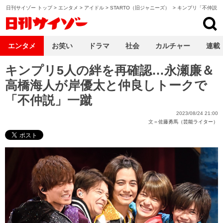
日刊サイゾー トップ
>
エンタメ
>
アイドル
>
STARTO（旧ジャニーズ）
>
キンプリ「不仲説」
日刊サイゾー
エンタメ
お笑い
ドラマ
社会
カルチャー
連載
キンプリ5人の絆を再確認…永瀬廉＆
高橋海人が岸優太と仲良しトークで
「不仲説」一蹴
2023/08/24 21:00
文＝
佐藤勇馬（芸能ライター）