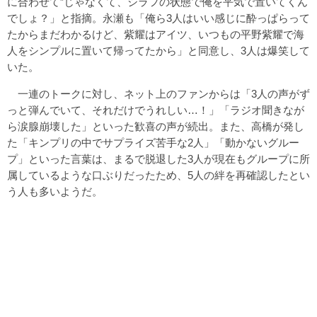
に合わせて”じゃなくて、シラフの状態で俺を平気で置いてくん
でしょ？」と指摘。永瀬も「俺ら3人はいい感じに酔っぱらって
たからまだわかるけど、紫耀はアイツ、いつもの平野紫耀で海
人をシンプルに置いて帰ってたから」と同意し、3人は爆笑して
いた。
一連のトークに対し、ネット上のファンからは「3人の声がず
っと弾んでいて、それだけでうれしい…！」「ラジオ聞きなが
ら涙腺崩壊した」といった歓喜の声が続出。また、高橋が発し
た「キンプリの中でサプライズ苦手な2人」「動かないグルー
プ」といった言葉は、まるで脱退した3人が現在もグループに所
属しているような口ぶりだったため、5人の絆を再確認したとい
う人も多いようだ。