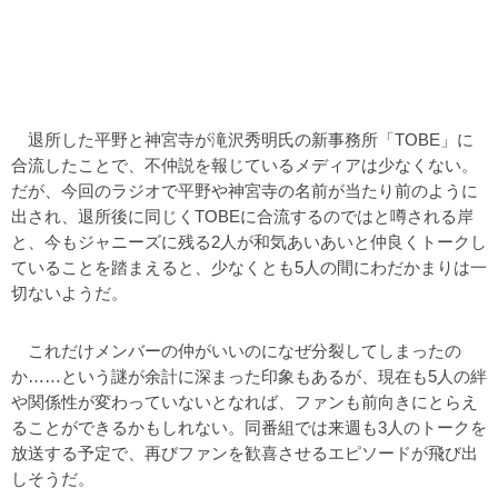
退所した平野と神宮寺が滝沢秀明氏の新事務所「TOBE」に
合流したことで、不仲説を報じているメディアは少なくない。
だが、今回のラジオで平野や神宮寺の名前が当たり前のように
出され、退所後に同じくTOBEに合流するのではと噂される岸
と、今もジャニーズに残る2人が和気あいあいと仲良くトークし
ていることを踏まえると、少なくとも5人の間にわだかまりは一
切ないようだ。
これだけメンバーの仲がいいのになぜ分裂してしまったの
か……という謎が余計に深まった印象もあるが、現在も5人の絆
や関係性が変わっていないとなれば、ファンも前向きにとらえ
ることができるかもしれない。同番組では来週も3人のトークを
放送する予定で、再びファンを歓喜させるエピソードが飛び出
しそうだ。