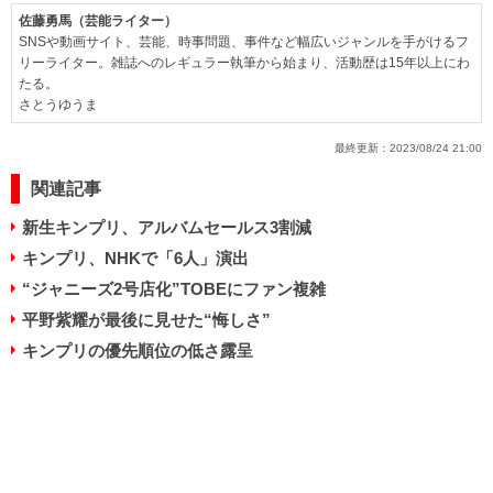
佐藤勇馬（芸能ライター）
SNSや動画サイト、芸能、時事問題、事件など幅広いジャンルを手がけるフ
リーライター。雑誌へのレギュラー執筆から始まり、活動歴は15年以上にわ
たる。
さとうゆうま
最終更新：
2023/08/24 21:00
関連記事
新生キンプリ、アルバムセールス3割減
キンプリ、NHKで「6人」演出
“ジャニーズ2号店化”TOBEにファン複雑
平野紫耀が最後に見せた“悔しさ”
キンプリの優先順位の低さ露呈