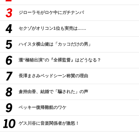
ジローラモがロケ中にガチナンパ
セクゾがオリコン1位も実売は……
ハイスタ横山健は「カッコだけの男」
瀧“極秘出演”の『全裸監督』はどうなる？
長澤まさみベッドシーン称賛の理由
倉持由香、結婚で「騙された」の声
ベッキー復帰難航のワケ
ゲス川谷に音楽関係者が激怒！