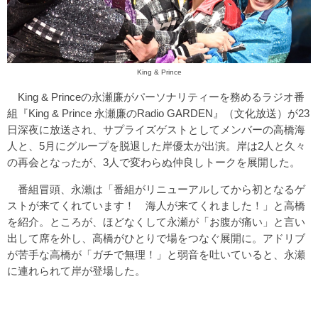
King & Prince
King & Princeの永瀬廉がパーソナリティーを務めるラジオ番
組『King & Prince 永瀬廉のRadio GARDEN』（文化放送）が23
日深夜に放送され、サプライズゲストとしてメンバーの高橋海
人と、5月にグループを脱退した岸優太が出演。岸は2人と久々
の再会となったが、3人で変わらぬ仲良しトークを展開した。
番組冒頭、永瀬は「番組がリニューアルしてから初となるゲ
ストが来てくれています！ 海人が来てくれました！」と高橋
を紹介。ところが、ほどなくして永瀬が「お腹が痛い」と言い
出して席を外し、高橋がひとりで場をつなぐ展開に。アドリブ
が苦手な高橋が「ガチで無理！」と弱音を吐いていると、永瀬
に連れられて岸が登場した。