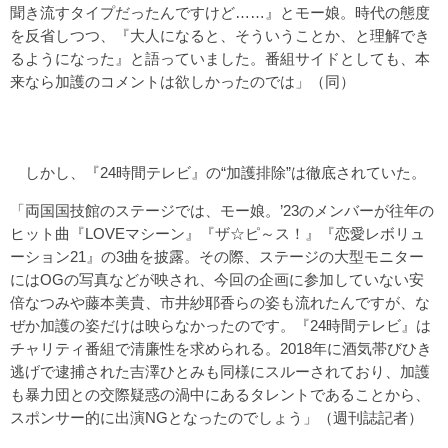
聞き流すタイプだったんですけど……』とモー娘。時代の態度
を反省しつつ、『大人になると、そういうことか、と理解でき
るようになった』と語っていました。番組サイドとしても、本
来なら加護のコメントは欲しかったのでは」（同）
しかし、『24時間テレビ』の“加護排除”は徹底されていた。
「両国国技館のステージでは、モー娘。’23のメンバーが往年の
ヒット曲『LOVEマシーン』『ザ☆ピ～ス！』『恋愛レボリュ
ーション21』の3曲を披露。その際、ステージの大型モニター
にはOGの写真などが映され、今回の企画に参加していない安
倍なつみや藤本美貴、市井紗耶香らの姿も流れたんですが、な
ぜか加護の姿だけは映らなかったのです。『24時間テレビ』は
チャリティ番組で清廉性を求められる。2018年に酒気帯びひき
逃げで逮捕された吉澤ひとみも同様にスルーされており、加護
も暴力団との交際疑惑の渦中にあるタレントであることから、
スポンサー的に出演NGとなったのでしょう」（週刊誌記者）