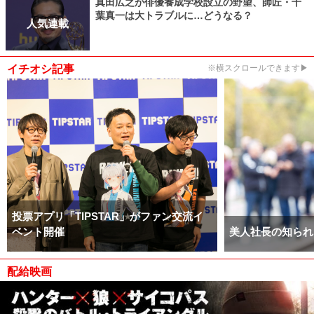
真田広之が俳優養成学校設立の野望、師匠・千
葉真一は大トラブルに…どうなる？
人気連載
イチオシ記事
※横スクロールできます▶
投票アプリ「TIPSTAR」がファン交流イ
ベント開催
美人社長の知られ
配給映画