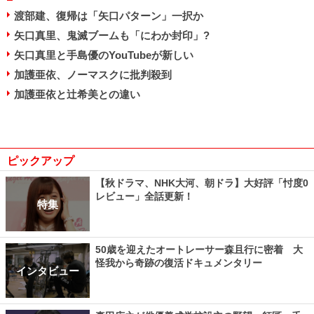
渡部建、復帰は「矢口パターン」一択か
矢口真里、鬼滅ブームも「にわか封印」?
矢口真里と手島優のYouTubeが新しい
加護亜依、ノーマスクに批判殺到
加護亜依と辻希美との違い
ピックアップ
【秋ドラマ、NHK大河、朝ドラ】大好評「忖度0
レビュー」全話更新！
特集
50歳を迎えたオートレーサー森且行に密着 大
怪我から奇跡の復活ドキュメンタリー
インタビュー