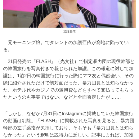
加護亜依
元モーニング娘。でタレントの加護亜依が窮地に陥ってい
る。
21日発売の「FLASH」（光文社）で指定暴力団の現役幹部と
の韓国旅行を写真付きで報じられた加護。この報道に対して加
護は、1泊2日の韓国旅行に行った際にママ友と偶然会い、その
際に紹介されただけで初対面だった、暴力団員とは知らなかっ
た、ホテル代やカジノでの遊興費などをすべて支払ってもらっ
たというのも事実ではない、などと全面否定したが……。
「しかし、なぜか7月31日にInstagramに掲載していた韓国旅行
の動画は削除。『FLASH』に掲載された写真を見ると、暴力団
幹部の左手薬指が欠損しており、そもそも『暴力団員とは知ら
なかった』という釈明は説得力に乏しい。記事によれば、加護