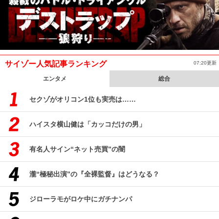
サイゾー人気記事ランキング
07:20更新
エンタメ
総合
セクゾがオリコン1位も実売は……
ハイスタ横山健は「カッコだけの男」
有名人サイン“ネット売買”の闇
瀧“極秘出演”の『全裸監督』はどうなる？
ジローラモがロケ中にガチナンパ