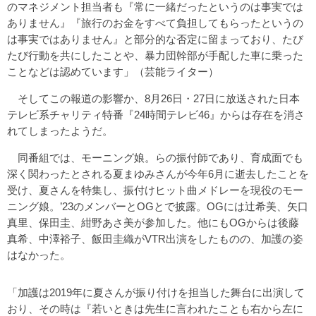
のマネジメント担当者も『常に一緒だったというのは事実では
ありません』『旅行のお金をすべて負担してもらったというの
は事実ではありません』と部分的な否定に留まっており、たび
たび行動を共にしたことや、暴力団幹部が手配した車に乗った
ことなどは認めています」（芸能ライター）
そしてこの報道の影響か、8月26日・27日に放送された日本
テレビ系チャリティ特番『24時間テレビ46』からは存在を消さ
れてしまったようだ。
同番組では、モーニング娘。らの振付師であり、育成面でも
深く関わったとされる夏まゆみさんが今年6月に逝去したことを
受け、夏さんを特集し、振付けヒット曲メドレーを現役のモー
ニング娘。’23のメンバーとOGとで披露。OGには辻希美、矢口
真里、保田圭、紺野あさ美が参加した。他にもOGからは後藤
真希、中澤裕子、飯田圭織がVTR出演をしたものの、加護の姿
はなかった。
「加護は2019年に夏さんが振り付けを担当した舞台に出演して
おり、その時は『若いときは先生に言われたことも右から左に