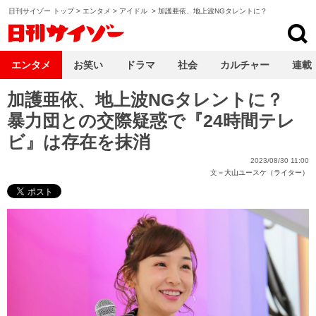
日刊サイゾー トップ
>
エンタメ
>
アイドル
>
加護亜依、地上波NGタレントに？
日刊サイゾー
エンタメ
お笑い
ドラマ
社会
カルチャー
連載
加護亜依、地上波NGタレントに？
暴力団との交際疑惑で『24時間テレ
ビ』は存在を抹消
2023/08/30 11:00
文＝
大山ユースケ（ライター）