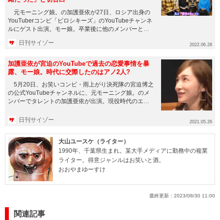
元モーニング娘。の加護亜依が27日、ロシア出身の
YouTuberコンビ「ピロシキーズ」のYouTubeチャンネ
ルにゲスト出演。モー娘。卒業後に他のメンバーと
「彼氏がか...
日刊サイゾー
2022.06.28
加護亜依が宮迫のYouTubeで過去の恋愛事情を暴
露、モー娘。時代に交際したのはアノ2人?
5月20日、お笑いコンビ・雨上がり決死隊の宮迫博之
の公式YouTubeチャンネルに、元モーニング娘。のメ
ンバーでタレントの加護亜依が出演。現役時代のエピ
ソードを暴露し...
日刊サイゾー
2021.05.26
大山ユースケ（ライター）
1990年、千葉県生まれ。某大手メディアに勤務中の複業
ライター。得意ジャンルはお笑いと酒。
おおやまゆーすけ
最終更新：
2023/08/30 11:00
関連記事