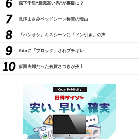
森下千里“意識高い系”が裏目に？
長澤まさみベッドシーン称賛の理由
『ハンオシ』キスシーンに「ドン引き」の声
Adoに「ブロック」されブチギレ
仮面夫婦だった有賀さつきが炎上