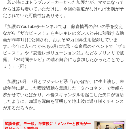
若い時にはトラブルメーカーだった加護だが、ママになって
からは落ち着いていただけに、今回の報道がなければ出演が予
定されていた可能性はありそう。
「加護のYouTubeチャンネルでは、藤森慎吾の合いの手を交え
ながら『ザ☆ピ～ス！』をキレキレのダンスと共に熱唱する動
画が昨年1月に公開され、およそ53万回再生を記録していま
す。今年に入ってからも6月に地元・奈良県のイベントで『ザ☆
ピ～ス！』や『恋愛レボリューション21』などをノリノリで披
露。『24時間テレビ』の晴れ舞台にも参加したかったことでし
ょう」（同）
加護は6月、7月とフジテレビ系『ぽかぽか』に生出演し、未
成年時に起こした喫煙騒動を意識した「タバコネタ」で番組を
沸かせていたばかり。不倫スキャンダルを起こした矢口が復活
したように、加護も潔白を証明して地上波に返り咲くチャンス
が来るだろうか。
加護亜依、モー娘。卒業後に「メンバーと彼氏が一
緒だった」と初告白