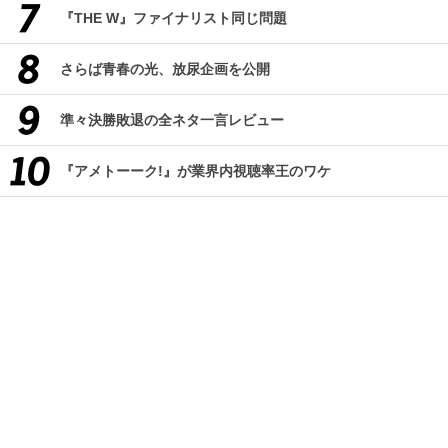
『THE W』ファイナリスト同じ問題
さらば青春の光、放尿企画を公開
準々決勝敗退の全ネタ一言レビュー
『アメトーーク!』が業界内視聴率王のワケ