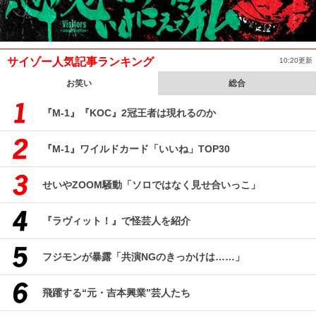
サイゾー人気記事ランキング
10:20更新
お笑い
総合
『M-1』『KOC』2冠王者は現れるのか
『M-1』ワイルドカード「いいね」TOP30
せいやZOOM騒動「ソロではなく見せ合いっこ」
『ラヴィット！』で怪芸人を紹介
フジモンが暴露「共演NGのきっかけは……」
飛躍する“元・吉本興業”芸人たち