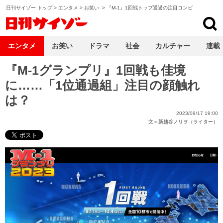
日刊サイゾー トップ
>
エンタメ
>
お笑い
>
『M-1』1回戦トップ通過の注目コンビ
日刊サイゾー
エンタメ
お笑い
ドラマ
社会
カルチャー
連載
『M-1グランプリ』1回戦も佳境
に……「1位通過組」注目の顔触れ
は？
2023/09/17 19:00
文＝
新越谷ノリヲ（ライター）