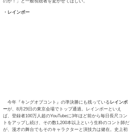
のか！」と一般視聴者を驚かせてほしい。
・レインボー
今年『キングオブコント』の準決勝にも残っている
レインボ
ー
が、8月29日の東京会場でトップ通過。レインボーといえ
ば、登録者100万人超のYouTubeに3年ほど前から毎日長尺コン
トをアップし続け、その数1,200本以上という生粋のコント師だ
が、漫才の舞台でもそのキャラクターと演技力は健在。史上初