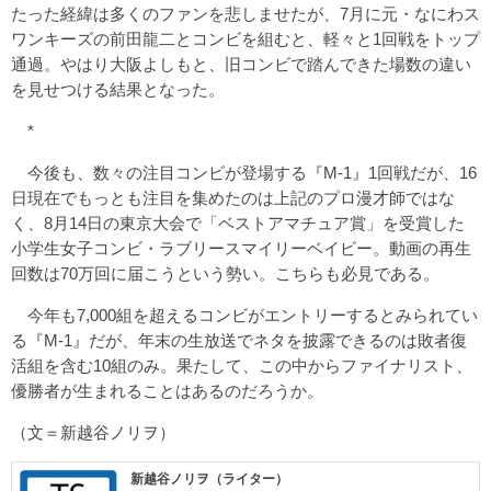
たった経緯は多くのファンを悲しませたが、7月に元・なにわス
ワンキーズの前田龍二とコンビを組むと、軽々と1回戦をトップ
通過。やはり大阪よしもと、旧コンビで踏んできた場数の違い
を見せつける結果となった。
*
今後も、数々の注目コンビが登場する『M-1』1回戦だが、16
日現在でもっとも注目を集めたのは上記のプロ漫才師ではな
く、8月14日の東京大会で「ベストアマチュア賞」を受賞した
小学生女子コンビ・ラブリースマイリーベイビー。動画の再生
回数は70万回に届こうという勢い。こちらも必見である。
今年も7,000組を超えるコンビがエントリーするとみられてい
る『M-1』だが、年末の生放送でネタを披露できるのは敗者復
活組を含む10組のみ。果たして、この中からファイナリスト、
優勝者が生まれることはあるのだろうか。
（文＝新越谷ノリヲ）
新越谷ノリヲ（ライター）