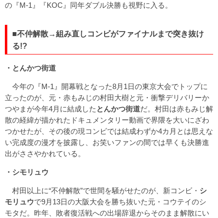
の『M-1』『KOC』同年ダブル決勝も視野に入る。
■不仲解散→組み直しコンビがファイナルまで突き抜け
る!?
・とんかつ街道
今年の『M-1』開幕戦となった8月1日の東京大会でトップに
立ったのが、元・赤もみじの村田大樹と元・衝撃デリバリーか
つやまが今年4月に結成した
とんかつ街道
だ。村田は赤もみじ解
散の経緯が描かれたドキュメンタリー動画で界隈を大いにざわ
つかせたが、その後の現コンビでは結成わずか4カ月とは思えな
い完成度の漫才を披露し、お笑いファンの間では早くも決勝進
出がささやかれている。
・シモリュウ
村田以上に“不仲解散”で世間を騒がせたのが、新コンビ・
シ
モリュウ
で9月13日の大阪大会を勝ち抜いた元・コウテイのシ
モタだ。昨年、敗者復活戦への出場辞退からそのまま解散にい