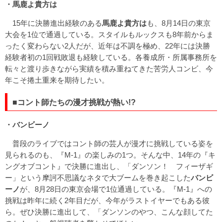
・馬鹿よ貴方は
15年に決勝進出経験のある
馬鹿よ貴方は
も、8月14日の東京
大会を1位で通過している。スタイルもルックスも8年前からま
ったく変わらない2人だが、近年は不調を極め、22年には決勝
経験者初の1回戦敗退も経験している。各養成所・所属事務所を
転々と渡り歩きながら実績を積み重ねてきた苦労人コンビ、今
年こそ捲土重来を期待したい。
■コント師たちの漫才挑戦が熱い!?
・バンビーノ
普段のライブではコント師の芸人が漫才に挑戦している姿を
見られるのも、『M-1』の楽しみの1つ。そんな中、14年の『キ
ングオブコント』で決勝に進出し、「ダンソン！ フィーザギ
ー」という摩訶不思議なネタで大ブームを巻き起こした
バンビ
ーノ
が、8月28日の東京会場で1位通過している。『M-1』への
挑戦は昨年に続く2年目だが、今年がラストイヤーでもある彼
ら。ぜひ決勝に進出して、「ダンソンのやつ、こんな顔してた