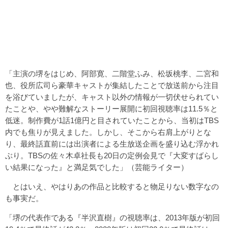
「主演の堺をはじめ、阿部寛、二階堂ふみ、松坂桃李、二宮和
也、役所広司ら豪華キャストが集結したことで放送前から注目
を浴びていましたが、キャスト以外の情報が一切伏せられてい
たことや、やや難解なストーリー展開に初回視聴率は11.5％と
低迷。制作費が1話1億円と目されていたことから、当初はTBS
内でも焦りが見えました。しかし、そこから右肩上がりとな
り、最終話直前には出演者による生放送企画を盛り込む浮かれ
ぶり。TBSの佐々木卓社長も20日の定例会見で『大変すばらし
い結果になった』と満足気でした」（芸能ライター）
とはいえ、やはりあの作品と比較すると物足りない数字なの
も事実だ。
「堺の代表作である『半沢直樹』の視聴率は、2013年版が初回