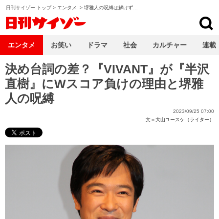
日刊サイゾー トップ
>
エンタメ
>
堺雅人の呪縛は解けず…
日刊サイゾー
エンタメ
お笑い
ドラマ
社会
カルチャー
連載
決め台詞の差？『VIVANT』が『半沢
直樹』にWスコア負けの理由と堺雅
人の呪縛
2023/09/25 07:00
文＝
大山ユースケ（ライター）