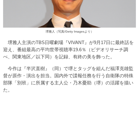
堺雅人（写真/Getty Imagesより）
堺雅人主演のTBS日曜劇場『VIVANT』が9月17日に最終話を
迎え、番組最高の平均世帯視聴率19.6％（ビデオリサーチ調
べ、関東地区／以下同）を記録、有終の美を飾った。
今作は『半沢直樹』（同）で堺とタッグを組んだ福澤克雄監
督が原作・演出を担当。国内外で諜報任務を行う自衛隊の特殊
部隊「別班」に所属する主人公・乃木憂助（堺）の活躍を描い
た。