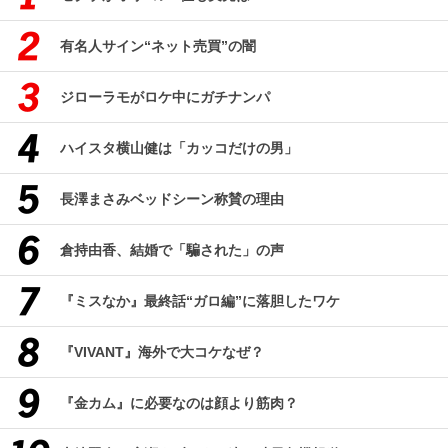
有名人サイン“ネット売買”の闇
ジローラモがロケ中にガチナンパ
ハイスタ横山健は「カッコだけの男」
長澤まさみベッドシーン称賛の理由
倉持由香、結婚で「騙された」の声
『ミスなか』最終話“ガロ編”に落胆したワケ
『VIVANT』海外で大コケなぜ？
『金カム』に必要なのは顔より筋肉？