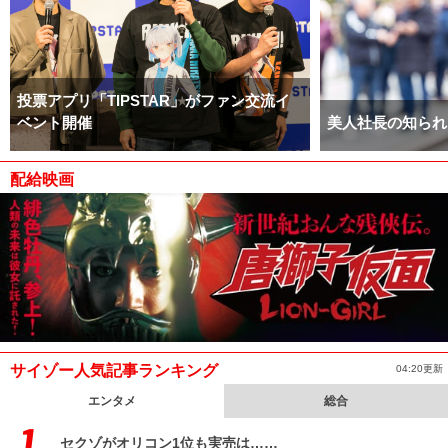
投票アプリ「TIPSTAR」がファン交流イ
ベント開催
美人社長の知られ
配給映画
サイゾー人気記事ランキング
04:20更新
エンタメ
総合
セクゾがオリコン1位も実売は……