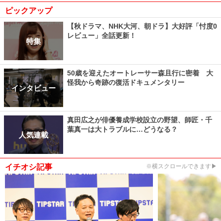
ピックアップ
【秋ドラマ、NHK大河、朝ドラ】大好評「忖度0
レビュー」全話更新！
特集
50歳を迎えたオートレーサー森且行に密着 大
怪我から奇跡の復活ドキュメンタリー
インタビュー
真田広之が俳優養成学校設立の野望、師匠・千
葉真一は大トラブルに…どうなる？
人気連載
イチオシ記事
※横スクロールできます▶