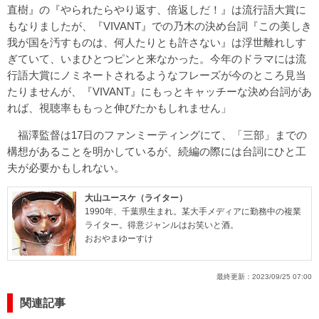
直樹』の『やられたらやり返す、倍返しだ！』は流行語大賞に
もなりましたが、『VIVANT』での乃木の決め台詞『この美しき
我が国を汚すものは、何人たりとも許さない』は浮世離れしす
ぎていて、いまひとつピンと来なかった。今年のドラマには流
行語大賞にノミネートされるようなフレーズが今のところ見当
たりませんが、『VIVANT』にもっとキャッチーな決め台詞があ
れば、視聴率ももっと伸びたかもしれません」
福澤監督は17日のファンミーティングにて、「三部」までの
構想があることを明かしているが、続編の際には台詞にひと工
夫が必要かもしれない。
大山ユースケ（ライター）
1990年、千葉県生まれ。某大手メディアに勤務中の複業
ライター。得意ジャンルはお笑いと酒。
おおやまゆーすけ
最終更新：
2023/09/25 07:00
関連記事