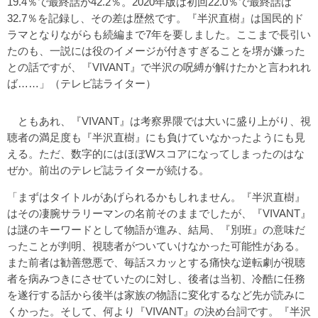
19.4％で最終話が42.2％。2020年版は初回22.0％で最終話は
32.7％を記録し、その差は歴然です。『半沢直樹』は国民的ド
ラマとなりながらも続編まで7年を要しました。ここまで長引い
たのも、一説には役のイメージが付きすぎることを堺が嫌った
との話ですが、『VIVANT』で半沢の呪縛が解けたかと言われれ
ば……」（テレビ誌ライター）
ともあれ、『VIVANT』は考察界隈では大いに盛り上がり、視
聴者の満足度も『半沢直樹』にも負けていなかったようにも見
える。ただ、数字的にはほぼWスコアになってしまったのはな
ぜか。前出のテレビ誌ライターが続ける。
「まずはタイトルがあげられるかもしれません。『半沢直樹』
はその凄腕サラリーマンの名前そのままでしたが、『VIVANT』
は謎のキーワードとして物語が進み、結局、『別班』の意味だ
ったことが判明、視聴者がついていけなかった可能性がある。
また前者は勧善懲悪で、毎話スカッとする痛快な逆転劇が視聴
者を病みつきにさせていたのに対し、後者は当初、冷酷に任務
を遂行する話から後半は家族の物語に変化するなど先が読みに
くかった。そして、何より『VIVANT』の決め台詞です。『半沢