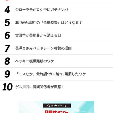
ジローラモがロケ中にガチナンパ
瀧“極秘出演”の『全裸監督』はどうなる？
吉田羊が芸能界から消える日
長澤まさみベッドシーン称賛の理由
ベッキー復帰難航のワケ
『ミスなか』最終話“ガロ編”に落胆したワケ
ゲス川谷に音楽関係者が激怒！