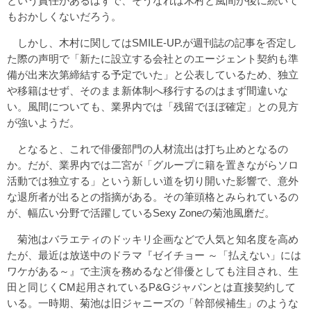
という責任があるはずで、そうなれば木村と風間が後に続いて
もおかしくないだろう。
しかし、木村に関してはSMILE-UP.が週刊誌の記事を否定し
た際の声明で「新たに設立する会社とのエージェント契約も準
備が出来次第締結する予定でいた」と公表しているため、独立
や移籍はせず、そのまま新体制へ移行するのはまず間違いな
い。風間についても、業界内では「残留でほぼ確定」との見方
が強いようだ。
となると、これで俳優部門の人材流出は打ち止めとなるの
か。だが、業界内では二宮が「グループに籍を置きながらソロ
活動では独立する」という新しい道を切り開いた影響で、意外
な退所者が出るとの指摘がある。その筆頭格とみられているの
が、幅広い分野で活躍しているSexy Zoneの菊池風磨だ。
菊池はバラエティのドッキリ企画などで人気と知名度を高め
たが、最近は放送中のドラマ『ゼイチョー ～「払えない」には
ワケがある～』で主演を務めるなど俳優としても注目され、生
田と同じくCM起用されているP&Gジャパンとは直接契約して
いる。一時期、菊池は旧ジャニーズの「幹部候補生」のような