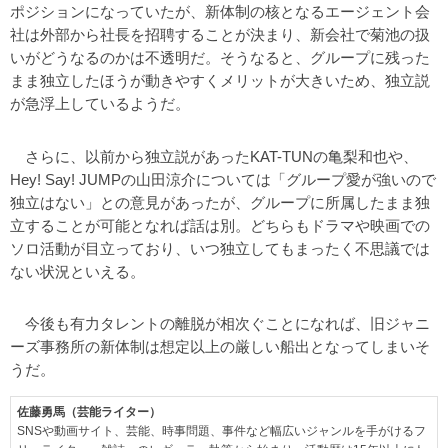
ポジションになっていたが、新体制の核となるエージェント会
社は外部から社長を招聘することが決まり、新会社で菊池の扱
いがどうなるのかは不透明だ。そうなると、グループに残った
まま独立したほうが動きやすくメリットが大きいため、独立説
が急浮上しているようだ。
さらに、以前から独立説があったKAT-TUNの亀梨和也や、
Hey! Say! JUMPの山田涼介については「グループ愛が強いので
独立はない」との意見があったが、グループに所属したまま独
立することが可能となれば話は別。どちらもドラマや映画での
ソロ活動が目立っており、いつ独立してもまったく不思議では
ない状況といえる。
今後も有力タレントの離脱が相次ぐことになれば、旧ジャニ
ーズ事務所の新体制は想定以上の厳しい船出となってしまいそ
うだ。
佐藤勇馬（芸能ライター）
SNSや動画サイト、芸能、時事問題、事件など幅広いジャンルを手がけるフ