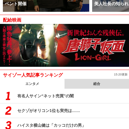
ベント開催
美人社長の知られ
配給映画
サイゾー人気記事ランキング
15:20更新
エンタメ
総合
有名人サイン“ネット売買”の闇
セクゾがオリコン1位も実売は……
ハイスタ横山健は「カッコだけの男」