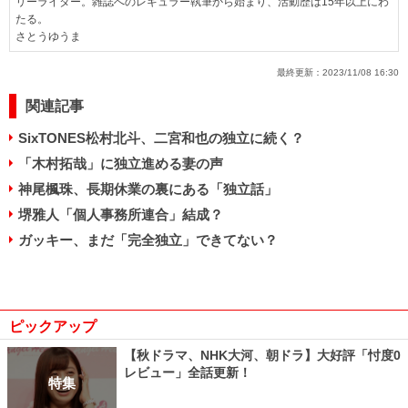
リーライター。雑誌へのレギュラー執筆から始まり、活動歴は15年以上にわ
たる。
さとうゆうま
最終更新：
2023/11/08 16:30
関連記事
SixTONES松村北斗、二宮和也の独立に続く？
「木村拓哉」に独立進める妻の声
神尾楓珠、長期休業の裏にある「独立話」
堺雅人「個人事務所連合」結成？
ガッキー、まだ「完全独立」できてない？
ピックアップ
【秋ドラマ、NHK大河、朝ドラ】大好評「忖度0
レビュー」全話更新！
特集