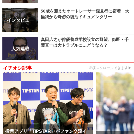
50歳を迎えたオートレーサー森且行に密着 大
怪我から奇跡の復活ドキュメンタリー
インタビュー
真田広之が俳優養成学校設立の野望、師匠・千
葉真一は大トラブルに…どうなる？
人気連載
イチオシ記事
※横スクロールできます▶
投票アプリ「TIPSTAR」がファン交流イ