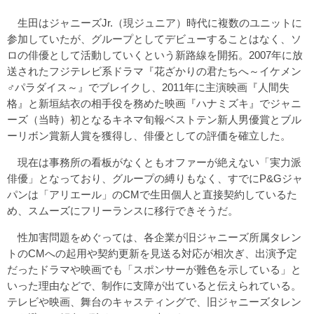
生田はジャニーズJr.（現ジュニア）時代に複数のユニットに
参加していたが、グループとしてデビューすることはなく、ソ
ロの俳優として活動していくという新路線を開拓。2007年に放
送されたフジテレビ系ドラマ『花ざかりの君たちへ～イケメン
♂パラダイス～』でブレイクし、2011年に主演映画『人間失
格』と新垣結衣の相手役を務めた映画『ハナミズキ』でジャニ
ーズ（当時）初となるキネマ旬報ベストテン新人男優賞とブル
ーリボン賞新人賞を獲得し、俳優としての評価を確立した。
現在は事務所の看板がなくともオファーが絶えない「実力派
俳優」となっており、グループの縛りもなく、すでにP&Gジャ
パンは「アリエール」のCMで生田個人と直接契約しているた
め、スムーズにフリーランスに移行できそうだ。
性加害問題をめぐっては、各企業が旧ジャニーズ所属タレン
トのCMへの起用や契約更新を見送る対応が相次ぎ、出演予定
だったドラマや映画でも「スポンサーが難色を示している」と
いった理由などで、制作に支障が出ていると伝えられている。
テレビや映画、舞台のキャスティングで、旧ジャニーズタレン