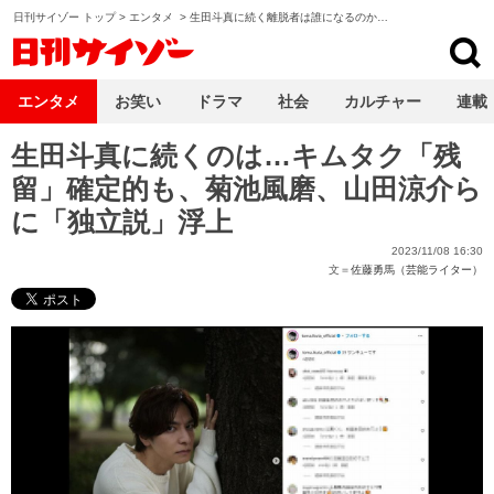
日刊サイゾー トップ
>
エンタメ
>
生田斗真に続く離脱者は誰になるのか…
日刊サイゾー
エンタメ
お笑い
ドラマ
社会
カルチャー
連載
生田斗真に続くのは…キムタク「残
留」確定的も、菊池風磨、山田涼介ら
に「独立説」浮上
2023/11/08 16:30
文＝
佐藤勇馬（芸能ライター）