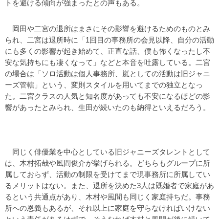
トを避ける傾向が強まったとの声もある。
岡田や二宮の退所はまさにその影響を避けるためのものとみ
られ、二宮は退所時に「1回目の事務所の会見以降、自分の活動
にも多くの影響が起き始めて、正直な話、僕も怖くなったし不
安な気持ちにも凄くなって」などと本音を吐露している。二宮
の場合は「ソロ活動は個人事務所、嵐としての活動は旧ジャニ
ーズ管轄」という、変則スタイルを用いてまでの独立となっ
た。二宮クラスの人気と知名度があっても不安になるほどの影
響があったとみられ、生田が続いたのも納得といえるだろう。
同じく俳優業を中心としている旧ジャニーズタレントとして
は、木村拓哉や風間俊介が挙げられる。どちらもグループに所
属しておらず、活動の制限を受けてまで現事務所に所属してい
るメリットはない。また、退所を決めた3人は既婚者で家庭があ
るという共通点があり、木村や風間も同じく家庭持ちだ。事務
所への恩義もあるが、それ以上に家庭を守らなければいけない