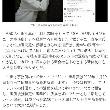
生田斗真Instagram
（@toma.ikuta_official）
俳優の生田斗真が、11月20日をもって「SMILE-UP.（旧ジャ
ニーズ事務所）」を退所すると発表した。故ジャニー喜多川氏
による性加害問題の影響とみられる退所は、元V6の岡田准一
（11月いっぱいで退所）、嵐の二宮和也（すでに退所）に続く
3人目となる。今後も俳優業中心のタレントの退所が相次ぐ可能
性があり、今月中に設立される新会社を中心とする新体制にも
大きな影響がありそうだ。
生田は事務所の公式サイトで「私、生田斗真は2023年11月20
日をもって所属事務所を退所致します」「今後は独立し、フリ
ーランスの俳優としての活動を続けて参ります」などと報告
し、退所後は特定の事務所に所属せずにフリーとして活動して
いくと発表。11歳だった1996年から所属していた事務所を離れ
るという大きな決断をした。