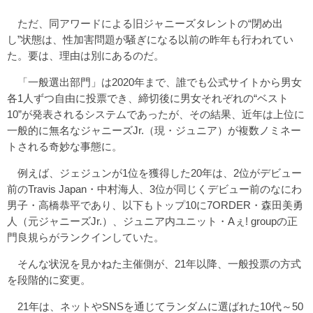
ただ、同アワードによる旧ジャニーズタレントの“閉め出
し”状態は、性加害問題が騒ぎになる以前の昨年も行われてい
た。要は、理由は別にあるのだ。
「一般選出部門」は2020年まで、誰でも公式サイトから男女
各1人ずつ自由に投票でき、締切後に男女それぞれの“ベスト
10”が発表されるシステムであったが、その結果、近年は上位に
一般的に無名なジャニーズJr.（現・ジュニア）が複数ノミネー
トされる奇妙な事態に。
例えば、ジェジュンが1位を獲得した20年は、2位がデビュー
前のTravis Japan・中村海人、3位が同じくデビュー前のなにわ
男子・高橋恭平であり、以下もトップ10に7ORDER・森田美勇
人（元ジャニーズJr.）、ジュニア内ユニット・Aぇ! groupの正
門良規らがランクインしていた。
そんな状況を見かねた主催側が、21年以降、一般投票の方式
を段階的に変更。
21年は、ネットやSNSを通じてランダムに選ばれた10代～50