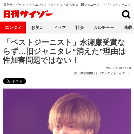
日刊サイゾー トップ
>
エンタメ
>
アイドル
>
STARTO（旧ジャニーズ）
>
「ベストジーニスト
日刊サイゾー
エンタメ
お笑い
ドラマ
社会
カルチャー
連載
「ベストジーニスト」永瀬廉受賞な
らず…旧ジャニタレ“消えた”理由は
性加害問題ではない！
2023/11/10 14:00
文＝
仲宗根由紀子（エンタメ系ライター）