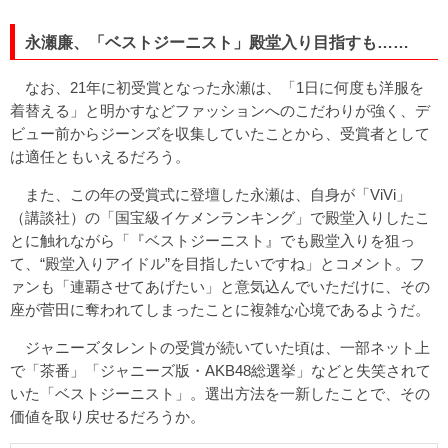
永瀬廉、「ベストジーニスト」殿堂入り目指すも……
なお、21年に初受賞となった永瀬は、「1日に何度も洋服を
着替える」と明かすなどファッションへのこだわりが強く、デ
ビュー前からジーンズを収集していたことから、受賞者として
は適任ともいえるだろう。
また、この年の受賞式に登壇した永瀬は、自身が「ViVi」
（講談社）の「国宝級イケメンランキング」で殿堂入りしたこ
とに触れながら「『ベストジーニスト』でも殿堂入りを狙っ
て、“殿堂入りアイドル”を目指したいですね」とコメント。フ
ァンも「連覇させてあげたい」と意気込んでいただけに、その
座が菅田に奪われてしまったことに複雑な心境であるようだ。
ジャニーズタレントの受賞が続いていた頃は、一部ネット上
で「茶番」「ジャニーズ版・AKB48総選挙」などと失笑されて
いた「ベストジーニスト」。選出方法を一新したことで、その
価値を取り戻せるだろうか。