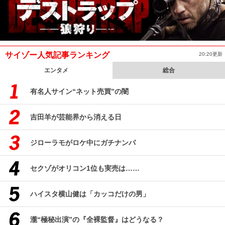
サイゾー人気記事ランキング
20:20更新
エンタメ
総合
有名人サイン“ネット売買”の闇
吉田羊が芸能界から消える日
ジローラモがロケ中にガチナンパ
セクゾがオリコン1位も実売は……
ハイスタ横山健は「カッコだけの男」
瀧“極秘出演”の『全裸監督』はどうなる？