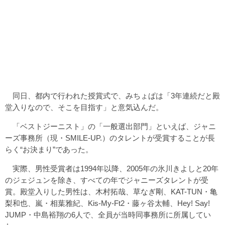
同日、都内で行われた授賞式で、みちょぱは「3年連続だと殿
堂入りなので、そこを目指す」と意気込んだ。
「ベストジーニスト」の「一般選出部門」といえば、ジャニ
ーズ事務所（現・SMILE-UP.）のタレントが受賞することが長
らく“お決まり”であった。
実際、男性受賞者は1994年以降、2005年の氷川きよしと20年
のジェジュンを除き、すべての年でジャニーズタレントが受
賞。殿堂入りした男性は、木村拓哉、草なぎ剛、KAT-TUN・亀
梨和也、嵐・相葉雅紀、Kis-My-Ft2・藤ヶ谷太輔、Hey! Say!
JUMP・中島裕翔の6人で、全員が当時同事務所に所属してい