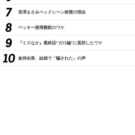
長澤まさみベッドシーン称賛の理由
ベッキー復帰難航のワケ
『ミスなか』最終話“ガロ編”に落胆したワケ
倉持由香、結婚で「騙された」の声