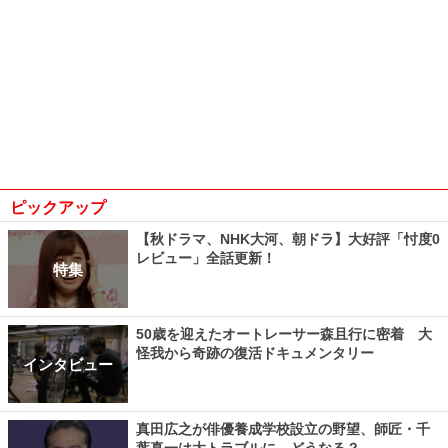
ピックアップ
【秋ドラマ、NHK大河、朝ドラ】大好評「忖度0
レビュー」全話更新！
特集
50歳を迎えたオートレーサー森且行に密着 大
怪我から奇跡の復活ドキュメンタリー
インタビュー
真田広之が俳優養成学校設立の野望、師匠・千