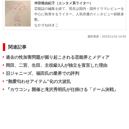
仲宗根由紀子（エンタメ系ライター）
芸能誌の編集を経て、現在は国内・国外ドラマレビューを
中心に執筆するライター。人気俳優のインタビュー経験多
数。
なかそねゆきこ
最終更新：
2023/11/10 14:00
関連記事
過去の性加害問題が掘り起こされる芸能界とメディア
岡田、二宮、生田、主役級3人が独立を宣言した理由
旧ジャニーズ、福田氏の業界での評判
“熱愛匂わせアイテム”化の大波乱
『カウコン』開催と滝沢秀明氏が仕掛ける「ドーム決戦」