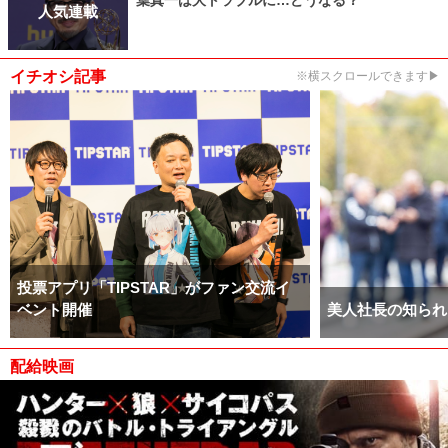
葉真一は大トラブルに…どうなる？
人気連載
イチオシ記事
※横スクロールできます▶
投票アプリ「TIPSTAR」がファン交流イ
ベント開催
美人社長の知られ
配給映画