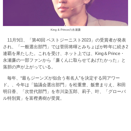
King & Princeの永瀬廉
11月9日、「第40回 ベストジーニスト2023」の受賞者が発表
され、「一般選出部門」では菅田将暉とみちょぱが昨年に続き2
連覇を果たした。これを受け、ネット上では、King＆Prince・
永瀬廉の一部ファンから「廉くんに取らせてあげたかった」と
落胆の声が上がっている。
毎年、“最もジーンズが似合う有名人”を決定する同アワー
ド。、今年は「協議会選出部門」を松重豊、飯豊まりえ、和田
明日香、「次世代部門」を市川染五郎、莉子、叶、「グローバ
ル特別賞」を富樫勇樹が受賞。