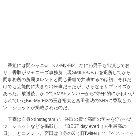
番組には関ジャニ∞、Kis-My-Ft2、なにわ男子も出演してお
り、香取がジャニーズ事務所（現SMILE-UP.）を退所してから
同事務所の所属タレントと同じ番組で共演するのは初。それだ
けでも芸能的に大きな出来事だったが、さらなるサプライズが
あった。放送後、かつてSMAPメンバーから“弟分”的にかわいが
られていたKis-My-Ft2の玉森裕太と宮田俊哉のSNSに香取との
ツ―ショットが掲載されたのだ。
玉森は自身のInstagramで、香取の横で満面の笑みを浮かべた
ツーショットなどを掲載し、「BEST day ever!（人生最高の
日）」とコメント。宮田は自身のX（旧Twitter）で「ベストヒッ