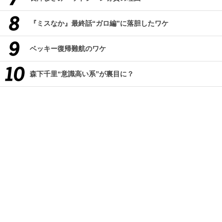
『ミスなか』最終話“ガロ編”に落胆したワケ
ベッキー復帰難航のワケ
森下千里“意識高い系”が裏目に？