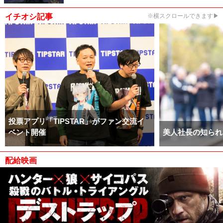
イチオシ記事
※横スクロールできます▶
投票アプリ「TIPSTAR」がファン交流イ
ベント開催
美人社長の知られ
配給映画