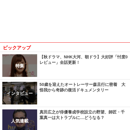
ピックアップ
【秋ドラマ、NHK大河、朝ドラ】大好評「忖度0
レビュー」全話更新！
特集
50歳を迎えたオートレーサー森且行に密着 大
怪我から奇跡の復活ドキュメンタリー
インタビュー
真田広之が俳優養成学校設立の野望、師匠・千
葉真一は大トラブルに…どうなる？
人気連載