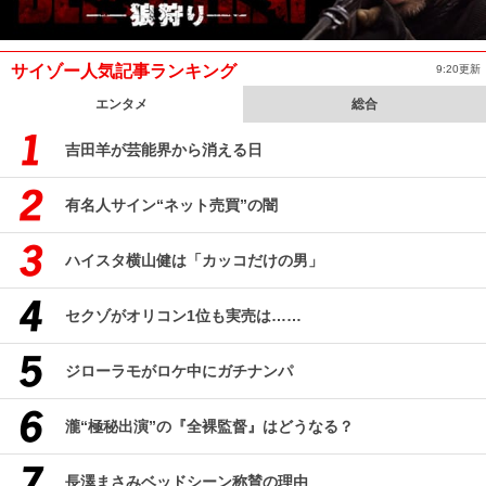
サイゾー人気記事ランキング
9:20更新
エンタメ
総合
吉田羊が芸能界から消える日
有名人サイン“ネット売買”の闇
ハイスタ横山健は「カッコだけの男」
セクゾがオリコン1位も実売は……
ジローラモがロケ中にガチナンパ
瀧“極秘出演”の『全裸監督』はどうなる？
長澤まさみベッドシーン称賛の理由