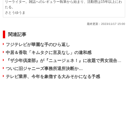
リーライター。雑誌へのレギュラー執筆から始まり、活動歴は15年以上にわ
たる。
さとうゆうま
最終更新：
2023/11/17 15:00
関連記事
フジテレビが華麗な手のひら返し
中居＆香取「キムタクに言及なし」の違和感
『ザ少年倶楽部』が『ニュージェネ！』に改題で男女混合に？
ついに旧ジャニーズ事務所退所決断か…
テレビ業界、今年を象徴する大みそかになる予感