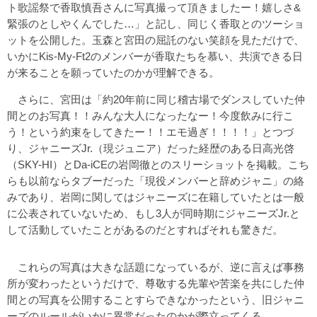
ト歌謡祭で香取慎吾さんに写真撮って頂きましたー！嬉しさ&
緊張のとしやくんでした…」と記し、同じく香取とのツーショ
ットを公開した。玉森と宮田の屈託のない笑顔を見ただけで、
いかにKis-My-Ft2のメンバーが香取たちを慕い、共演できる日
が来ることを願っていたのかが理解できる。
さらに、宮田は「約20年前に同じ稽古場でダンスしていた仲
間とのお写真！！みんな大人になったなー！今度飲みに行こ
う！という約束をしてきたー！！エモ過ぎ！！！！」とつづ
り、ジャニーズJr.（現ジュニア）だった経歴のある日高光啓
（SKY-HI）とDa-iCEの岩岡徹とのスリーショットを掲載。こち
らも以前ならタブーだった「現役メンバーと辞めジャニ」の絡
みであり、岩岡に関してはジャニーズに在籍していたとは一般
に公表されていないため、もし3人が同時期にジャニーズJr.と
して活動していたことがあるのだとすればそれも驚きだ。
これらの写真は大きな話題になっているが、逆に言えば事務
所が変わったというだけで、尊敬する先輩や苦楽を共にした仲
間との写真を公開することすらできなかったという、旧ジャニ
ーズのルールがいかに異常だったのかが際立ってくる。