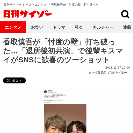
日刊サイゾー トップ
>
エンタメ
>
香取慎吾が「忖度の壁」打ち破った
日刊サイゾー
エンタメ
お笑い
ドラマ
社会
カルチャー
連載
香取慎吾が「忖度の壁」打ち破っ
た…「退所後初共演」で後輩キスマ
イがSNSに歓喜のツーショット
2023/11/17 15:00
文＝
佐藤勇馬（芸能ライター）