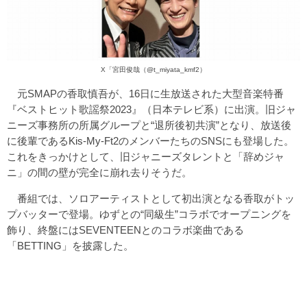
X
「宮田俊哉（@t_miyata_kmf2）
元SMAPの香取慎吾が、16日に生放送された大型音楽特番
『ベストヒット歌謡祭2023』（日本テレビ系）に出演。旧ジャ
ニーズ事務所の所属グループと“退所後初共演”となり、放送後
に後輩であるKis-My-Ft2のメンバーたちのSNSにも登場した。
これをきっかけとして、旧ジャニーズタレントと「辞めジャ
ニ」の間の壁が完全に崩れ去りそうだ。
番組では、ソロアーティストとして初出演となる香取がトッ
プバッターで登場。ゆずとの“同級生”コラボでオープニングを
飾り、終盤にはSEVENTEENとのコラボ楽曲である
「BETTING」を披露した。