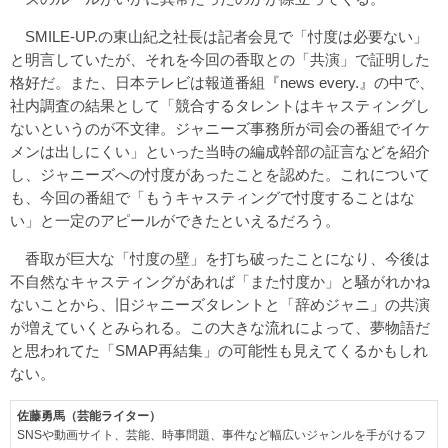
SMILE-UP.の東山紀之社長は記者会見で「忖度は必要ない」
と明言していたが、それを今回の香取との「共演」で証明した
格好だ。また、日本テレビは報道番組『news every.』の中で、
社内調査の結果として「競合するタレントはキャスティングし
ないというのが不文律。ジャニーズ事務所が司会の番組でイケ
メンは出しにくい」といった当時の編成幹部の証言などを紹介
し、ジャニーズへの忖度があったことを認めた。これについて
も、今回の番組で「もうキャスティングで忖度することはな
い」と一定のアピールができたといえるだろう。
香取が巨大な「忖度の壁」を打ち破ったことになり、今後は
不自然なキャスティングがあれば「また忖度か」と騒がれかね
ないことから、旧ジャニーズタレントと「辞めジャニ」の共演
が増えていくとみられる。この大きな流れによって、夢物語だ
と思われてた「SMAP再結集」の可能性も見えてくるかもしれ
ない。
佐藤勇馬（芸能ライター）
SNSや動画サイト、芸能、時事問題、事件など幅広いジャンルを手がけるフ