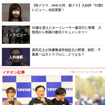
【秋ドラマ、NHK大河、朝ドラ】大好評「忖度0
レビュー」全話更新！
特集
50歳を迎えたオートレーサー森且行に密着 大
怪我から奇跡の復活ドキュメンタリー
インタビュー
真田広之が俳優養成学校設立の野望、師匠・千
葉真一は大トラブルに…どうなる？
人気連載
イチオシ記事
※横スクロールできます▶