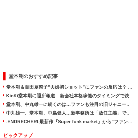
堂本剛のおすすめ記事
堂本剛＆百田夏菜子“夫婦初ショット”にファンの反応は？ マスコミに苦言続出のワケ
KinKi堂本剛に退所報道…新会社本格稼働のタイミングで決断か
堂本剛、中丸雄一に続くのは…ファンも注目の旧ジャニーズ「未曽有の結婚ラッシュ」
中丸雄一、堂本剛、中島健人…新事務所は「放任主義」で結婚・熱愛報道止まらず
.ENDRECHERI.最新作『Super funk market』から“ファンクマスター”堂本剛の現在地を探る
ピックアップ