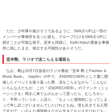
ただ、少年隊や嵐がそうであるように、SMILE-UP.は一部の
メンバーが事務所を去った後も、グループだけをSMILE-UP.に
残すことが可能な様子。堂本も同様に、KinKi Kidsの看板を事務
所に残したまま、独立する可能性がありそうだ。
堂本剛、ラジオで涙こらえる場面も
なお、剛は10月7日放送のラジオ番組『堂本 剛 とFashion ＆
Music Book』（bayfm）の中で、.ENDRECHERI.として夏に開
催したイベントを振り返った際、涙をこらえながら「こんなに
いろんな人たちが、この『.ENDRECHERI.』のファンク（ミュ
ージックを）聞きに来てんのんかって思ったら、むしろホン
ト、平和っていうか」と語り、「ちょっと感情的になってしま
って申し訳ございませんでしたけれどもね。僕も生きてる人間
ですので、いろんな感情抱えながら生きておりますけれども」