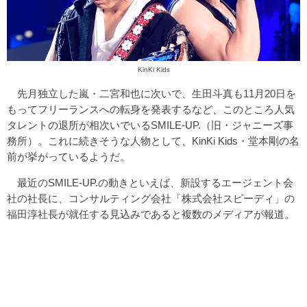
KinKi Kids
先月独立した嵐・二宮和也に次いで、生田斗真も11月20日を
もってフリーランスへの転身を発表するなど、このところ人気
タレントの退所が相次いでいるSMILE-UP.（旧・ジャニーズ事
務所）。これに続きそうな人物として、KinKi Kids・堂本剛の名
前が挙がっているようだ。
最近のSMILE-UP.の動きといえば、新設するエージェント会
社の社長に、コンサルティング会社「株式会社スピーディ」の
福田淳社長が就任する見込みであると複数のメディアが報道。