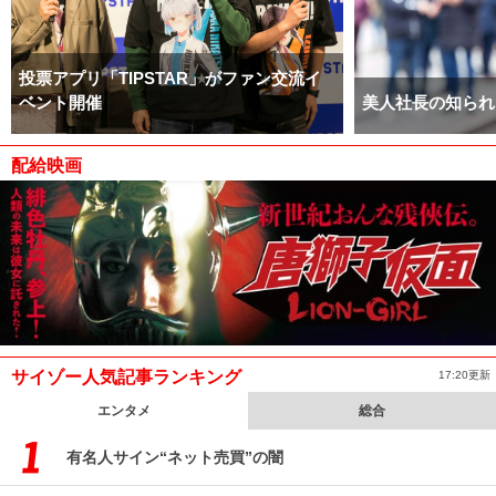
投票アプリ「TIPSTAR」がファン交流イ
ベント開催
美人社長の知られ
配給映画
サイゾー人気記事ランキング
17:20更新
エンタメ
総合
有名人サイン“ネット売買”の闇