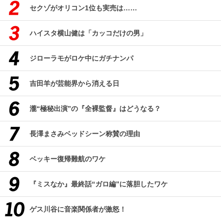
セクゾがオリコン1位も実売は……
ハイスタ横山健は「カッコだけの男」
ジローラモがロケ中にガチナンパ
吉田羊が芸能界から消える日
瀧“極秘出演”の『全裸監督』はどうなる？
長澤まさみベッドシーン称賛の理由
ベッキー復帰難航のワケ
『ミスなか』最終話“ガロ編”に落胆したワケ
ゲス川谷に音楽関係者が激怒！