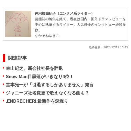
仲宗根由紀子（エンタメ系ライター）
芸能誌の編集を経て、現在は国内・国外ドラマレビューを
中心に執筆するライター。人気俳優のインタビュー経験多
数。
なかそねゆきこ
最終更新：
2023/12/12 15:45
関連記事
東山紀之、新会社社長を辞退
Snow Man目黒蓮がいきなり4位！
堂本光一が「引退するしかありません」発言
ジャニーズ社名変更で歌えなくなる曲も？
.ENDRECHERI.最新作を深堀り