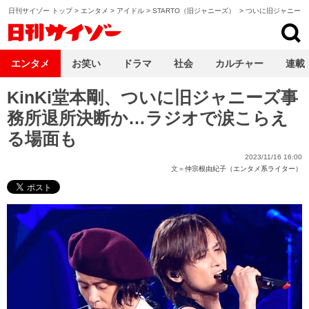
日刊サイゾー トップ
>
エンタメ
>
アイドル
>
STARTO（旧ジャニーズ）
>
ついに旧ジャニーズ
日刊サイゾー
エンタメ
お笑い
ドラマ
社会
カルチャー
連載
KinKi堂本剛、ついに旧ジャニーズ事
務所退所決断か…ラジオで涙こらえ
る場面も
2023/11/16 16:00
文＝
仲宗根由紀子（エンタメ系ライター）