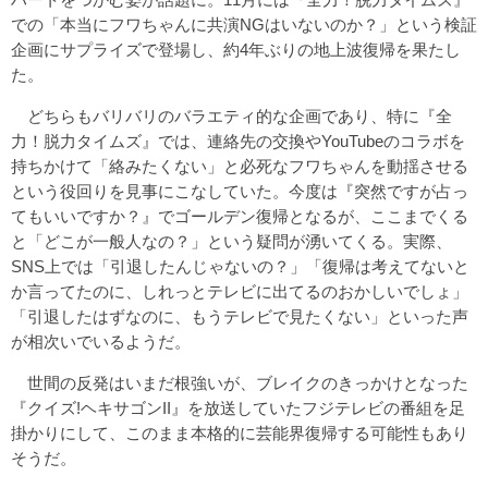
での「本当にフワちゃんに共演NGはいないのか？」という検証
企画にサプライズで登場し、約4年ぶりの地上波復帰を果たし
た。
どちらもバリバリのバラエティ的な企画であり、特に『全
力！脱力タイムズ』では、連絡先の交換やYouTubeのコラボを
持ちかけて「絡みたくない」と必死なフワちゃんを動揺させる
という役回りを見事にこなしていた。今度は『突然ですが占っ
てもいいですか？』でゴールデン復帰となるが、ここまでくる
と「どこが一般人なの？」という疑問が湧いてくる。実際、
SNS上では「引退したんじゃないの？」「復帰は考えてないと
か言ってたのに、しれっとテレビに出てるのおかしいでしょ」
「引退したはずなのに、もうテレビで見たくない」といった声
が相次いでいるようだ。
世間の反発はいまだ根強いが、ブレイクのきっかけとなった
『クイズ!ヘキサゴンII』を放送していたフジテレビの番組を足
掛かりにして、このまま本格的に芸能界復帰する可能性もあり
そうだ。