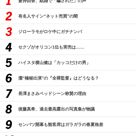
倉持由香、結婚で「騙された」の声
有名人サイン“ネット売買”の闇
ジローラモがロケ中にガチナンパ
セクゾがオリコン1位も実売は……
ハイスタ横山健は「カッコだけの男」
瀧“極秘出演”の『全裸監督』はどうなる？
長澤まさみベッドシーン称賛の理由
後藤真希、過去最高露出の写真集が物議
センバツ開幕も観客席はガラガラの春夏格差