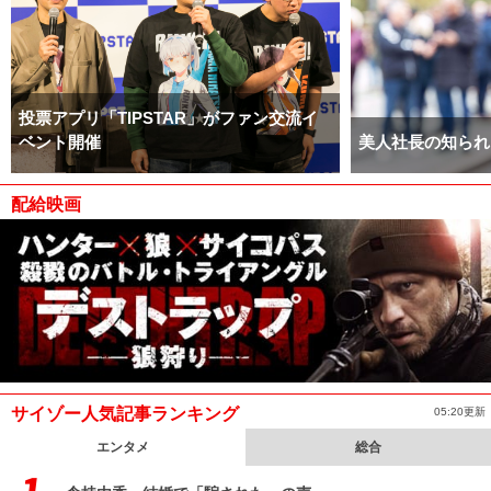
投票アプリ「TIPSTAR」がファン交流イ
ベント開催
美人社長の知られ
配給映画
サイゾー人気記事ランキング
05:20更新
エンタメ
総合