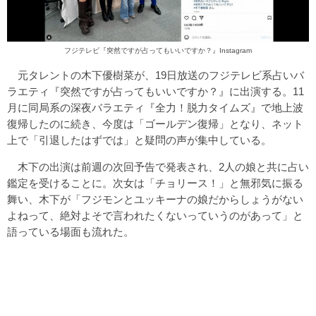
フジテレビ
『突然ですが占ってもいいですか？』Instagram
元タレントの木下優樹菜が、19日放送のフジテレビ系占いバ
ラエティ『突然ですが占ってもいいですか？』に出演する。11
月に同局系の深夜バラエティ『全力！脱力タイムズ』で地上波
復帰したのに続き、今度は「ゴールデン復帰」となり、ネット
上で「引退したはずでは」と疑問の声が集中している。
木下の出演は前週の次回予告で発表され、2人の娘と共に占い
鑑定を受けることに。次女は「チョリース！」と無邪気に振る
舞い、木下が「フジモンとユッキーナの娘だからしょうがない
よねって、絶対よそで言われたくないっていうのがあって」と
語っている場面も流れた。