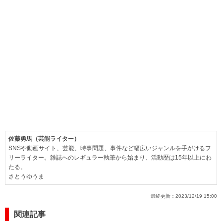
佐藤勇馬（芸能ライター）
SNSや動画サイト、芸能、時事問題、事件など幅広いジャンルを手がけるフ
リーライター。雑誌へのレギュラー執筆から始まり、活動歴は15年以上にわ
たる。
さとうゆうま
最終更新：
2023/12/19 15:00
関連記事