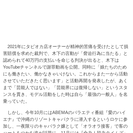
2021年にタピオカ店オーナーが精神的苦痛を受けたとして損
害賠償を求めた裁判で、木下の言動が「脅迫行為に当たる」と
認められて40万円の支払いを命じる判決が出ると、木下は
YouTubeチャンネルで謝罪動画を公開。同時に「娘たちのため
にも働きたい、働かなきゃいけない。これからまた一から活動
させていただきたく思います」と活動再開を発表したが、あく
まで「芸能人ではない」「芸能界には復帰しない」というスタ
ンスを貫き、モデル活動をした時は自ら「最強の一般人」を名
乗っていた。
しかし、今年10月にはABEMAのバラエティ番組『愛のハイ
エナ』で沖縄のリゾートキャバクラに潜入するというロケに参
加し、一夜限りのキャバラク嬢として「オラオラ接客」で客の
ハートをつかむ姿が話題に。11月には『全力！脱力タイムズ』