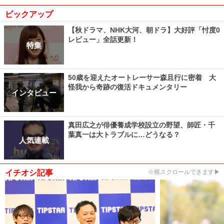
ピックアップ
【秋ドラマ、NHK大河、朝ドラ】大好評「忖度0
レビュー」全話更新！
特集
50歳を迎えたオートレーサー森且行に密着 大
怪我から奇跡の復活ドキュメンタリー
インタビュー
真田広之が俳優養成学校設立の野望、師匠・千
葉真一は大トラブルに…どうなる？
人気連載
イチオシ記事
※横スクロールできます▶