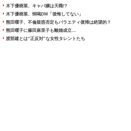
木下優樹菜、キャバ嬢は天職!?
木下優樹菜、恫喝DM「後悔してない」
熊田曜子、不倫疑惑否定もバラエティ復帰は絶望的？
熊田曜子に篠田麻里子も離婚成立…
渡部建とは“正反対”な女性タレントたち