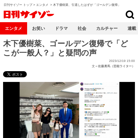
日刊サイゾー トップ
>
エンタメ
>
木下優樹菜、引退したはずが「ゴールデン復帰」
日刊サイゾー
エンタメ
お笑い
ドラマ
社会
カルチャー
連載
木下優樹菜、ゴールデン復帰で「ど
こが一般人？」と疑問の声
2023/12/19 15:00
文＝
佐藤勇馬（芸能ライター）