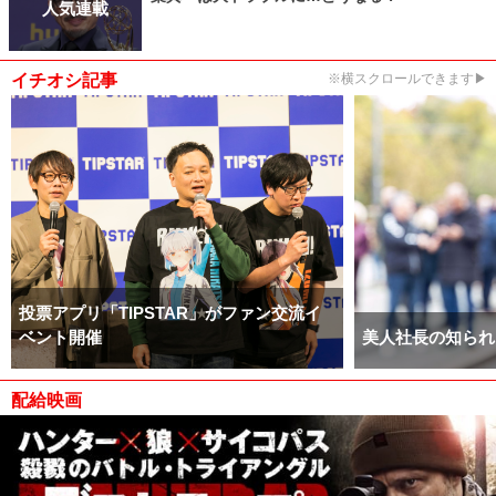
人気連載
イチオシ記事
※横スクロールできます▶
投票アプリ「TIPSTAR」がファン交流イ
ベント開催
美人社長の知られ
配給映画