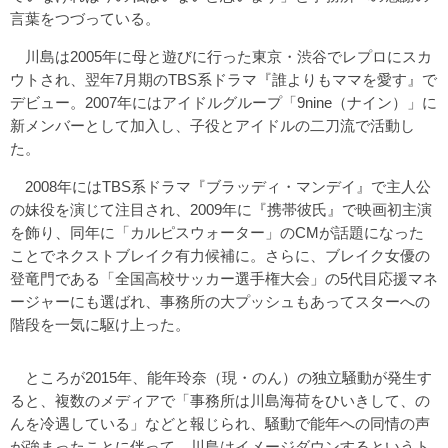
言葉をつづっている。
川島は2005年に母と遊びに行った東京・渋谷でレプロにスカ
ウトされ、翌年7月期のTBS系ドラマ『誰よりもママを愛す』で
デビュー。2007年にはアイドルグループ「9nine（ナイン）」に
新メンバーとして加入し、子役とアイドルの二刀流で活動し
た。
2008年にはTBS系ドラマ『ブラッディ・マンデイ』で主人公
の妹役を演じて注目され、2009年に『携帯彼氏』で映画初主演
を飾り、同年に「カルピスウォーター」のCMが話題になった
ことでネクストブレイク有力候補に。さらに、ブレイク女優の
登竜門である「全国高校サッカー選手権大会」の5代目応援マネ
ージャーにも選ばれ、事務所の大プッシュもあってスターへの
階段を一気に駆け上った。
ところが2015年、能年玲奈（現・のん）の独立騒動が発生す
ると、複数のメディアで「事務所は川島海荷をひいきして、の
んを冷遇している」などと報じられ、騒動で能年への同情の声
が強まったことに伴って、川島はイメージダウンするというト