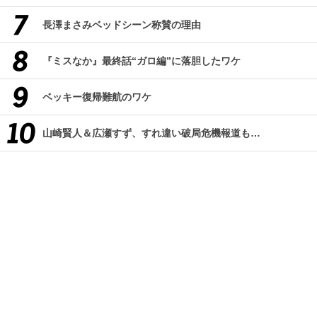
長澤まさみベッドシーン称賛の理由
『ミスなか』最終話“ガロ編”に落胆したワケ
ベッキー復帰難航のワケ
山崎賢人＆広瀬すず、すれ違い破局危機報道も…