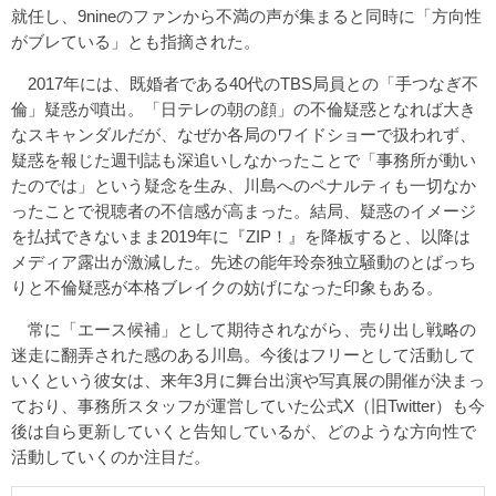
就任し、9nineのファンから不満の声が集まると同時に「方向性
がブレている」とも指摘された。
2017年には、既婚者である40代のTBS局員との「手つなぎ不
倫」疑惑が噴出。「日テレの朝の顔」の不倫疑惑となれば大き
なスキャンダルだが、なぜか各局のワイドショーで扱われず、
疑惑を報じた週刊誌も深追いしなかったことで「事務所が動い
たのでは」という疑念を生み、川島へのペナルティも一切なか
ったことで視聴者の不信感が高まった。結局、疑惑のイメージ
を払拭できないまま2019年に『ZIP！』を降板すると、以降は
メディア露出が激減した。先述の能年玲奈独立騒動のとばっち
りと不倫疑惑が本格ブレイクの妨げになった印象もある。
常に「エース候補」として期待されながら、売り出し戦略の
迷走に翻弄された感のある川島。今後はフリーとして活動して
いくという彼女は、来年3月に舞台出演や写真展の開催が決まっ
ており、事務所スタッフが運営していた公式X（旧Twitter）も今
後は自ら更新していくと告知しているが、どのような方向性で
活動していくのか注目だ。