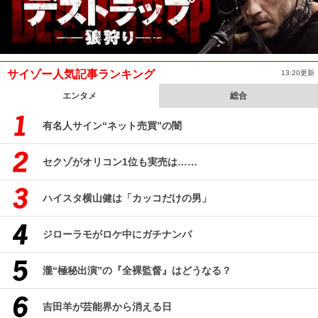
サイゾー人気記事ランキング
13:20更新
エンタメ
総合
有名人サイン“ネット売買”の闇
セクゾがオリコン1位も実売は……
ハイスタ横山健は「カッコだけの男」
ジローラモがロケ中にガチナンパ
瀧“極秘出演”の『全裸監督』はどうなる？
吉田羊が芸能界から消える日