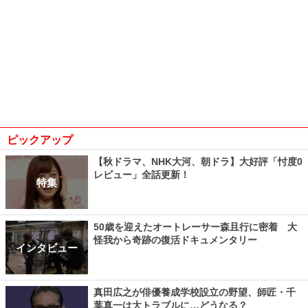
ピックアップ
【秋ドラマ、NHK大河、朝ドラ】大好評「忖度0
レビュー」全話更新！
特集
50歳を迎えたオートレーサー森且行に密着 大
怪我から奇跡の復活ドキュメンタリー
インタビュー
真田広之が俳優養成学校設立の野望、師匠・千
葉真一は大トラブルに…どうなる？