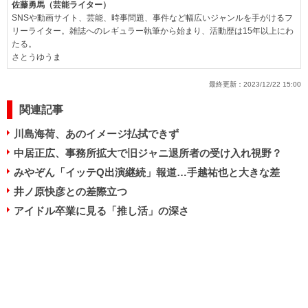
佐藤勇馬（芸能ライター）
SNSや動画サイト、芸能、時事問題、事件など幅広いジャンルを手がけるフ
リーライター。雑誌へのレギュラー執筆から始まり、活動歴は15年以上にわ
たる。
さとうゆうま
最終更新：
2023/12/22 15:00
関連記事
川島海荷、あのイメージ払拭できず
中居正広、事務所拡大で旧ジャニ退所者の受け入れ視野？
みやぞん「イッテQ出演継続」報道…手越祐也と大きな差
井ノ原快彦との差際立つ
アイドル卒業に見る「推し活」の深さ