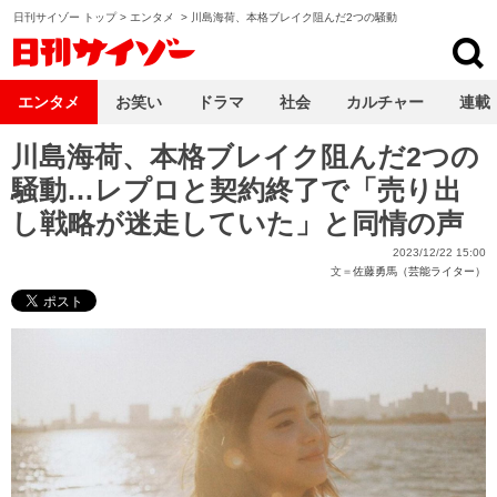
日刊サイゾー トップ
>
エンタメ
>
川島海荷、本格ブレイク阻んだ2つの騒動
日刊サイゾー
エンタメ
お笑い
ドラマ
社会
カルチャー
連載
川島海荷、本格ブレイク阻んだ2つの
騒動…レプロと契約終了で「売り出
し戦略が迷走していた」と同情の声
2023/12/22 15:00
文＝
佐藤勇馬（芸能ライター）