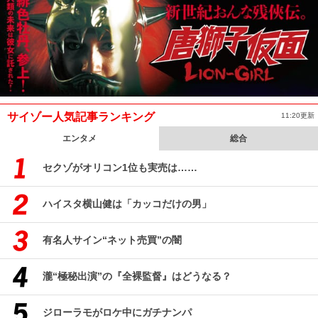
サイゾー人気記事ランキング
11:20更新
エンタメ
総合
セクゾがオリコン1位も実売は……
ハイスタ横山健は「カッコだけの男」
有名人サイン“ネット売買”の闇
瀧“極秘出演”の『全裸監督』はどうなる？
ジローラモがロケ中にガチナンパ