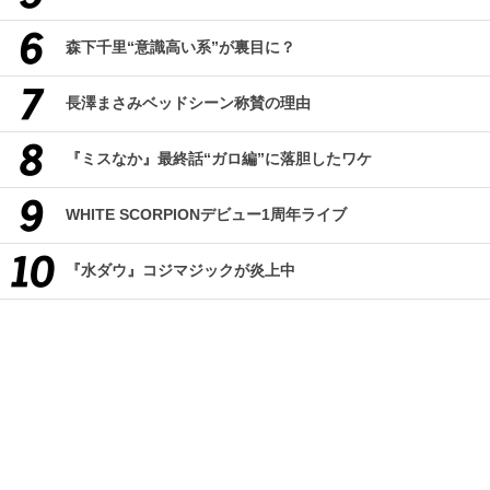
森下千里“意識高い系”が裏目に？
長澤まさみベッドシーン称賛の理由
『ミスなか』最終話“ガロ編”に落胆したワケ
WHITE SCORPIONデビュー1周年ライブ
『水ダウ』コジマジックが炎上中