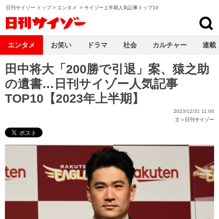
日刊サイゾー トップ
>
エンタメ
>
サイゾー上半期人気記事トップ10
日刊サイゾー
エンタメ
お笑い
ドラマ
社会
カルチャー
連載
田中将大「200勝で引退」案、猿之助
の遺書…日刊サイゾー人気記事
TOP10【2023年上半期】
2023/12/31 11:00
文＝
日刊サイゾー