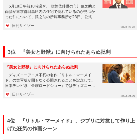
5月18日午前10時過ぎ、 歌舞伎俳優の市川猿之助と
両親が東京都目黒区内の住宅で倒れているのが見つか
った件について、猿之助の所属事務所が23日、公式サ
イトで見解を発表...
日刊サイゾー
2023.05.26
3位 『美女と野獣』に向けられたあらぬ批判
『美女と野獣』に向けられたあらぬ批判
ディズニーアニメ不朽の名作『リトル・マーメイ
ド』の実写版が間もなく公開されることを記念して、
日本テレビ系『金曜ロードショー』ではディズニーの
名作を2週連続で放送。今週...
日刊サイゾー
2023.06.09
4位 『リトル・マーメイド』、ジブリに対抗して作り上
げた狂気の作画シーン