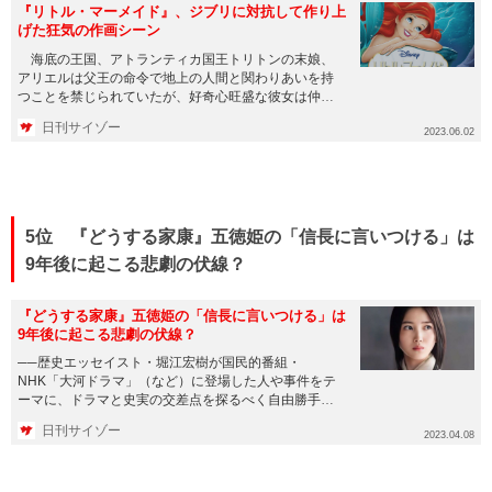
『リトル・マーメイド』、ジブリに対抗して作り上
げた狂気の作画シーン
海底の王国、アトランティカ国王トリトンの末娘、
アリエルは父王の命令で地上の人間と関わりあいを持
つことを禁じられていたが、好奇心旺盛な彼女は仲良
しの友達フランダーと一...
日刊サイゾー
2023.06.02
5位 『どうする家康』五徳姫の「信長に言いつける」は
9年後に起こる悲劇の伏線？
『どうする家康』五徳姫の「信長に言いつける」は
9年後に起こる悲劇の伏線？
──歴史エッセイスト・堀江宏樹が国民的番組・
NHK「大河ドラマ」（など）に登場した人や事件をテ
ーマに、ドラマと史実の交差点を探るべく自由勝手に
考察していく！ 前回はコチラ ...
日刊サイゾー
2023.04.08