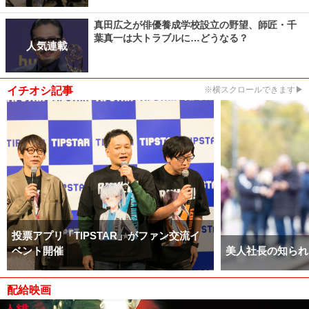
真田広之が俳優養成学校設立の野望、師匠・千
葉真一は大トラブルに…どうなる？
人気連載
イチオシ記事
※横スクロールできます▶
投票アプリ「TIPSTAR」がファン交流イ
ベント開催
美人社長の知られ
配給映画