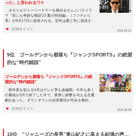
った」と言われるワケ
タモリがストーリーテラーを務めるオムニバスドラ
マ『世にも奇妙な物語'23 夏の特別編』（フジテレビ
系）が6月17日に放送される。近年は夏と冬に放送され
ている、フジを代...
日刊サイゾー
2023.05.31
9位 ゴールデンから都落ち『ジャンクSPORTS』の絶望
的な“時代錯誤”
ゴールデンから都落ち『ジャンクSPORTS』の絶
望的な“時代錯誤”
新年度を迎える4月はテレビ界も改編期。今年も多く
の番組が3月で終了した中で、業界に衝撃を与える左遷
劇があった。ダウンタウンの浜田雅功が司会を務める
『ジャンクSPORT...
日刊サイゾー
2023.04.08
10位 “ジャニーズの長男”東山紀之に高まる糾弾の声…