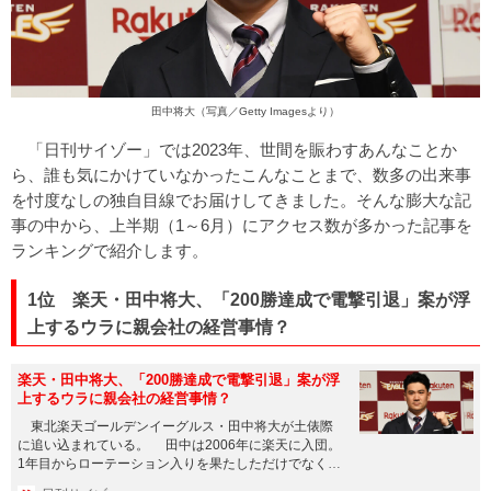
田中将大（写真／Getty Imagesより）
「日刊サイゾー」では2023年、世間を賑わすあんなことか
ら、誰も気にかけていなかったこんなことまで、数多の出来事
を忖度なしの独自目線でお届けしてきました。そんな膨大な記
事の中から、上半期（1～6月）にアクセス数が多かった記事を
ランキングで紹介します。
1位 楽天・田中将大、「200勝達成で電撃引退」案が浮
上するウラに親会社の経営事情？
楽天・田中将大、「200勝達成で電撃引退」案が浮
上するウラに親会社の経営事情？
東北楽天ゴールデンイーグルス・田中将大が土俵際
に追い込まれている。 田中は2006年に楽天に入団。
1年目からローテーション入りを果たしただけでなく、
11勝を挙げて新...