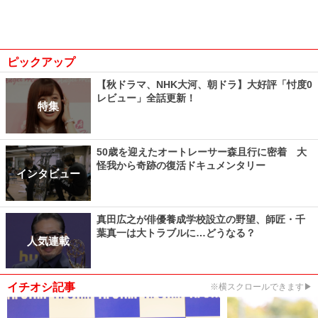
ピックアップ
【秋ドラマ、NHK大河、朝ドラ】大好評「忖度0
レビュー」全話更新！
特集
50歳を迎えたオートレーサー森且行に密着 大
怪我から奇跡の復活ドキュメンタリー
インタビュー
真田広之が俳優養成学校設立の野望、師匠・千
葉真一は大トラブルに…どうなる？
人気連載
イチオシ記事
※横スクロールできます▶