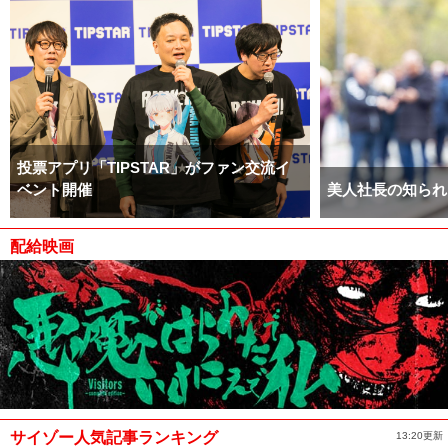
投票アプリ「TIPSTAR」がファン交流イ
ベント開催
美人社長の知られ
配給映画
サイゾー人気記事ランキング
13:20更新