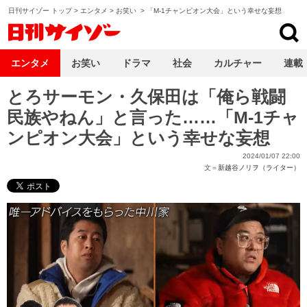
日刊サイゾー トップ
>
エンタメ
>
お笑い
>
「M-1チャンピオン大会」という幸せな妄想
日刊サイゾー
エンタメ
お笑い
ドラマ
社会
カルチャー
連載
とろサーモン・久保田は「俺ら戦闘
民族やねん」と言った……「M-1チャ
ンピオン大会」という幸せな妄想
2024/01/07 22:00
文＝
新越谷ノリヲ（ライター）