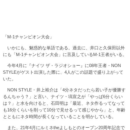
「M-1チャンピオン大会」
いかにも、魅惑的な単語である。過去に、井口と久保田以外
にも「M-1チャンピオン大会」に言及しているM-1王者がいる。
今年4月に『ナイツ ザ・ラジオショー』に08年王者・NON
STYLEがゲスト出演した際に、4人がこの話題で盛り上がって
いた。
NON STYLE・井上裕介は「4分ネタだったら若い子が優勝す
るんちゃう？」と言い、ナイツ・塙宣之が「やっぱ6分くらい
は？」と水を向けると、石田明は「最近、ネタ作るってなって
も16分くらいを削って10分で見せるって感じやから」と、年齢
とともにネタ時間が長くなっていることを明かしている。
また、21年4月にルミネtheよしもとのオープン20周年記念で