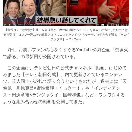
【毒舌コンビが絶賛!!】井口＆久保田が「歴代M-1漫才ベスト3」を発表！相方にしたい芸人は
有吉弘行、ロンブー淳…その真意とは？ウエストランド×とろサーモン #焚き火で語る 【M-1グ
ランプリ】 – YouTube
7日、お笑いファンの心をくすぐるYouTubeの好企画「焚き火
で語る」の最新回が公開されている。
この企画は、テレビ朝日の公式チャンネル「動画、はじめて
みました【テレビ朝日公式】」内で更新されているコンテン
ツ。芸人同士が1対1で語り合うというものだが、過去には「天
竺鼠・川原克己×野性爆弾・くっきー！」や「インディアン
ス・田渕章裕×ランジャタイ・国崎和也」など、ワクワクする
ような組み合わせの動画を公開してきた。