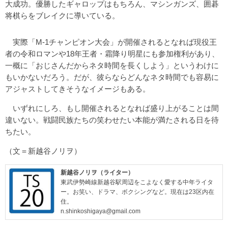
大成功。優勝したギャロップはもちろん、マシンガンズ、囲碁
将棋らをブレイクに導いている。
実際「M-1チャンピオン大会」が開催されるとなれば現役王
者の令和ロマンや18年王者・霜降り明星にも参加権利があり、
一概に「おじさんだからネタ時間を長くしよう」というわけに
もいかないだろう。だが、彼らならどんなネタ時間でも容易に
アジャストしてきそうなイメージもある。
いずれにしろ、もし開催されるとなれば盛り上がることは間
違いない。戦闘民族たちの笑わせたい本能が満たされる日を待
ちたい。
（文＝新越谷ノリヲ）
新越谷ノリヲ（ライター）
東武伊勢崎線新越谷駅周辺をこよなく愛する中年ライタ
ー。お笑い、ドラマ、ボクシングなど。現在は23区内在
住。
n.shinkoshigaya@gmail.com