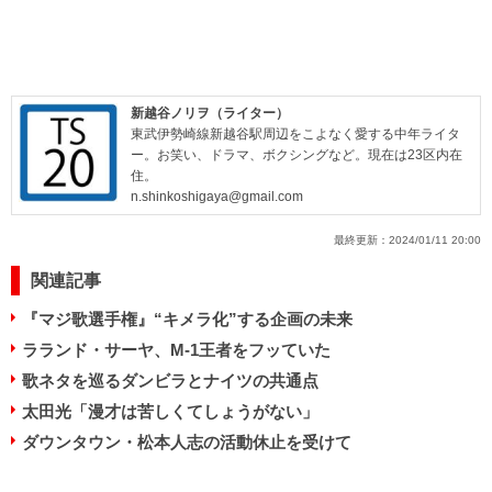
新越谷ノリヲ（ライター）
東武伊勢崎線新越谷駅周辺をこよなく愛する中年ライタ
ー。お笑い、ドラマ、ボクシングなど。現在は23区内在
住。
n.shinkoshigaya@gmail.com
最終更新：
2024/01/11 20:00
関連記事
『マジ歌選手権』“キメラ化”する企画の未来
ラランド・サーヤ、M-1王者をフッていた
歌ネタを巡るダンビラとナイツの共通点
太田光「漫才は苦しくてしょうがない」
ダウンタウン・松本人志の活動休止を受けて