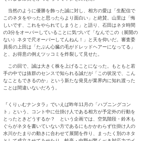
当然のように優勝を飾った誠に対し、相方の愛は「生配信で
このネタをやったと思ったらより面白い」と絶賛。山里は「悔
しいです、これをやられてしまうと」と語り、石田はネタ時間
の3分をオーバーしていることに気づいて「なんでこの（展開の
ない）ネタで尺オーバーしてんねん！」と天を仰いだ。審査委
員長の上田は「たぶん心臓の毛がドレッドヘアーになってる」
と、お得意の例えツッコミを炸裂して見せた。
この回で、誠は大きく株を上げることになった。もともと若
手の中では抜群のセンスで知られる誠だが「この状況で、こん
なこともできるのか」という新たな発見が業界内に知れ渡った
ことは間違いないだろう。
『くりぃむナンタラ』でいえば昨年11月の「ハプニングコン
ト」という、コント中に仕掛け人である相方が予定外の行動を
とったときどうするか？ という企画では、空気階段・鈴木も
ぐらがネタを書いていない方であるにもかかわらず仕掛け人の
水川かたまりの動きに合わせて展開を作り、まったく別のネタ
として成立させてみせたり、蛙亭・中野が驚くべき対応力でイ