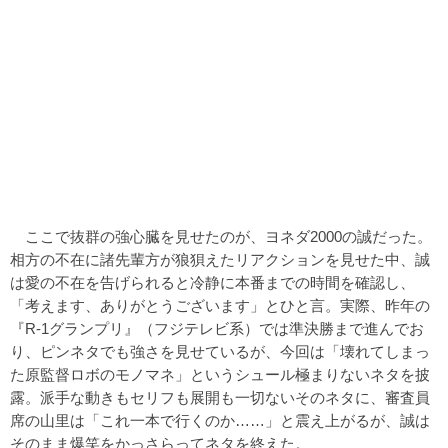
ここで抜群の強心臓を見せたのが、ヨネダ2000の誠だった。
相方の不在に諸先輩方が狼狽えたリアクションを見せた中、誠
は愛の不在を告げられると冷静に本番までの時間を確認し、
「考えます、ありがとうございます」とひと言。実際、昨年の
『R-1グランプリ』（フジテレビ系）では準決勝まで進んでお
り、ピンネタでも強さを見せているが、今回は「壊れてしまっ
た原監督ロボのモノマネ」というシュール極まりないネタを披
露。派手な動きもセリフも展開も一切ないそのネタに、審査員
席の山里は「これ一本で行くのか……」と震え上がるが、誠は
そのまま爆笑をかっさらってネタを終えた。