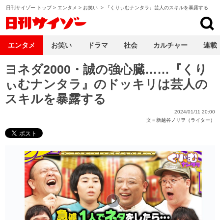
日刊サイゾー トップ
>
エンタメ
>
お笑い
>
『くりぃむナンタラ』芸人のスキルを暴露する
日刊サイゾー
エンタメ
お笑い
ドラマ
社会
カルチャー
連載
ヨネダ2000・誠の強心臓……『くり
ぃむナンタラ』のドッキリは芸人の
スキルを暴露する
2024/01/11 20:00
文＝
新越谷ノリヲ（ライター）