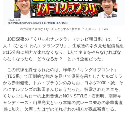
相方が急に来れなくなったらどうする？新企画「1人-1GP」 ｜ TVer
10日深夜の『くりぃむナンタラ』（テレビ朝日系）は、「1
人-1（ひとり-わん）グランプリ」。生放送のネタ見せ配信番組
の15分前に相方が来れなくなり、1人でネタをやらなければな
らなくなったら、どうなるか？ という企画だった。
この試練を課せられたのは、昨年の『キングオブコント』
（TBS系）で圧倒的な強さを見せて優勝を果たしたサルゴリラ
から赤羽健壱、トム・ブラウンのみちお、ヨネダ2000・誠、そ
れにネルソンズの和田まんじゅうだった。披露されたネタを、
くりぃむしちゅーの上田晋也とNON STYLE・石田明、南海キ
ャンディーズ・山里亮太という本家の賞レース並みの豪華審査
員に加え、欠席したはずのそれぞれの相方が採点審査する。