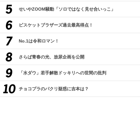
せいやZOOM騒動「ソロではなく見せ合いっこ」
ビスケットブラザーズ過去最高得点！
No.1は令和ロマン！
さらば青春の光、放尿企画を公開
「水ダウ」若手解散ドッキリへの世間の批判
チョコプラのパクリ疑惑に吉本は？