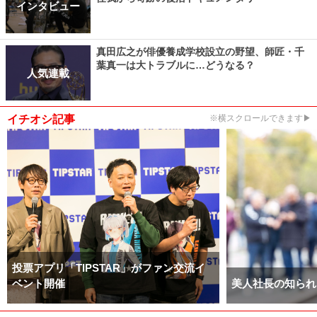
インタビュー
真田広之が俳優養成学校設立の野望、師匠・千
葉真一は大トラブルに…どうなる？
人気連載
イチオシ記事
※横スクロールできます▶
投票アプリ「TIPSTAR」がファン交流イ
ベント開催
美人社長の知られ