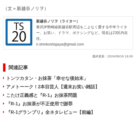
（文＝新越谷ノリヲ）
新越谷ノリヲ（ライター）
東武伊勢崎線新越谷駅周辺をこよなく愛する中年ライタ
ー。お笑い、ドラマ、ボクシングなど。現在は23区内在
住。
n.shinkoshigaya@gmail.com
最終更新：
2024/08/19 16:00
関連記事
トンツカタン・お抹茶「幸せな後始末」
アメトーーク！2本目芸人【週末お笑い雑話】
こたけ正義感と『R-1』お抹茶問題
『R-1』お抹茶が不正使用で謝罪
『R-1グランプリ』全ネタレビュー【前編】