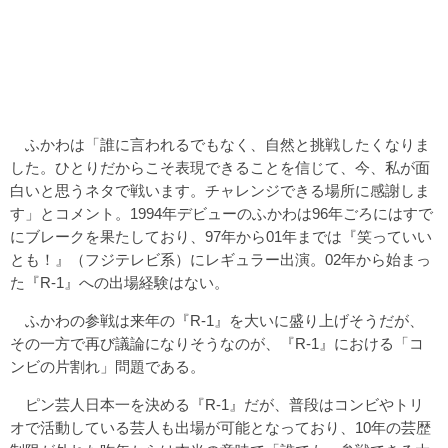
ふかわは「誰に言われるでもなく、自然と挑戦したくなりま
した。ひとりだからこそ表現できることを信じて、今、私が面
白いと思うネタで戦います。チャレンジできる場所に感謝しま
す」とコメント。1994年デビューのふかわは96年ごろにはすで
にブレークを果たしており、97年から01年までは『笑っていい
とも！』（フジテレビ系）にレギュラー出演。02年から始まっ
た『R-1』への出場経験はない。
ふかわの参戦は来年の『R-1』を大いに盛り上げそうだが、
その一方で再び議論になりそうなのが、『R-1』における「コ
ンビの片割れ」問題である。
ピン芸人日本一を決める『R-1』だが、普段はコンビやトリ
オで活動している芸人も出場が可能となっており、10年の芸歴