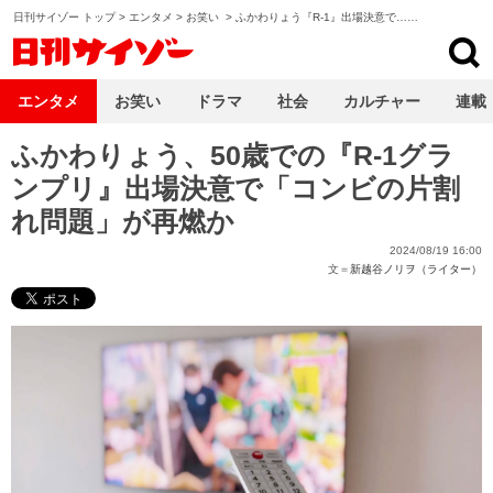
日刊サイゾー トップ
>
エンタメ
>
お笑い
>
ふかわりょう『R-1』出場決意で……
日刊サイゾー
エンタメ
お笑い
ドラマ
社会
カルチャー
連載
ふかわりょう、50歳での『R-1グラ
ンプリ』出場決意で「コンビの片割
れ問題」が再燃か
2024/08/19 16:00
文＝
新越谷ノリヲ（ライター）