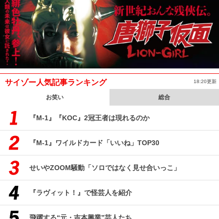
サイゾー人気記事ランキング
18:20更新
お笑い
総合
『M-1』『KOC』2冠王者は現れるのか
『M-1』ワイルドカード「いいね」TOP30
せいやZOOM騒動「ソロではなく見せ合いっこ」
『ラヴィット！』で怪芸人を紹介
飛躍する“元・吉本興業”芸人たち