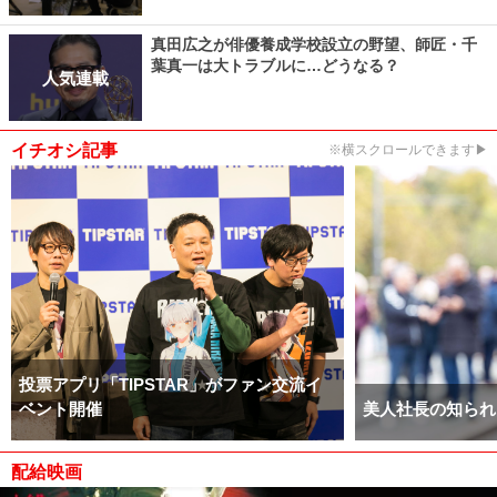
真田広之が俳優養成学校設立の野望、師匠・千
葉真一は大トラブルに…どうなる？
人気連載
イチオシ記事
※横スクロールできます▶
投票アプリ「TIPSTAR」がファン交流イ
ベント開催
美人社長の知られ
配給映画