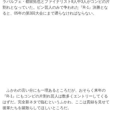
ラパルフェ・都留拓也とファイナリスト8人中3人がコンビの片
割れとなっていた。ピン芸人のみで争われた『R-1』決勝とな
ると、05年の第3回大会にまで遡らなければならない。
ふかわの言い分にも一理あるところだが、おそらく来年の
『R-1』にもコンビの片割れ芸人は数多くエントリーしてくる
はずだ。完全新ネタで臨むというふかわ、ここは貫録を見せて
後輩たちを蹴散らしてほしいところだ。