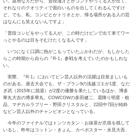
い。器用な方だから、普段漫才とかコントやってる人が出て、
それなりのクオリティで面白いものを出してくれるんですけ
ど。でも、私、コンビとかトリオとか、帰る場所がある人の芸
はなんにも笑えないんですよ」
「普段コンビをやってる人が、この時だけピンで出て来てワー
っとやるのは目をそむけたくなるんです」
いつになく口調に熱がこもっていたふかわだが、もしかした
らこの時期から自らの『R-1』参戦を考えていたのかもしれな
い。
実際、『R-1』においてピン芸人以外の活躍は目覚ましいも
のがある。過去大会でも、ザ・プラン9の浅越ゴエが1度、なだ
ぎ武（2015年に脱退）が2度の優勝を果たしているほか、博多
華丸大吉の博多華丸、COWCOWの多田健二、霜降り明星・粗
品、マヂカルラブリー・野田クリスタルと、22回中7回が純粋
なピン芸人以外のチャンピオンとなっている。
今年のファイナルではトンツカタン・お抹茶が爪痕を残して
いるし、昨年はコットン・きょん、カベポスター・永見大吾、