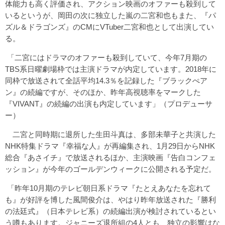
体能力も高く評価され、アクション映画のオファーも殺到して
いるというが、岡田の次に独立した嵐の二宮和也もまた、『パ
ズル＆ドラゴンズ』のCMにVTuber二宮和也として出演してい
る。
「二宮にはドラマのオファーも殺到していて、今年7月期の
TBS系日曜劇場枠では主演ドラマが内定しています。2018年に
同枠で放送されて全話平均14.3％を記録した『ブラックぺア
ン』の続編ですが、そのほか、昨年高視聴率をマークした
『VIVANT』の続編の出演も内定しています」（プロデューサ
ー）
二宮と同時期に退所した生田斗真は、多部未華子と共演した
NHK特集ドラマ『幸福な人』が再編集され、1月29日からNHK
総合『あさイチ』で放送されるほか、主演映画『告白コンフェ
ッション』が今年のゴールデンウィークに公開される予定だ。
「昨年10月期のテレビ朝日系ドラマ『たとえあなたを忘れて
も』が好評を博した風間俊介は、やはり昨年放送された『勝利
の法廷式』（日本テレビ系）の続編出演が検討されているとい
う噂もあります。ジャニーズ退所組の4人とも、独立の影響はな