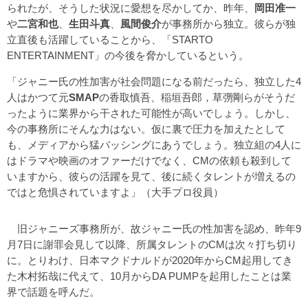
られたが、そうした状況に愛想を尽かしてか、昨年、
岡田准一
や
二宮和也
、
生田斗真
、
風間俊介
が事務所から独立。彼らが独
立直後も活躍していることから、「STARTO
ENTERTAINMENT」の今後を脅かしているという。
「ジャニー氏の性加害が社会問題になる前だったら、独立した4
人はかつて元
SMAP
の香取慎吾、稲垣吾郎，草彅剛らがそうだ
ったように業界から干された可能性が高いでしょう。しかし、
今の事務所にそんな力はない。仮に裏で圧力を加えたとして
も、メディアから猛バッシングにあうでしょう。独立組の4人に
はドラマや映画のオファーだけでなく、CMの依頼も殺到して
いますから、彼らの活躍を見て、後に続くタレントが増えるの
ではと危惧されていますよ」（大手プロ役員）
旧ジャニーズ事務所が、故ジャニー氏の性加害を認め、昨年9
月7日に謝罪会見して以降、所属タレントのCMは次々打ち切り
に。とりわけ、日本マクドナルドが2020年からCM起用してき
た木村拓哉に代えて、10月からDA PUMPを起用したことは業
界で話題を呼んだ。