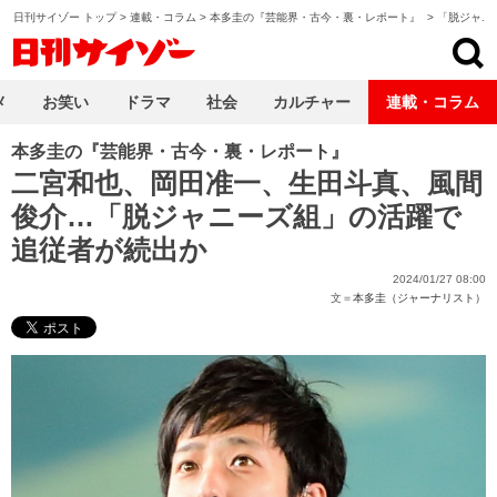
日刊サイゾー トップ
>
連載・コラム
>
本多圭の『芸能界・古今・裏・レポート』
>
「脱ジャニ
日刊サイゾー
メ
お笑い
ドラマ
社会
カルチャー
連載・コラム
本多圭の『芸能界・古今・裏・レポート』
二宮和也、岡田准一、生田斗真、風間
俊介…「脱ジャニーズ組」の活躍で
追従者が続出か
2024/01/27 08:00
文＝
本多圭（ジャーナリスト）