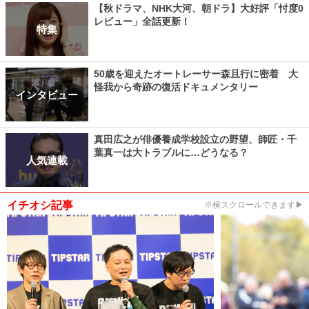
【秋ドラマ、NHK大河、朝ドラ】大好評「忖度0
レビュー」全話更新！
特集
50歳を迎えたオートレーサー森且行に密着 大
怪我から奇跡の復活ドキュメンタリー
インタビュー
真田広之が俳優養成学校設立の野望、師匠・千
葉真一は大トラブルに…どうなる？
人気連載
イチオシ記事
※横スクロールできます▶