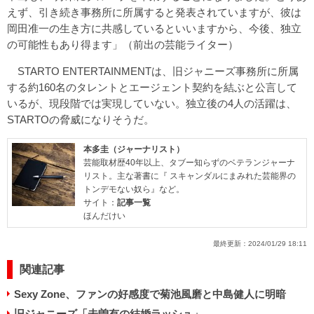
えず、引き続き事務所に所属すると発表されていますが、彼は
岡田准一の生き方に共感しているといいますから、今後、独立
の可能性もあり得ます」（前出の芸能ライター）
STARTO ENTERTAINMENTは、旧ジャニーズ事務所に所属
する約160名のタレントとエージェント契約を結ぶと公言して
いるが、現段階では実現していない。独立後の4人の活躍は、
STARTOの脅威になりそうだ。
本多圭（ジャーナリスト）
芸能取材歴40年以上、タブー知らずのベテランジャーナ
リスト。主な著書に『 スキャンダルにまみれた芸能界の
トンデモない奴ら』など。
サイト：
記事一覧
ほんだけい
最終更新：
2024/01/29 18:11
関連記事
Sexy Zone、ファンの好感度で菊池風磨と中島健人に明暗
旧ジャニーズ「未曽有の結婚ラッシュ」