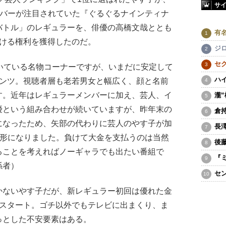
サ
ンバーが注目されていた『ぐるぐるナインティナ
バトル」のレギュラーを、俳優の高橋文哉ととも
有
続ける権利を獲得したのだ。
ジ
セ
いている名物コーナーですが、いまだに安定して
ハ
テンツ。視聴者層も老若男女と幅広く、顔と名前
す。近年はレギュラーメンバーに加え、芸人、イ
瀧
優という組み合わせが続いていますが、昨年末の
倉
になったため、矢部の代わりに芸人のやす子が加
長
る形になりました。負けて大金を支払うのは当然
後
ることを考えればノーギャラでも出たい番組で
『
係者）
セ
ないやす子だが、新レギュラー初回は優れた金
なスタート。ゴチ以外でもテレビに出まくり、ま
っとした不安要素はある。