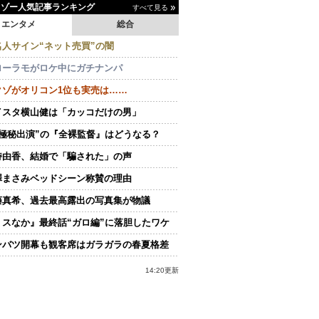
イゾー人気記事ランキング
すべて見る
エンタメ
総合
名人サイン“ネット売買”の闇
ローラモがロケ中にガチナンパ
クゾがオリコン1位も実売は……
イスタ横山健は「カッコだけの男」
“極秘出演”の『全裸監督』はどうなる？
持由香、結婚で「騙された」の声
澤まさみベッドシーン称賛の理由
藤真希、過去最高露出の写真集が物議
ミスなか』最終話“ガロ編”に落胆したワケ
ンバツ開幕も観客席はガラガラの春夏格差
14:20更新