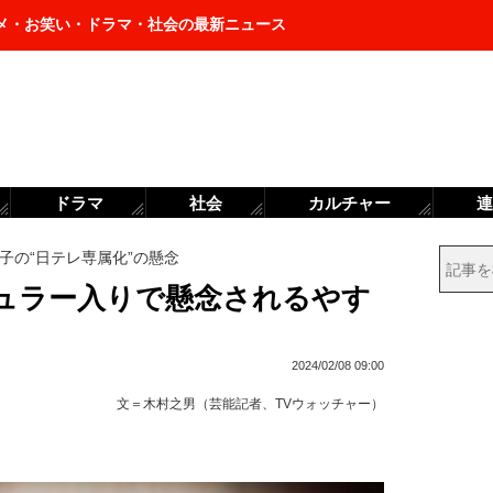
メ・お笑い・ドラマ・社会の最新ニュース
ドラマ
社会
カルチャー
連
子の“日テレ専属化”の懸念
ュラー入りで懸念されるやす
2024/02/08 09:00
文＝
木村之男（芸能記者、TVウォッチャー）