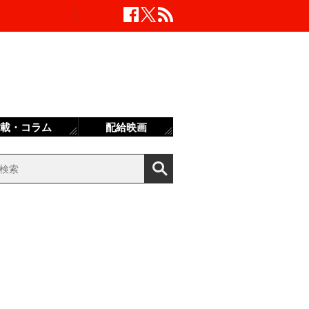
載・コラム
配給映画