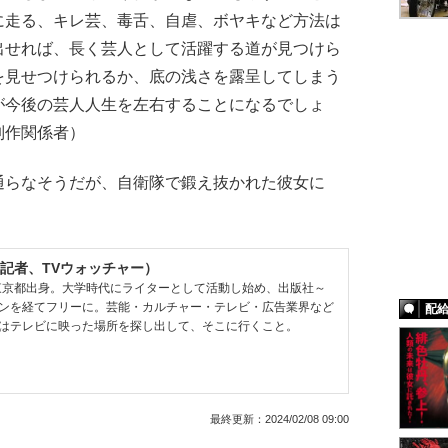
に走る、キレ芸、毒舌、自虐、ボヤキなど方法は
出せれば、長く芸人として活躍する道が見つけら
を見せつけられるか、底の浅さを露呈してしまう
が今後の芸人人生を左右することになるでしょ
制作関係者）
らなそうだが、自衛隊で鍛え抜かれた彼女に
。
記者、TVウォッチャー）
、東京都出身。大学時代にライターとして活動し始め、出版社～
ンを経てフリーに。芸能・カルチャー・テレビ・広告業界など
配
はテレビに映った場所を探し出して、そこに行くこと。
最終更新：
2024/02/08 09:00