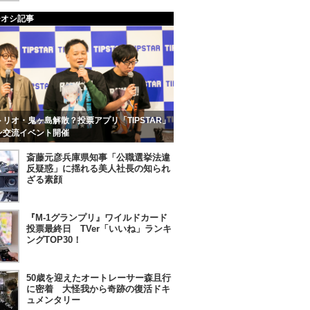
チオシ記事
リオ・鬼ヶ島解散？投票アプリ「TIPSTAR」
ン交流イベント開催
斎藤元彦兵庫県知事「公職選挙法違
反疑惑」に揺れる美人社長の知られ
ざる素顔
『M-1グランプリ』ワイルドカード
投票最終日 TVer「いいね」ランキ
ングTOP30！
50歳を迎えたオートレーサー森且行
に密着 大怪我から奇跡の復活ドキ
ュメンタリー