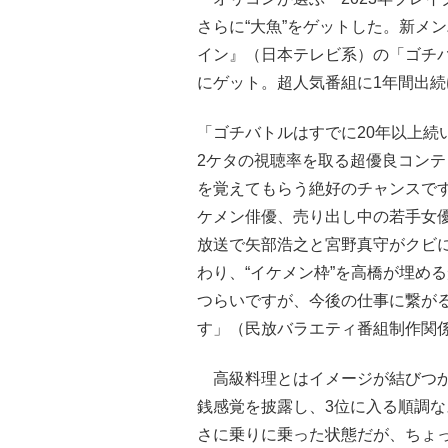
さらに“大魚”をゲットした。新メ
イン』（日本テレビ系）の「ゴチ
にゲット。超人気番組に1年間出
「ゴチバトルはすでに20年以上続
2ケタの視聴率を取る超優良コン
を覚えてもらう絶好のチャンスで
ケメン俳優、売り出し中の若手女
放送で矢部浩之と宮野真守がクビ
わり、“イケメン枠”を高橋が埋め
つらいですが、今後の仕事に繋が
す」（民放バラエティ番組制作関
高級料理とはイメージが結びつか
銭感覚を披露し、3位に入る順調
さに乗りに乗った状態だが、ちょ