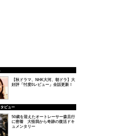
集
【秋ドラマ、NHK大河、朝ドラ】大
好評「忖度0レビュー」全話更新！
ンタビュー
50歳を迎えたオートレーサー森且行
に密着 大怪我から奇跡の復活ドキ
ュメンタリー