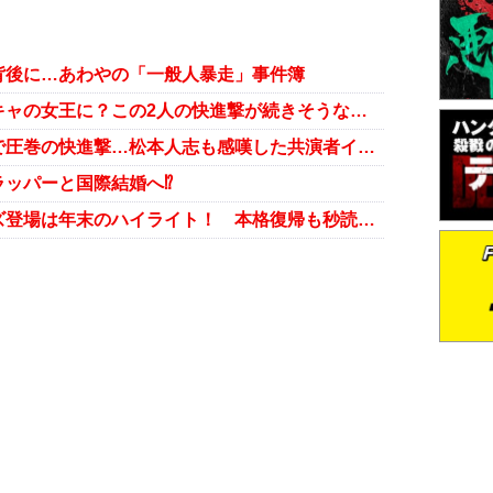
背後に…あわやの「一般人暴走」事件簿
やす子とゆうちゃみ、陰キャと陽キャの女王に？この2人の快進撃が続きそうな理由
女芸人やす子、トークスキル向上で圧巻の快進撃…松本人志も感嘆した共演者イジり
ラッパーと国際結婚へ⁉
中島知子『ゴチバトル』サプライズ登場は年末のハイライト！ 本格復帰も秒読みか