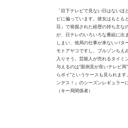
「目下テレビで見ない日はないほ
ビに偏っています。彼女はもとも
荘』で発掘された経歴の持ち主な
が、日テレのいろいろな番組に出ま
しまい、他局の仕事が来ないパタ
モトアヤコですし、ブルゾンちえ
入りそう。芸能人が売れるタイミ
与えるのは“面倒見が良いテレビ局
らポイ”というケースも見られます
ンデス！』のシーズンレギュラー
（キー局関係者）