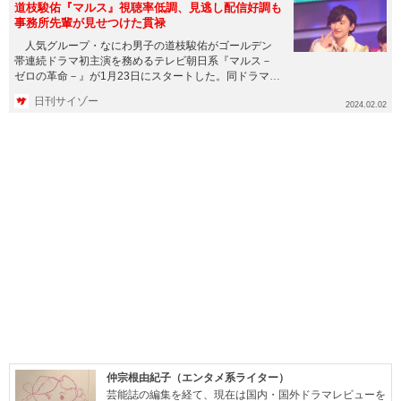
道枝駿佑『マルス』視聴率低調、見逃し配信好調も
事務所先輩が見せつけた貫禄
人気グループ・なにわ男子の道枝駿佑がゴールデン
帯連続ドラマ初主演を務めるテレビ朝日系『マルス－
ゼロの革命－』が1月23日にスタートした。同ドラマ
は、俳優の菅田将暉が主...
日刊サイゾー
2024.02.02
仲宗根由紀子（エンタメ系ライター）
芸能誌の編集を経て、現在は国内・国外ドラマレビューを