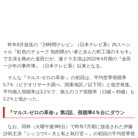
昨年8月放送の『24時間テレビ』（日本テレビ系）内スペシ
ャル『虹色のチョーク 知的障がい者と歩んだ町工場のキセキ』
で主演を務めた道田だが、連ドラ主演は2022年4月期の『金田
一少年の事件簿』（日本テレビ系）以来となる。
そんな『マルス-ゼロの革命-』の初回は、平均世帯視聴率
5.7％（ビデオリサーチ調べ、関東地区／以下同）と低空発進。
平均個人視聴率は3.2％で、個人のコア視聴率（13歳～49歳）も
2.2％と低かった。
『マルス-ゼロの革命-』第2話、視聴率4％台にダウン
なお、同枠（火曜午後9時台）で昨年7月期に放送された伊藤
沙莉主演『シッコウ!!～犬と私と執行官～』の初回の平均世帯視