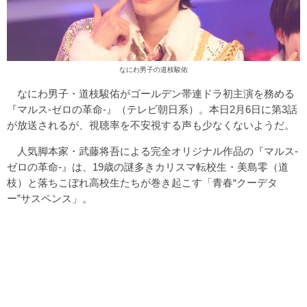
なにわ男子の道枝駿佑
なにわ男子・道枝駿佑がゴールデン帯連ドラ初主演を務める
『マルス-ゼロの革命-』（テレビ朝日系）。本日2月6日に第3話
が放送されるが、視聴率を不安視する声も少なくないようだ。
人気脚本家・武藤将吾による完全オリジナル作品の『マルス-
ゼロの革命-』は、19歳の謎多きカリスマ転校生・美島零（道
枝）と落ちこぼれ高校生たちが巻き起こす「青春“クーデタ
ー”サスペンス」。