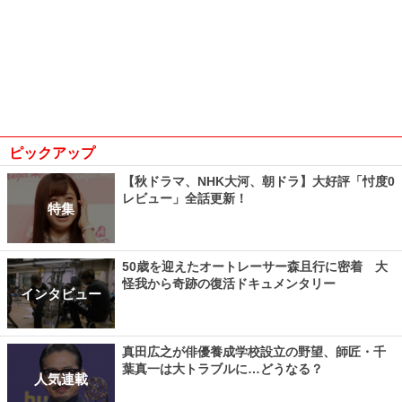
ピックアップ
【秋ドラマ、NHK大河、朝ドラ】大好評「忖度0
レビュー」全話更新！
特集
50歳を迎えたオートレーサー森且行に密着 大
怪我から奇跡の復活ドキュメンタリー
インタビュー
真田広之が俳優養成学校設立の野望、師匠・千
葉真一は大トラブルに…どうなる？
人気連載