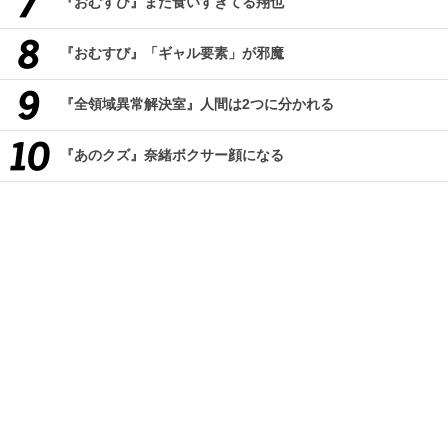
『おむすび』また食いすぎてる翔也
『おむすび』「ギャル要素」が邪魔
『全領域異常解決室』人間は2つに分かれる
『あのクズ』奈緒ボクサー顔になる