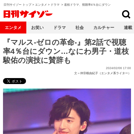
日刊サイゾー トップ
>
エンタメ
>
ドラマ
>
道枝ドラマ、視聴率4％台にダウン
日刊サイゾー
エンタメ
お笑い
ドラマ
社会
カルチャー
連載
『マルス-ゼロの革命-』第2話で視聴
率4％台にダウン…なにわ男子・道枝
駿佑の演技に賛辞も
2024/02/06 17:00
文＝
仲宗根由紀子（エンタメ系ライター）