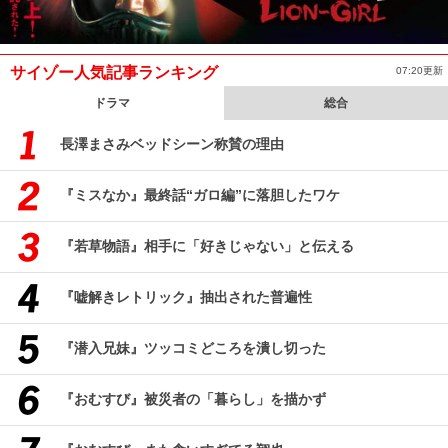
サイゾー人気記事ランキング
07:20更新
ドラマ
総合
長澤まさみベッドシーン称賛の理由
『ミスなか』最終話“ガロ編”に落胆したワケ
『若草物語』相手に「好きじゃない」と伝える
『嘘解きレトリック』抽出された普遍性
『潜入兄妹』ツッコミどころを潰し切った
『おむすび』被災者の「暮らし」を描かず