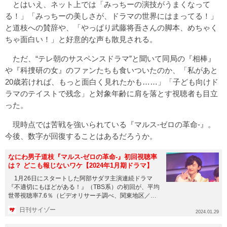
とはいえ、ネット上では「みっちーの演技がうまくなって
る！」「みっちーの美しさが、ドラマの世界にはまってる！」
と道枝への賛辞や、「やっぱり武藤将吾さんの脚本、めちゃく
ちゃ面白い！」と好意的な声も散見される。
ただ、“テレ朝のサスペンスドラマ”と聞いて同局の『相棒』
や『科捜研の女』のファンたちも食いついたのか、「私があと
20歳若ければ、もっと面白く見れたかも……」「子ども向けド
ラマのテイストで残念」と対象年齢に肩を落とす視聴者も目立
った。
現時点では苦戦を強いられている『マルス-ゼロの革命-』。
今後、数字が回復することはあるだろうか。
なにわ男子道枝『マルス-ゼロの革命-』初回視聴率
は？ どこも報じないワケ【2024年1月期ドラマ】
1月26日にスタートした阿部サダヲ主演連続ドラマ
『不適切にもほどがある！』（TBS系）の初回が、平均
世帯視聴率7.6％（ビデオリサーチ調べ、関東地区／以
下同）を記録し...
日刊サイゾー
2024.01.29