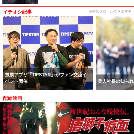
イチオシ記事
※横スクロールできます▶
投票アプリ「TIPSTAR」がファン交流イ
ベント開催
美人社長の知られ
配給映画