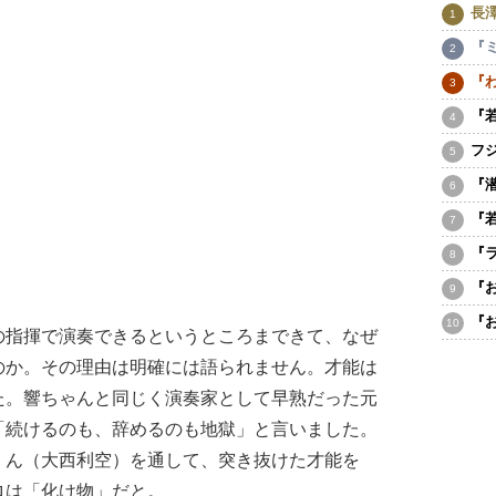
長
『
『
『
フ
『
『
『
『
『
指揮で演奏できるというところまできて、なぜ
のか。その理由は明確には語られません。才能は
た。響ちゃんと同じく演奏家として早熟だった元
「続けるのも、辞めるのも地獄」と言いました。
くん（大西利空）を通して、突き抜けた才能を
ロは「化け物」だと。