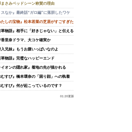
澤まさみベッドシーン称賛の理由
ミスなか』最終話“ガロ編”に落胆したワケ
わたしの宝物』松本若菜の芝居がすごすぎた
若草物語』相手に「好きじゃない」と伝える
ジ香里奈ドラマ、大コケ確実か
潜入兄妹』もうお腹いっぱいなのよ
若草物語』完璧なハッピーエンド
ライオンの隠れ家』着地の先が描かれる
おむすび』橋本環奈の「困り顔」への執着
おむすび』何が起こっているのです？
01:20更新