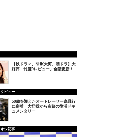
集
【秋ドラマ、NHK大河、朝ドラ】大
好評「忖度0レビュー」全話更新！
ンタビュー
50歳を迎えたオートレーサー森且行
に密着 大怪我から奇跡の復活ドキ
ュメンタリー
チオシ記事