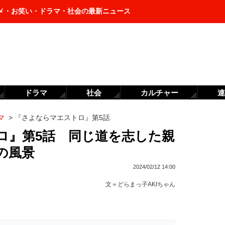
メ・お笑い・ドラマ・社会の最新ニュース
ドラマ
社会
カルチャー
連
マ
>
『さよならマエストロ』第5話
ロ』第5話 同じ道を志した親
の風景
2024/02/12 14:00
文＝
どらまっ子AKIちゃん