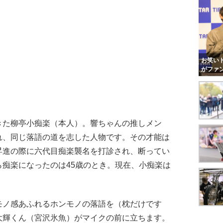
お笑いト
がファ
た柳亭小痴楽（本人）。響ちゃんの推しメン
れ、同じ落語の道を志した人物です。その才能は
昇進の際に六代目痴楽襲名を打診され、断ってい
痴楽になったのは45歳のとき。現在、小痴楽は
ノ感あふれるホンモノの落語を（枕だけです
大輝くん（宮沢氷魚）がマイクの前に立ちます。