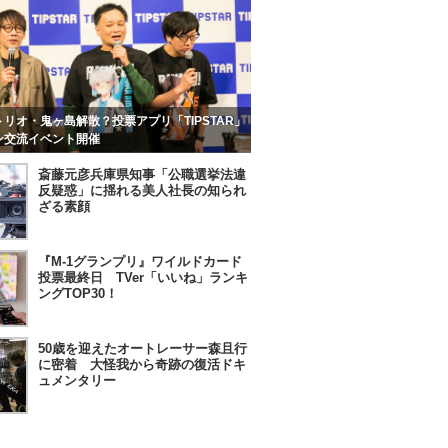
リオ・鬼ヶ島解散？投票アプリ「TIPSTAR」
ン交流イベント開催
斎藤元彦兵庫県知事「公職選挙法違
反疑惑」に揺れる美人社長の知られ
ざる素顔
『M-1グランプリ』ワイルドカード
投票最終日 TVer「いいね」ランキ
ングTOP30！
50歳を迎えたオートレーサー森且行
に密着 大怪我から奇跡の復活ドキ
ュメンタリー