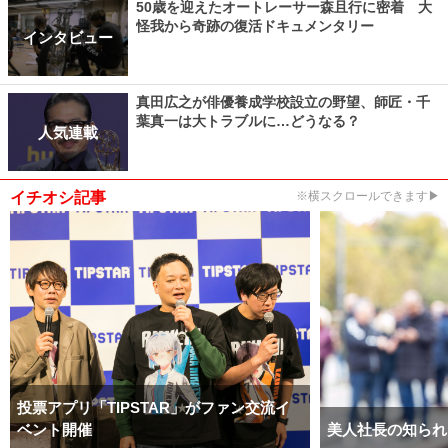
50歳を迎えたオートレーサー森且行に密着 大
怪我から奇跡の復活ドキュメンタリー
インタビュー
真田広之が俳優養成学校設立の野望、師匠・千
葉真一は大トラブルに…どうなる？
人気連載
イチオシ記事
※横スクロールできます▶
投票アプリ「TIPSTAR」がファン交流イ
ベント開催
美人社長の知られ