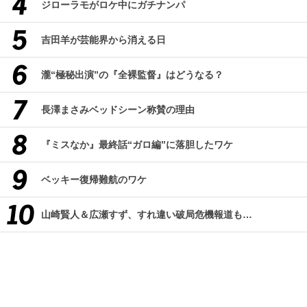
ジローラモがロケ中にガチナンパ
吉田羊が芸能界から消える日
瀧“極秘出演”の『全裸監督』はどうなる？
長澤まさみベッドシーン称賛の理由
『ミスなか』最終話“ガロ編”に落胆したワケ
ベッキー復帰難航のワケ
山崎賢人＆広瀬すず、すれ違い破局危機報道も…