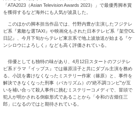
「ATA2023（Asian Television Awards 2023）」で最優秀脚本賞
を獲得するなど海外にも人気が波及した。
このほかの脚本担当作品では、竹野内豊が主演したフジテレ
ビ系『素敵な選TAXI』や映画化もされた日本テレビ系『架空OL
日記』、今月下旬からテレビ東京系で地上波放送が始まる『ケ
ンシロウによろしく』なども高く評価されている。
俳優としても独特の味があり、4月12日スタートのフジテレ
ビ系ドラマ『イップス』では篠原涼子と共にダブル主演を務め
る。小説を書けなくなったミステリー作家（篠原）と、事件を
解決できなくなった刑事（バカリズム）の“絶不調コンビ”が互
いを補い合って殺人事件に挑むミステリーコメディで、冒頭で
犯人が明かされる倒叙形式であることから「令和の古畑任三
郎」になるのではと期待されている。