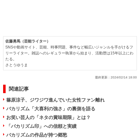
佐藤勇馬（芸能ライター）
SNSや動画サイト、芸能、時事問題、事件など幅広いジャンルを手がけるフ
リーライター。雑誌へのレギュラー執筆から始まり、活動歴は15年以上にわ
たる。
さとうゆうま
最終更新：
2024/02/14 18:00
関連記事
篠原涼子、ジワジワ進んでいた女性ファン離れ
バカリズム「大喜利の強さ」の裏側を語る
お笑い芸人の「ネタの賞味期限」とは？
「バカリズム印」への信頼と実績
バカリズムの作品が持つ郷愁