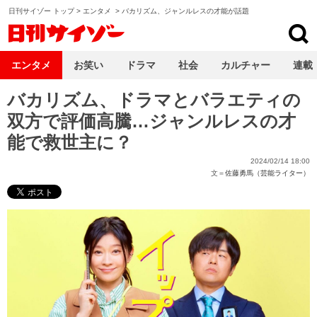
日刊サイゾー トップ
>
エンタメ
>
バカリズム、ジャンルレスの才能が話題
日刊サイゾー
エンタメ
お笑い
ドラマ
社会
カルチャー
連載
バカリズム、ドラマとバラエティの
双方で評価高騰…ジャンルレスの才
能で救世主に？
2024/02/14 18:00
文＝
佐藤勇馬（芸能ライター）