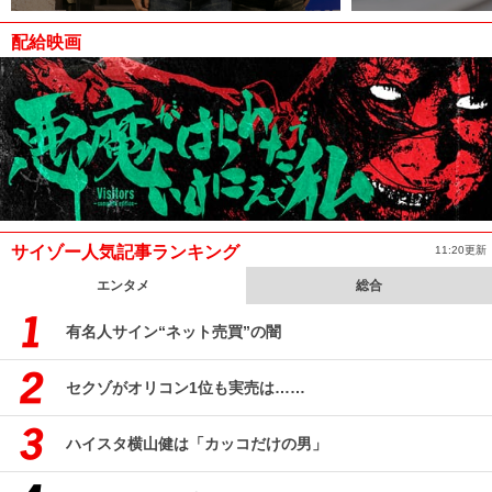
配給映画
サイゾー人気記事ランキング
11:20更新
エンタメ
総合
有名人サイン“ネット売買”の闇
セクゾがオリコン1位も実売は……
ハイスタ横山健は「カッコだけの男」