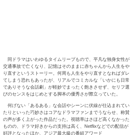
同ドラマはいわゆるタイムリープもので、平凡な独身女性が
交通事故で亡くなり、記憶はそのままに赤ちゃんから人生をや
り直すというストーリー。何周も人生をやり直すとなればダレ
てしまう恐れもあったが、リアルでコミカルな「いかにも日常
でありそうな会話劇」が軽妙でまったく飽きさせず、セリフ選
びのセンスをはじめとする脚本の優秀さが際立っていた。
何げない「あるある」な会話やシーンに伏線が仕込まれてい
たりといった巧妙さはコアなドラマファンまでうならせ、称賛
の声が多く上がった作品だった。視聴率はさほど高くなかった
ものの、ドラマ好きからの支持は高く、Netflixなどでの配信が
好評となったほか、アジア最大級の番組アワード