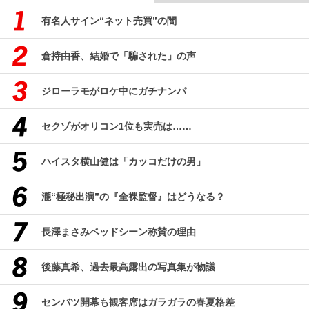
有名人サイン“ネット売買”の闇
倉持由香、結婚で「騙された」の声
ジローラモがロケ中にガチナンパ
セクゾがオリコン1位も実売は……
ハイスタ横山健は「カッコだけの男」
瀧“極秘出演”の『全裸監督』はどうなる？
長澤まさみベッドシーン称賛の理由
後藤真希、過去最高露出の写真集が物議
センバツ開幕も観客席はガラガラの春夏格差