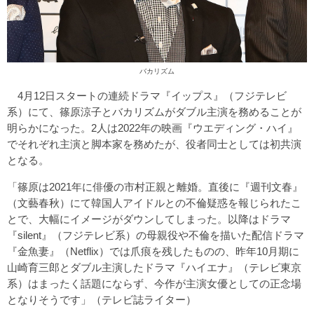
バカリズム
4月12日スタートの連続ドラマ『イップス』（フジテレビ
系）にて、篠原涼子とバカリズムがダブル主演を務めることが
明らかになった。2人は2022年の映画『ウエディング・ハイ』
でそれぞれ主演と脚本家を務めたが、役者同士としては初共演
となる。
「篠原は2021年に俳優の市村正親と離婚。直後に『週刊文春』
（文藝春秋）にて韓国人アイドルとの不倫疑惑を報じられたこ
とで、大幅にイメージがダウンしてしまった。以降はドラマ
『silent』（フジテレビ系）の母親役や不倫を描いた配信ドラマ
『金魚妻』（Netflix）では爪痕を残したものの、昨年10月期に
山崎育三郎とダブル主演したドラマ『ハイエナ』（テレビ東京
系）はまったく話題にならず、今作が主演女優としての正念場
となりそうです」（テレビ誌ライター）