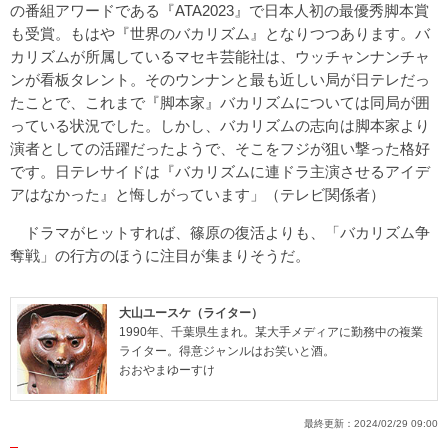
の番組アワードである『ATA2023』で日本人初の最優秀脚本賞
も受賞。もはや『世界のバカリズム』となりつつあります。バ
カリズムが所属しているマセキ芸能社は、ウッチャンナンチャ
ンが看板タレント。そのウンナンと最も近しい局が日テレだっ
たことで、これまで『脚本家』バカリズムについては同局が囲
っている状況でした。しかし、バカリズムの志向は脚本家より
演者としての活躍だったようで、そこをフジが狙い撃った格好
です。日テレサイドは『バカリズムに連ドラ主演させるアイデ
アはなかった』と悔しがっています」（テレビ関係者）
ドラマがヒットすれば、篠原の復活よりも、「バカリズム争
奪戦」の行方のほうに注目が集まりそうだ。
大山ユースケ（ライター）
1990年、千葉県生まれ。某大手メディアに勤務中の複業
ライター。得意ジャンルはお笑いと酒。
おおやまゆーすけ
最終更新：
2024/02/29 09:00