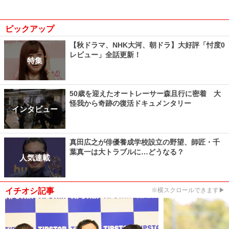
ピックアップ
【秋ドラマ、NHK大河、朝ドラ】大好評「忖度0
レビュー」全話更新！
特集
50歳を迎えたオートレーサー森且行に密着 大
怪我から奇跡の復活ドキュメンタリー
インタビュー
真田広之が俳優養成学校設立の野望、師匠・千
葉真一は大トラブルに…どうなる？
人気連載
イチオシ記事
※横スクロールできます▶