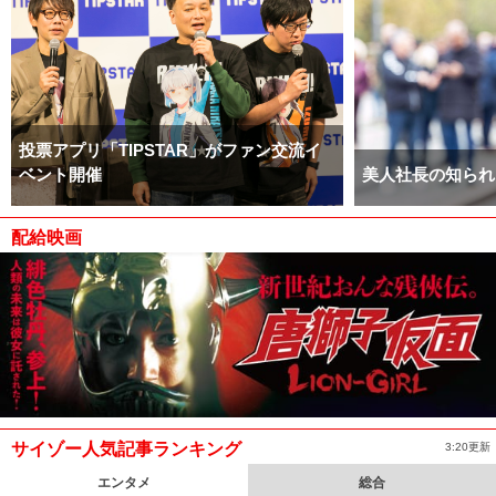
投票アプリ「TIPSTAR」がファン交流イ
ベント開催
美人社長の知られ
配給映画
サイゾー人気記事ランキング
3:20更新
エンタメ
総合