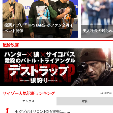
投票アプリ「TIPSTAR」がファン交流イ
ベント開催
美人社長の知られ
配給映画
サイゾー人気記事ランキング
04:20更新
エンタメ
総合
セクゾがオリコン1位も実売は……