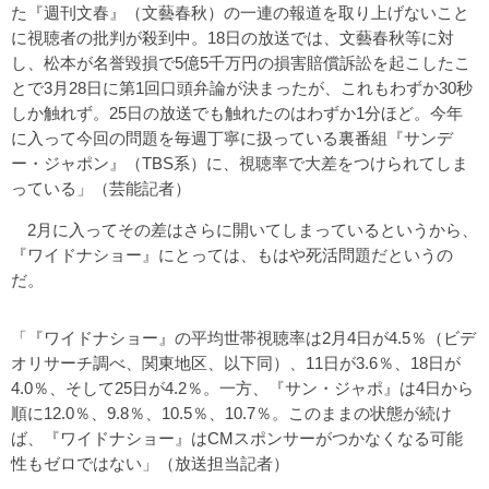
た『週刊文春』（文藝春秋）の一連の報道を取り上げないこと
に視聴者の批判が殺到中。18日の放送では、文藝春秋等に対
し、松本が名誉毀損で5億5千万円の損害賠償訴訟を起こしたこ
とで3月28日に第1回口頭弁論が決まったが、これもわずか30秒
しか触れず。25日の放送でも触れたのはわずか1分ほど。今年
に入って今回の問題を毎週丁寧に扱っている裏番組『サンデ
ー・ジャポン』（TBS系）に、視聴率で大差をつけられてしま
っている」（芸能記者）
2月に入ってその差はさらに開いてしまっているというから、
『ワイドナショー』にとっては、もはや死活問題だというの
だ。
「『ワイドナショー』の平均世帯視聴率は2月4日が4.5％（ビデ
オリサーチ調べ、関東地区、以下同）、11日が3.6％、18日が
4.0％、そして25日が4.2％。一方、『サン・ジャポ』は4日から
順に12.0％、9.8％、10.5％、10.7％。このままの状態が続け
ば、『ワイドナショー』はCMスポンサーがつかなくなる可能
性もゼロではない」（放送担当記者）