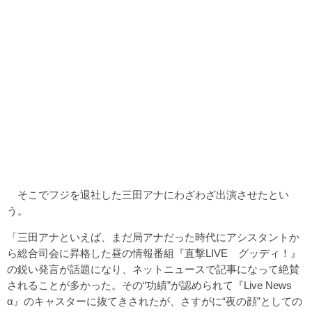
そこでフジを退社した三田アナにわざわざ出演させたとい
う。
「三田アナといえば、まだ局アナだった時代にアシスタントか
ら総合司会に昇格した昼の情報番組『直撃LIVE グッディ！』
の鋭い発言が話題になり、ネットニュースで記事になって絶賛
されることが多かった。その“功績”が認められて『Live News
α』のキャスターに抜てきされたが、さすがに“夜の顔”としての