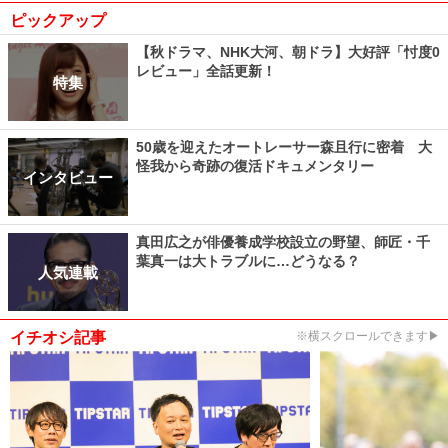
ピックアップ
【秋ドラマ、NHK大河、朝ドラ】大好評「忖度0
レビュー」全話更新！
特集
50歳を迎えたオートレーサー森且行に密着 大
怪我から奇跡の復活ドキュメンタリー
インタビュー
真田広之が俳優養成学校設立の野望、師匠・千
葉真一は大トラブルに…どうなる？
人気連載
イチオシ記事
※横スクロールできます▶