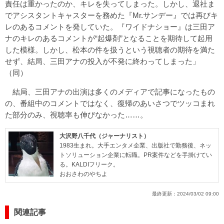
責任は重かったのか、キレを失ってしまった。しかし、退社ま
でアシスタントキャスターを務めた『Mr.サンデー』では再びキ
レのあるコメントを発していた。『ワイドナショー』は三田ア
ナのキレのあるコメントが“起爆剤”となることを期待して起用
した模様。しかし、松本の件を扱うという視聴者の期待を満た
せず、結局、三田アナの投入が不発に終わってしまった」
（同）
結局、三田アナの出演は多くのメディアで記事になったもの
の、番組中のコメントではなく、復帰のあいさつでツッコまれ
た部分のみ、視聴率も伸びなかった……。
大沢野八千代（ジャーナリスト）
1983生まれ。大手エンタメ企業、出版社で勤務後、ネッ
トソリューション企業に転職。PR案件などを手掛けてい
る。KALDIフリーク。
おおさわのやちよ
最終更新：
2024/03/02 09:00
関連記事