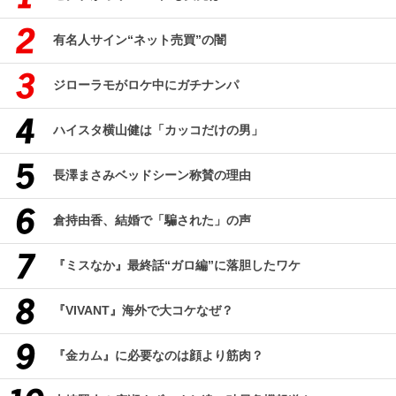
有名人サイン“ネット売買”の闇
ジローラモがロケ中にガチナンパ
ハイスタ横山健は「カッコだけの男」
長澤まさみベッドシーン称賛の理由
倉持由香、結婚で「騙された」の声
『ミスなか』最終話“ガロ編”に落胆したワケ
『VIVANT』海外で大コケなぜ？
『金カム』に必要なのは顔より筋肉？