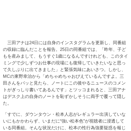
三田アナは24日には自身のインスタグラムを更新し、同番組
の収録に臨んだことを報告。25日の同番組では、「昨年、子ど
もを産みまして、もうすぐ1歳になるんですけれども、このタイ
ミングで少しずつお仕事の現場にも復帰していきたいなと思っ
て久しぶりに出てきました」と緊張気味にあいさつ。しかし、
MCの東野幸治から「めちゃめちゃおびえているんですよ。三
田さんをパッと見たら、ノートにこの後やるニュースのコメン
トがぎっしり書いてあるんです」とツッコまれると、三田アナ
はデスク上の自身のノートを恥ずかしそうに両手で覆って隠し
た。
「すでに、ダウンタウン・松本人志がレギュラー出演していな
いにもかかわらず、いまだに“強い松本色”が視聴者に浸透して
いる同番組。そんな状況だけに、松本の性行為強要疑惑を報じ