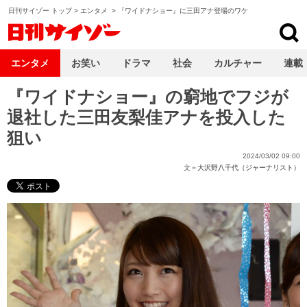
日刊サイゾー トップ
>
エンタメ
>
『ワイドナショー』に三田アナ登場のワケ
日刊サイゾー
エンタメ
お笑い
ドラマ
社会
カルチャー
連載
『ワイドナショー』の窮地でフジが
退社した三田友梨佳アナを投入した
狙い
2024/03/02 09:00
文＝
大沢野八千代（ジャーナリスト）