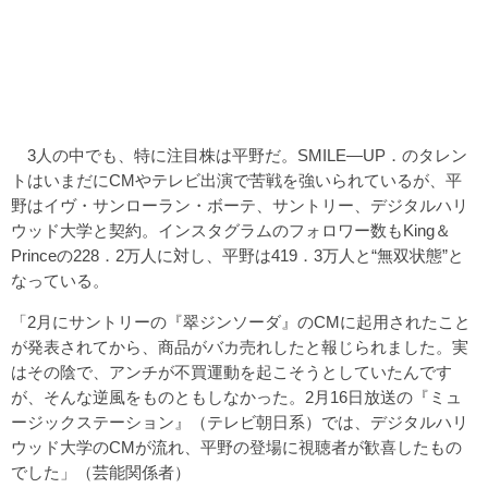
3人の中でも、特に注目株は平野だ。SMILE―UP．のタレン
トはいまだにCMやテレビ出演で苦戦を強いられているが、平
野はイヴ・サンローラン・ボーテ、サントリー、デジタルハリ
ウッド大学と契約。インスタグラムのフォロワー数もKing＆
Princeの228．2万人に対し、平野は419．3万人と“無双状態”と
なっている。
「2月にサントリーの『翠ジンソーダ』のCMに起用されたこと
が発表されてから、商品がバカ売れしたと報じられました。実
はその陰で、アンチが不買運動を起こそうとしていたんです
が、そんな逆風をものともしなかった。2月16日放送の『ミュ
ージックステーション』（テレビ朝日系）では、デジタルハリ
ウッド大学のCMが流れ、平野の登場に視聴者が歓喜したもの
でした」（芸能関係者）