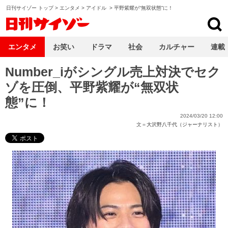
日刊サイゾー トップ
>
エンタメ
>
アイドル
>
平野紫耀が“無双状態”に！
日刊サイゾー
エンタメ
お笑い
ドラマ
社会
カルチャー
連載
Number_iがシングル売上対決でセク
ゾを圧倒、平野紫耀が“無双状
態”に！
2024/03/20 12:00
文＝
大沢野八千代（ジャーナリスト）