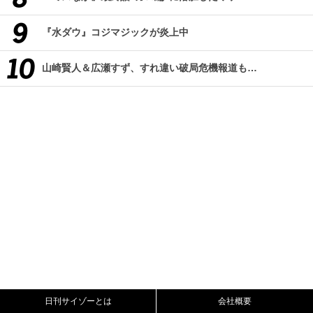
『水ダウ』コジマジックが炎上中
山崎賢人＆広瀬すず、すれ違い破局危機報道も…
日刊サイゾーとは
会社概要