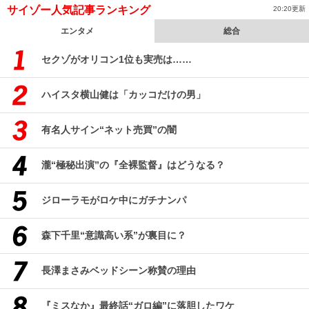
サイゾー人気記事ランキング
20:20更新
エンタメ
総合
セクゾがオリコン1位も実売は……
ハイスタ横山健は「カッコだけの男」
有名人サイン“ネット売買”の闇
瀧“極秘出演”の『全裸監督』はどうなる？
ジローラモがロケ中にガチナンパ
森下千里“意識高い系”が裏目に？
長澤まさみベッドシーン称賛の理由
『ミスなか』最終話“ガロ編”に落胆したワケ