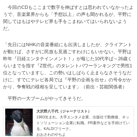
今回のCDもここまで数字を伸ばすとは思われていなかったよ
うで、音楽業界からも「予想以上」の声も聞かれるが、平野に
関してはもはやテレビ界も手をこまねいてはいられないよう
だ。
「先日にはNHKの音楽番組にも出演しましたが、クライアント
が動けば、さすがに民放も見過ごすわけにもいかない。平野は
昨年『日経エンタテインメント！』が報じた10代半ば～26歳く
らいまでを指す『Z世代』のタレントパワーランキングで男性1
位となっていますし、この勢いはしばらく止まらなさそうなだ
けに、すでにテレビ各局では『平野の企画を出せ』の号令がか
かり、争奪戦の様相を呈しています」（前出・芸能関係者）
平野の一大ブームがやってきそうだ。
大沢野八千代（ジャーナリスト）
1983生まれ。大手エンタメ企業、出版社で勤務後、ネッ
トソリューション企業に転職。PR案件などを手掛けてい
る。KALDIフリーク。
おおさわのやちよ