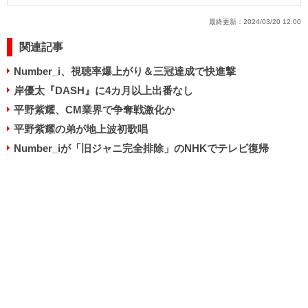
最終更新：
2024/03/20 12:00
関連記事
Number_i、視聴率爆上がり＆三冠達成で快進撃
岸優太『DASH』に4カ月以上出番なし
平野紫耀、CM業界で争奪戦激化か
平野紫耀の弟が地上波初歌唱
Number_iが「旧ジャニ完全排除」のNHKでテレビ復帰