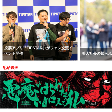
投票アプリ「TIPSTAR」がファン交流イ
ベント開催
美人社長の知られ
配給映画