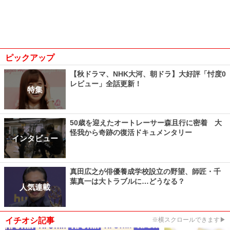
ピックアップ
【秋ドラマ、NHK大河、朝ドラ】大好評「忖度0
レビュー」全話更新！
特集
50歳を迎えたオートレーサー森且行に密着 大
怪我から奇跡の復活ドキュメンタリー
インタビュー
真田広之が俳優養成学校設立の野望、師匠・千
葉真一は大トラブルに…どうなる？
人気連載
イチオシ記事
※横スクロールできます▶