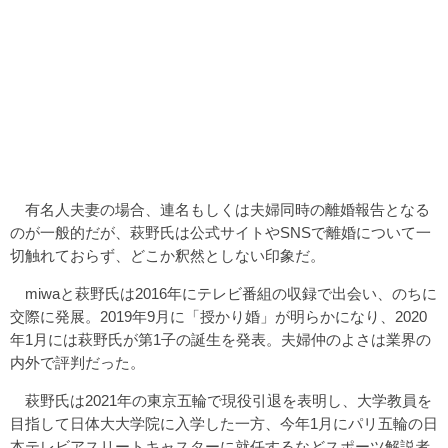
有名人夫妻の場合、連名もしくは夫婦同時の離婚報告となる
のが一般的だが、萩野氏は公式サイトやSNSで離婚について一
切触れておらず、どこか釈然としない印象だ。
miwaと萩野氏は2016年にテレビ番組の収録で出会い、のちに
交際に発展。2019年9月に「授かり婚」が明らかになり、2020
年1月には萩野氏が第1子の誕生を発表。夫婦仲のよさは業界の
内外で評判だった。
萩野氏は2021年の東京五輪で現役引退を表明し、大学教員を
目指して日体大大学院に入学した一方、今年1月にパリ五輪の日
本テレビアスリートキャスターに就任するなどスポーツ解説者