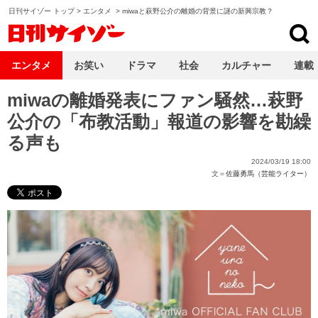
日刊サイゾー トップ
>
エンタメ
>
miwaと萩野公介の離婚の背景に謎の新興宗教？
日刊サイゾー
エンタメ
お笑い
ドラマ
社会
カルチャー
連載
miwaの離婚発表にファン騒然…萩野
公介の「布教活動」報道の影響を勘繰
る声も
2024/03/19 18:00
文＝
佐藤勇馬（芸能ライター）