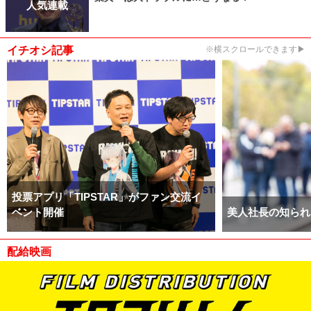
人気連載
イチオシ記事
※横スクロールできます▶
投票アプリ「TIPSTAR」がファン交流イ
ベント開催
美人社長の知られ
配給映画