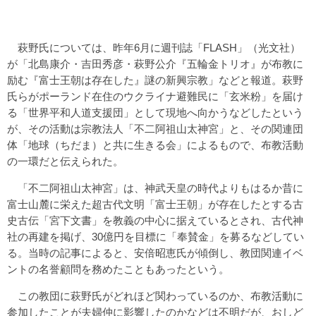
萩野氏については、昨年6月に週刊誌「FLASH」（光文社）
が「北島康介・吉田秀彦・萩野公介『五輪金トリオ』が布教に
励む『富士王朝は存在した』謎の新興宗教」などと報道。萩野
氏らがポーランド在住のウクライナ避難民に「玄米粉」を届け
る「世界平和人道支援団」として現地へ向かうなどしたという
が、その活動は宗教法人「不二阿祖山太神宮」と、その関連団
体「地球（ちだま）と共に生きる会」によるもので、布教活動
の一環だと伝えられた。
「不二阿祖山太神宮」は、神武天皇の時代よりもはるか昔に
富士山麓に栄えた超古代文明「富士王朝」が存在したとする古
史古伝「宮下文書」を教義の中心に据えているとされ、古代神
社の再建を掲げ、30億円を目標に「奉賛金」を募るなどしてい
る。当時の記事によると、安倍昭恵氏が傾倒し、教団関連イベ
ントの名誉顧問を務めたこともあったという。
この教団に萩野氏がどれほど関わっているのか、布教活動に
参加したことが夫婦仲に影響したのかなどは不明だが、おしど