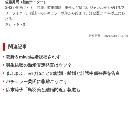
佐藤勇馬（芸能ライター）
SNSや動画サイト、芸能、時事問題、事件など幅広いジャンルを手がけるフ
リーライター。雑誌へのレギュラー執筆から始まり、活動歴は15年以上にわ
たる。
さとうゆうま
最終更新：
2024/03/19 18:00
関連記事
萩野＆miwa結婚祝福されず
羽生結弦の熱愛否定発言はウソ？
まふまふ、みけねことの結婚・離婚と誹謗中傷被害を告白
バチェラー黄氏に非難ごうごう
広末涼子「鳥羽氏と結婚間近」報道も…