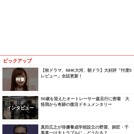
ピックアップ
【秋ドラマ、NHK大河、朝ドラ】大好評「忖度0
レビュー」全話更新！
特集
50歳を迎えたオートレーサー森且行に密着 大
怪我から奇跡の復活ドキュメンタリー
インタビュー
真田広之が俳優養成学校設立の野望、師匠・千
葉真一は大トラブルに…どうなる？