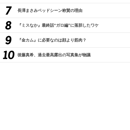
長澤まさみベッドシーン称賛の理由
『ミスなか』最終話“ガロ編”に落胆したワケ
『金カム』に必要なのは顔より筋肉？
後藤真希、過去最高露出の写真集が物議