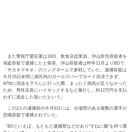
また警視庁愛宕署は18日、飲食店従業員、沖山幹浩容疑者を
強盗容疑で逮捕したと発表。沖山容疑者は昨年11月よりBDで
「サカキマキオ」のリングネームで参戦していた。逮捕容疑は
今月15日未明に港区内のガールズバーでカード決済できず、
ATMに現金を下ろしに行った際、まったく残高が足りなかった
ため、男性店長にハイキックするなど暴行し、約12万円を支払
わずに逃走した疑いだという。
この2人の逮捕前の今月6日には、出場歴のある複数の選手が
恐喝容疑で逮捕されていた。
「BDといえば、もともと逮捕歴などがあり“すねに傷”を持つ選