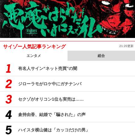
サイゾー人気記事ランキング
21:20更新
エンタメ
総合
有名人サイン“ネット売買”の闇
ジローラモがロケ中にガチナンパ
セクゾがオリコン1位も実売は……
倉持由香、結婚で「騙された」の声
ハイスタ横山健は「カッコだけの男」