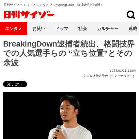
日刊サイゾー トップ
>
エンタメ
>
BreakingDown、逮捕者続出の余波
日刊サイゾー
エンタメ
お笑い
ドラマ
社会
カルチャー
連載
BreakingDown逮捕者続出、格闘技界
での人気選手らの “立ち位置”とその
余波
2024/03/23 12:00
文＝
大沢野八千代（ジャーナリスト）