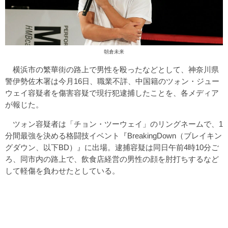
朝倉未来
横浜市の繁華街の路上で男性を殴ったなどとして、神奈川県
警伊勢佐木署は今月16日、職業不詳、中国籍のツォン・ジュー
ウェイ容疑者を傷害容疑で現行犯逮捕したことを、各メディア
が報じた。
ツォン容疑者は「チョン・ツーウェイ」のリングネームで、1
分間最強を決める格闘技イベント『BreakingDown（ブレイキン
グダウン、以下BD）』に出場。逮捕容疑は同日午前4時10分ご
ろ、同市内の路上で、飲食店経営の男性の顔を肘打ちするなど
して軽傷を負わせたとしている。