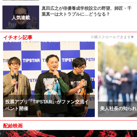
真田広之が俳優養成学校設立の野望、師匠・千
葉真一は大トラブルに…どうなる？
人気連載
イチオシ記事
※横スクロールできます▶
投票アプリ「TIPSTAR」がファン交流イ
ベント開催
美人社長の知られ
配給映画