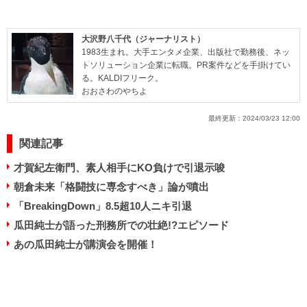
大沢野八千代（ジャーナリスト）
1983生まれ。大手エンタメ企業、出版社で勤務後、ネッ
トソリューション企業に転職。PR案件などを手掛けてい
る。KALDIフリーク。
おおさわのやちよ
最終更新：
2024/03/23 12:00
関連記事
才賀紀左衛門、素人相手にKO負けで引退示唆
朝倉未来「格闘技に専念すべき」論が噴出
「BreakingDown」8.5超10人ニキ引退
瓜田純士が語った刑務所での壮絶!?エピソード
あの瓜田純士が講演会を開催！