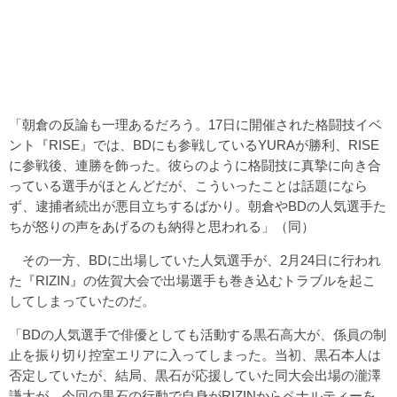
「朝倉の反論も一理あるだろう。17日に開催された格闘技イベ
ント『RISE』では、BDにも参戦しているYURAが勝利、RISE
に参戦後、連勝を飾った。彼らのように格闘技に真摯に向き合
っている選手がほとんどだが、こういったことは話題になら
ず、逮捕者続出が悪目立ちするばかり。朝倉やBDの人気選手た
ちが怒りの声をあげるのも納得と思われる」（同）
その一方、BDに出場していた人気選手が、2月24日に行われ
た『RIZIN』の佐賀大会で出場選手も巻き込むトラブルを起こ
してしまっていたのだ。
「BDの人気選手で俳優としても活動する黒石高大が、係員の制
止を振り切り控室エリアに入ってしまった。当初、黒石本人は
否定していたが、結局、黒石が応援していた同大会出場の瀧澤
謙太が、今回の黒石の行動で自身がRIZINからペナルティーを