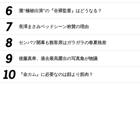
瀧“極秘出演”の『全裸監督』はどうなる？
長澤まさみベッドシーン称賛の理由
センバツ開幕も観客席はガラガラの春夏格差
後藤真希、過去最高露出の写真集が物議
『金カム』に必要なのは顔より筋肉？