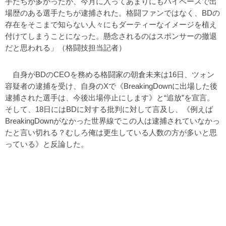
手たちが多かったが、今月に入ってあまりにもハイペースで出
場歴のある選手たちが逮捕された。格闘ファンではなく、BDの
存在をそこまで知らない人々にもダーティーなイメージを植え
付けてしまうことになった。懸念されるのはスポンサーの撤退
だと思われる」（格闘技担当記者）
自身がBDのCEOを務める格闘家の朝倉未来は16日、ツォン
容疑者の逮捕を受け、自身のXで《BreakingDownに出場した後
逮捕された選手は、今後出場停止にします》と“追放”を宣言。
そして、18日にはBDに対する批判に対して言及し、《例えば
BreakingDownがなかった世界線でこの人は逮捕されていなかっ
たと言い切れる？むしろ俺は更生している人数の方が多いと思
っている》と反論した。