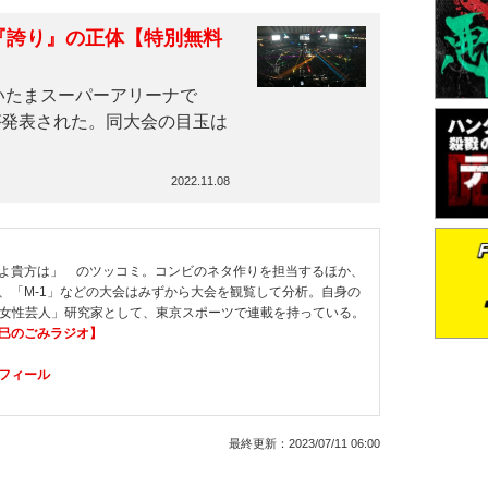
す『誇り』の正体【特別無料
いたまスーパーアリーナで
とが発表された。同大会の目玉は
2022.11.08
よ貴方は」 のツッコミ。コンビのネタ作りを担当するほか、
、「M-1」などの大会はみずから大会を観覧して分析。自身の
も「女性芸人」研究家として、東京スポーツで連載を持っている。
竜巳のごみラジオ】
フィール
最終更新：
2023/07/11 06:00