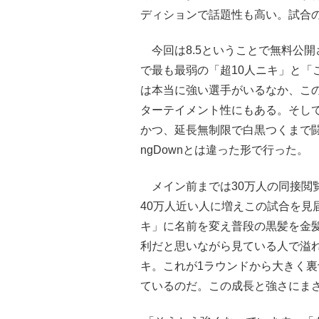
ディションで話題性も高い。試合
今回は8.5ということで無料公開され
で最も最弱の「超10人ニキ」と「
は本当に強い選手がいるなか、こ
ターテイメント性にもある。そし
かつ、延長無制限で白黒つくまで闘う
ngDownとは違った形で行った。
メイン前までは30万人の同接閲
40万人近い人に増えこの試合を見
キ」に名前を変え普段の黒髪を金
利だと思いながら見ている人で溢れ
キ。これが1ラウンドから大きく裏
ているのだ。この成長と強さにま