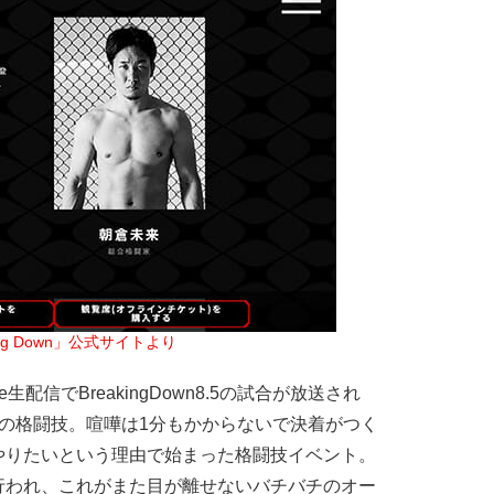
ing Down」公式サイトより
生配信でBreakingDown8.5の試合が放送され
の格闘技。喧嘩は1分もかからないで決着がつく
やりたいという理由で始まった格闘技イベント。
行われ、これがまた目が離せないバチバチのオー