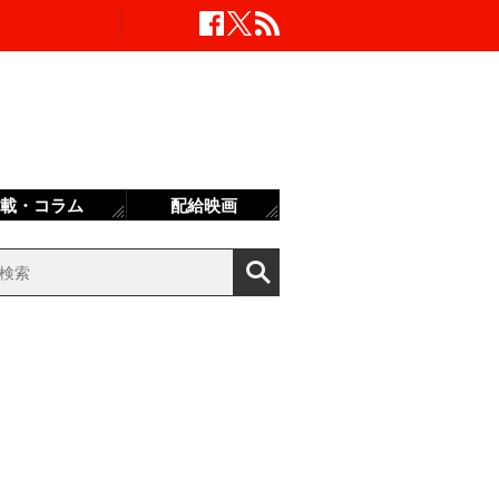
載・コラム
配給映画