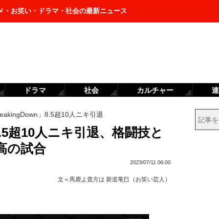
メ・お笑い・ドラマ・社会の最新ニュース
ドラマ
社会
カルチャー
連
eakingDown」8.5超10人ニキ引退
n」8.5超10人ニキ引退、格闘技と
高の試合
2023/07/11 06:00
文＝
馬鹿よ貴方は 新道竜巳（お笑い芸人）