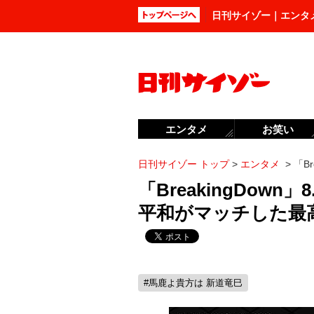
日刊サイゾー｜エンタ
エンタメ
お笑い
日刊サイゾー トップ
>
エンタメ
>
「Br
「BreakingDow
平和がマッチした最
#馬鹿よ貴方は 新道竜巳