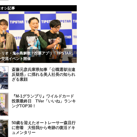
チオシ記事
リオ・鬼ヶ島解散？投票アプリ「TIPSTAR」
ン交流イベント開催
斎藤元彦兵庫県知事「公職選挙法違
反疑惑」に揺れる美人社長の知られ
ざる素顔
『M-1グランプリ』ワイルドカード
投票最終日 TVer「いいね」ランキ
ングTOP30！
50歳を迎えたオートレーサー森且行
に密着 大怪我から奇跡の復活ドキ
ュメンタリー