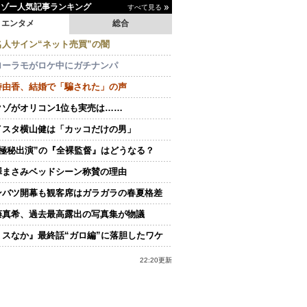
イゾー人気記事ランキング
すべて見る
エンタメ
総合
名人サイン“ネット売買”の闇
ローラモがロケ中にガチナンパ
持由香、結婚で「騙された」の声
クゾがオリコン1位も実売は……
イスタ横山健は「カッコだけの男」
“極秘出演”の『全裸監督』はどうなる？
澤まさみベッドシーン称賛の理由
ンバツ開幕も観客席はガラガラの春夏格差
藤真希、過去最高露出の写真集が物議
ミスなか』最終話“ガロ編”に落胆したワケ
22:20更新