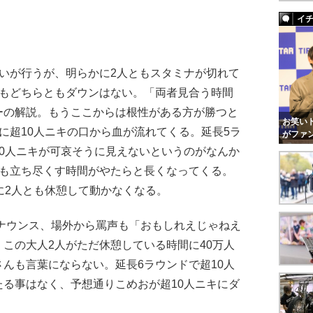
イ
いが行うが、明らかに2人ともスタミナが切れて
てもどちらともダウンはない。「両者見合う時間
ーの解説。もうここからは根性がある方が勝つと
お笑いト
に超10人ニキの口から血が流れてくる。延長5ラ
がファ
0人ニキが可哀そうに見えないというのがなんか
とも立ち尽くす時間がやたらと長くなってくる。
に2人とも休憩して動かなくなる。
ナウンス、場外から罵声も「おもしれえじゃねえ
この大人2人がただ休憩している時間に40万人
んも言葉にならない。延長6ラウンドで超10人
る事はなく、予想通りこめおが超10人ニキにダ