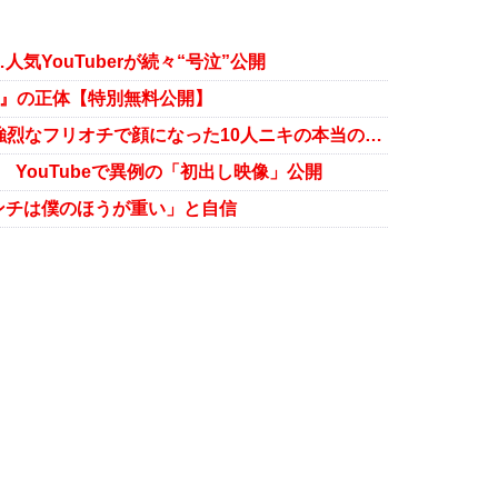
気YouTuberが続々“号泣”公開
り』の正体【特別無料公開】
朝倉未来「BreakingDown」で、強烈なフリオチで顔になった10人ニキの本当のおもしろさ
YouTubeで異例の「初出し映像」公開
ンチは僕のほうが重い」と自信