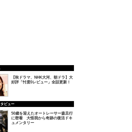
集
【秋ドラマ、NHK大河、朝ドラ】大
好評「忖度0レビュー」全話更新！
ンタビュー
50歳を迎えたオートレーサー森且行
に密着 大怪我から奇跡の復活ドキ
ュメンタリー