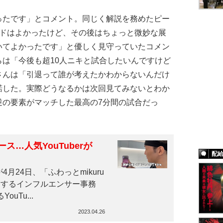
たです」とコメント。同じく解説を務めたピー
ンドはよかったけど、その後はちょっと微妙な展
いてよかったです」と優しく見守っていたコメン
は「今後も超10人ニキと試合したいんですけど
さんは「引退って誰が考えたかわからないんだけ
諾した。実際どうなるかは次回見てみないとわか
逆の要素がマッチした最高の7分間の試合だっ
…人気YouTuberが
配
4月24日、「ふわっとmikuru
営するインフルエンサー事務
uTu...
2023.04.26