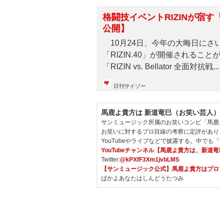
格闘技イベントRIZINが宿
公開】
10月24日、今年の大晦日にさ
「RIZIN.40」が開催されるこ
「RIZIN vs. Bellator 全面対抗戦...
日刊サイゾー
馬鹿よ貴方は 新道竜巳（お笑い芸人）
サンミュージック所属のお笑いコンビ「馬鹿
お笑いに対するプロ目線の考察に定評があり
YouTubeやライブなどで披露する。中で
YouTubeチャンネル【馬鹿よ貴方は、新道
Twitter:
@kPXfF3Xm1jvbLMS
【サンミュージック公式】馬鹿よ貴方はプロ
ばかよあなたはしんどうたつみ