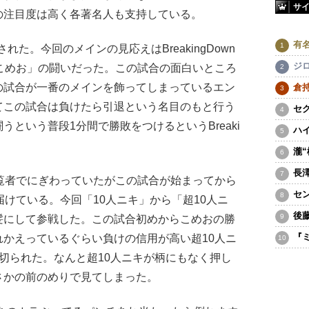
サ
の注目度は高く各著名人も支持している。
有
た。今回のメインの見応えはBreakingDown
ジ
こめお」の闘いだった。この試合の面白いところ
の試合が一番のメインを飾ってしまっているエン
倉
てこの試合は負けたら引退という名目のもと行う
セ
という普段1分間で勝敗をつけるというBreaki
ハ
瀧
長
覧者でにぎわっていたがこの試合が始まってから
セ
届けている。今回「10人ニキ」から「超10人ニ
後
髪にして参戦した。この試合初めからこめおの勝
『
かえっているぐらい負けの信用が高い超10人ニ
切られた。なんと超10人ニキが柄にもなく押し
さかの前のめりで見てしまった。