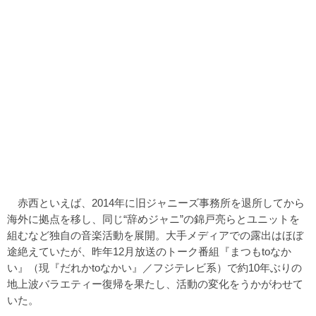
赤西といえば、2014年に旧ジャニーズ事務所を退所してから
海外に拠点を移し、同じ“辞めジャニ”の錦戸亮らとユニットを
組むなど独自の音楽活動を展開。大手メディアでの露出はほぼ
途絶えていたが、昨年12月放送のトーク番組『まつもtoなか
い』（現『だれかtoなかい』／フジテレビ系）で約10年ぶりの
地上波バラエティー復帰を果たし、活動の変化をうかがわせて
いた。