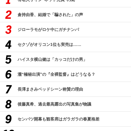
倉持由香、結婚で「騙された」の声
ジローラモがロケ中にガチナンパ
セクゾがオリコン1位も実売は……
ハイスタ横山健は「カッコだけの男」
瀧“極秘出演”の『全裸監督』はどうなる？
長澤まさみベッドシーン称賛の理由
後藤真希、過去最高露出の写真集が物議
センバツ開幕も観客席はガラガラの春夏格差