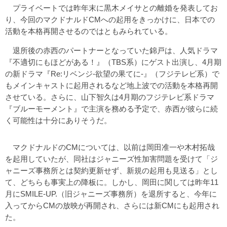
プライベートでは昨年末に黒木メイサとの離婚を発表してお
り、今回のマクドナルドCMへの起用をきっかけに、日本での
活動を本格再開させるのではともみられている。
退所後の赤西のパートナーとなっていた錦戸は、人気ドラマ
『不適切にもほどがある！』（TBS系）にゲスト出演し、4月期
の新ドラマ『Re:リベンジ-欲望の果てに-』（フジテレビ系）で
もメインキャストに起用されるなど地上波での活動を本格再開
させている。さらに、山下智久は4月期のフジテレビ系ドラマ
『ブルーモーメント』で主演を務める予定で、赤西が彼らに続
く可能性は十分にありそうだ。
マクドナルドのCMについては、以前は岡田准一や木村拓哉
を起用していたが、同社はジャニーズ性加害問題を受けて「ジ
ャニーズ事務所とは契約更新せず、新規の起用も見送る」とし
て、どちらも事実上の降板に。しかし、岡田に関しては昨年11
月にSMILE-UP.（旧ジャニーズ事務所）を退所すると、今年に
入ってからCMの放映が再開され、さらには新CMにも起用され
た。