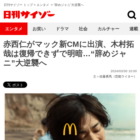
日刊サイゾー トップ
>
エンタメ
>
“辞めジャニ”大逆襲へ
日刊サイゾー
エンタメ
お笑い
ドラマ
社会
カルチャー
連載
赤西仁がマック新CMに出演、木村拓
哉は復帰できずで明暗…“辞めジャ
ニ”大逆襲へ
2024/03/30 10:00
文＝
佐藤勇馬（芸能ライター）