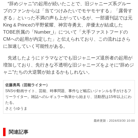
“辞めジャニ”の起用が続いたことで、旧ジャニーズ系グルー
プのファンからは「当てつけみたいでモヤモヤする」「露骨す
ぎる」といった不満の声も上がっているが、一部週刊誌では元
King & Princeの平野紫耀、神宮寺勇太、岸優太が結成した
TOBE所属の「Number_i」について「大手ファストフードの
CMへの起用が内定した」と伝えられており、この流れはさら
に加速していく可能性がある。
先述したようにドラマなどでも旧ジャニーズ退所者の起用が
増加しており、先行きな不透明な旧ジャニーズをよそに“辞めジ
ャニ”たちの大逆襲が始まるかもしれない。
佐藤勇馬（芸能ライター）
SNSや動画サイト、芸能、時事問題、事件など幅広いジャンルを手がけるフ
リーライター。雑誌へのレギュラー執筆から始まり、活動歴は15年以上にわ
たる。
さとうゆうま
最終更新：
2024/03/30 10:00
関連記事