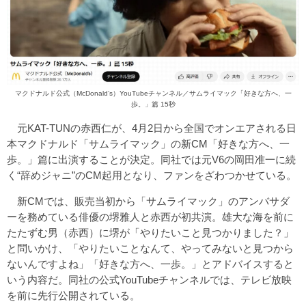
マクドナルド公式（McDonald’s）YouTubeチャンネル／サムライマック「好きな方へ、一
歩。」篇 15秒
元KAT-TUNの赤西仁が、4月2日から全国でオンエアされる日
本マクドナルド「サムライマック」の新CM「好きな方へ、一
歩。」篇に出演することが決定。同社では元V6の岡田准一に続
く“辞めジャニ”のCM起用となり、ファンをざわつかせている。
新CMでは、販売当初から「サムライマック」のアンバサダ
ーを務めている俳優の堺雅人と赤西が初共演。雄大な海を前に
たたずむ男（赤西）に堺が「やりたいこと見つかりました？」
と問いかけ、「やりたいことなんて、やってみないと見つから
ないんですよね」「好きな方へ、一歩。」とアドバイスすると
いう内容だ。同社の公式YouTubeチャンネルでは、テレビ放映
を前に先行公開されている。