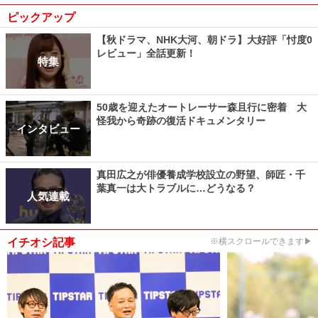
ピックアップ
【秋ドラマ、NHK大河、朝ドラ】大好評「忖度0
レビュー」全話更新！
特集
50歳を迎えたオートレーサー森且行に密着 大
怪我から奇跡の復活ドキュメンタリー
インタビュー
真田広之が俳優養成学校設立の野望、師匠・千
葉真一は大トラブルに…どうなる？
人気連載
イチオシ記事
※横スクロールできます▶