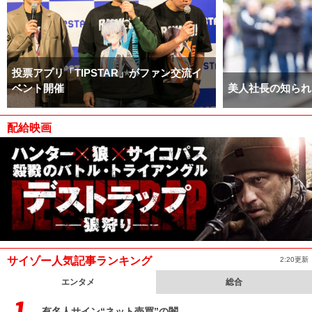
投票アプリ「TIPSTAR」がファン交流イ
ベント開催
美人社長の知られ
配給映画
サイゾー人気記事ランキング
2:20更新
エンタメ
総合
有名人サイン“ネット売買”の闇