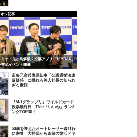
チオシ記事
リオ・鬼ヶ島解散？投票アプリ「TIPSTAR」
ン交流イベント開催
斎藤元彦兵庫県知事「公職選挙法違
反疑惑」に揺れる美人社長の知られ
ざる素顔
『M-1グランプリ』ワイルドカード
投票最終日 TVer「いいね」ランキ
ングTOP30！
50歳を迎えたオートレーサー森且行
に密着 大怪我から奇跡の復活ドキ