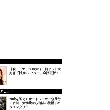
集
【秋ドラマ、NHK大河、朝ドラ】大
好評「忖度0レビュー」全話更新！
ンタビュー
50歳を迎えたオートレーサー森且行
に密着 大怪我から奇跡の復活ドキ
ュメンタリー