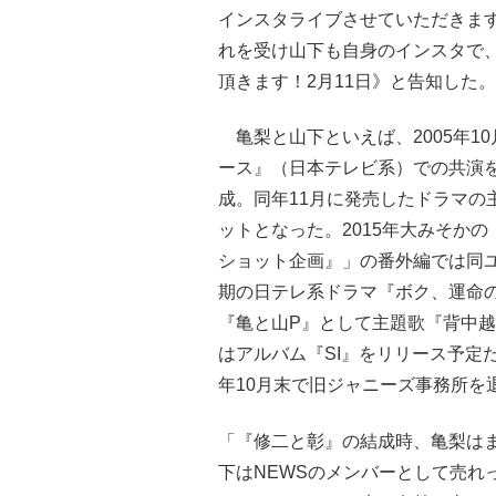
インスタライブさせていただきま
れを受け山下も自身のインスタで
頂きます！2月11日》と告知した。
亀梨と山下といえば、2005年1
ース』（日本テレビ系）での共演
成。同年11月に発売したドラマの
ットとなった。2015年大みそかの「
ショット企画』」の番外編では同ユ
期の日テレ系ドラマ『ボク、運命の
『亀と山P』として主題歌『背中越
はアルバム『SI』をリリース予定
年10月末で旧ジャニーズ事務所を
「『修二と彰』の結成時、亀梨はまだ
下はNEWSのメンバーとして売れ