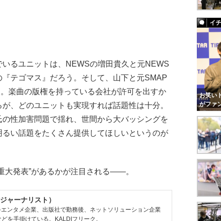
イ
いるユニットは、NEWSの増田貴久と元NEWS
『テゴマス』だろう。そして、山下と元SMAP
RS』。楽曲の版権を持っている会社が許可を出すか
お笑いト
がファ
るが、どのユニットも実現すれば話題性は十分。
氏の性加害問題で揺れ、世間から大バッシングを
明るい話題をたくさん提供してほしいというのが
）
重大発表”があるかが注目される――。
ジャーナリスト）
大手エンタメ企業、出版社で勤務後、ネットソリューション企業
どを手掛けている。KALDIフリーク。