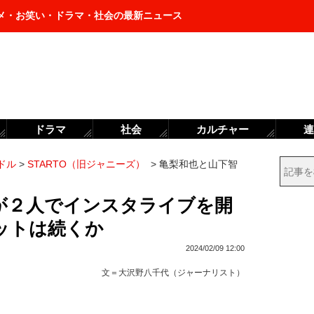
メ・お笑い・ドラマ・社会の最新ニュース
ドラマ
社会
カルチャー
連
ドル
>
STARTO（旧ジャニーズ）
>
亀梨和也と山下智
が２人でインスタライブを開
ットは続くか
2024/02/09 12:00
文＝
大沢野八千代（ジャーナリスト）