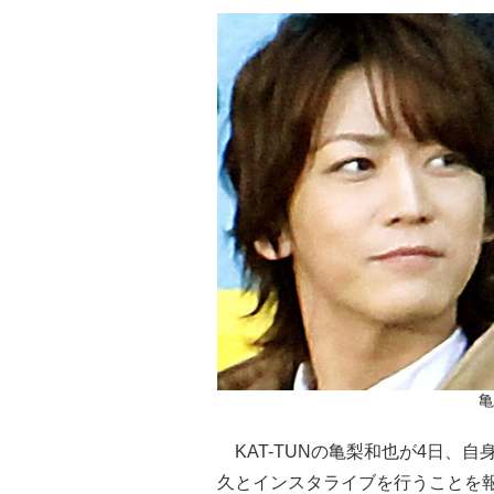
亀
KAT-TUNの亀梨和也が4日、
久とインスタライブを行うことを報