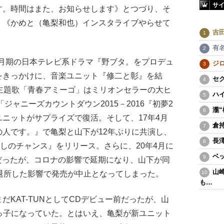
サ
す。時間はまた、お知らせします》とつづり、そ
、《かめと（亀梨和也）インスタライブやらせて
吉
有
0月期の日本テレビ系ドラマ『野ブタ。をプロデュ
ジ
をきっかけに、音楽ユニット『修二と彰』を結
セ
主題歌「青春アミーゴ」はミリオンセラーの大ヒ
ハ
ジャニーズカウントダウン2015－2016『初夢2
瀧
ニットがサプライズで復活。そして、17年4月
倉
人です。』で亀梨と山下が12年ぶりに共演し、
長
しのチャンス』をリリース。さらに、20年4月に
ベ
だったが、コロナの影響で延期になり、山下が同
山
退所した影響で発売が中止となってしまった。
も…
KAT-TUNとしてCDデビュー前だったが、山
っ子になっていた。とはいえ、亀梨が新ユニット