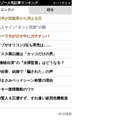
イゾー人気記事ランキング
すべて見る
エンタメ
総合
田羊が芸能界から消える日
名人サイン“ネット売買”の闇
ローラモがロケ中にガチナンパ
クゾがオリコン1位も実売は……
イスタ横山健は「カッコだけの男」
“極秘出演”の『全裸監督』はどうなる？
持由香、結婚で「騙された」の声
澤まさみベッドシーン称賛の理由
ッキー復帰難航のワケ
崎賢人＆広瀬すず、すれ違い破局危機報道
05:20更新