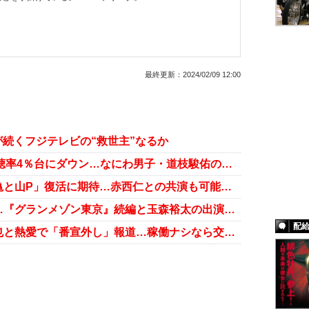
最終更新：
2024/02/09 12:00
が続くフジテレビの“救世主”なるか
『マルス-ゼロの革命-』第2話で視聴率4％台にダウン…なにわ男子・道枝駿佑の演技に賛辞も
亀梨和也＆山下智久のコラボで「亀と山P」復活に期待…赤西仁との共演も可能に？
木村拓哉の「匂わせ好き」に賛否…『グランメゾン東京』続編と玉森裕太の出演を示唆か
配
田中みな実、ドラマ共演の亀梨和也と熱愛で「番宣外し」報道…稼働ナシなら交際はガチか