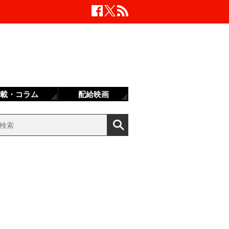
載・コラム
配給映画