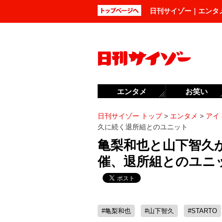
日刊サイゾー｜エンタ
エンタメ
お笑い
日刊サイゾー トップ
>
エンタメ
>
アイ
久に続く退所組とのユニット
亀梨和也と山下智久
催、退所組とのユニ
#亀梨和也
#山下智久
#STARTO