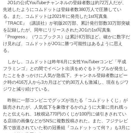
JO1の公式YouTubeチャンネルの登録者数は約72万人だが、
先述したようにコムドットは登録者数380万人で圧勝してい
る。また、コムドットは2021年に発売した1st写真集
『TRACE』（講談社）が初版20万部、累計発行部数33万部突破
を記録したが、同年にリリースされたJO1の1st写真集
「Progress」（ワニブックス）は累計8万部ほど。確かに数字だ
け見れば、コムドットがJO1に勝つ可能性はあるように思え
る。
しかし、コムドットは昨年6月に女性YouTuberコンビ「平成
フラミンゴ」との間でイベント出演をめぐるトラブルが発生し
たことをきっかけに人気が急低下。チャンネル登録者数はピー
ク時の416万人から3カ月ほどで約30万人も激減し、現在もジワ
ジワと減り続けている。
昨秋に一部コンビニでグッズが当たる「コムドットくじ」が
販売されたが、人気低下を象徴するかのように大量に売れ残っ
たと伝えられ、1枚税込770円のくじが100円に値引きされてい
る店頭の画像などがSNSに複数投稿された。また、フジテレビ
系で放送されていた初の冠番組『コムドットって何？』も3月に