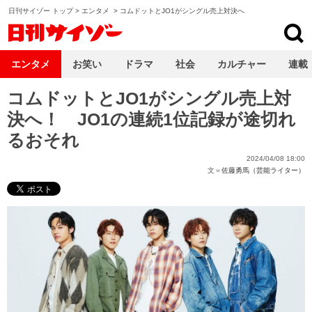
日刊サイゾー トップ
>
エンタメ
>
コムドットとJO1がシングル売上対決へ
日刊サイゾー
エンタメ
お笑い
ドラマ
社会
カルチャー
連載
コムドットとJO1がシングル売上対
決へ！ JO1の連続1位記録が途切れ
るおそれ
2024/04/08 18:00
文＝
佐藤勇馬（芸能ライター）