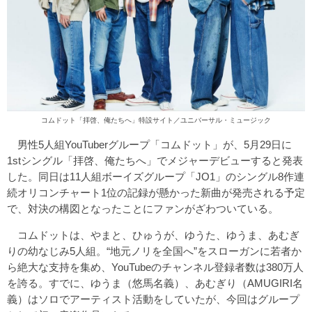
コムドット「拝啓、俺たちへ」特設サイト／ユニバーサル・ミュージック
男性5人組YouTuberグループ「コムドット」が、5月29日に
1stシングル「拝啓、俺たちへ」でメジャーデビューすると発表
した。同日は11人組ボーイズグループ「JO1」のシングル8作連
続オリコンチャート1位の記録が懸かった新曲が発売される予定
で、対決の構図となったことにファンがざわついている。
コムドットは、やまと、ひゅうが、ゆうた、ゆうま、あむぎ
りの幼なじみ5人組。“地元ノリを全国へ”をスローガンに若者か
ら絶大な支持を集め、YouTubeのチャンネル登録者数は380万人
を誇る。すでに、ゆうま（悠馬名義）、あむぎり（AMUGIRI名
義）はソロでアーティスト活動をしていたが、今回はグループ