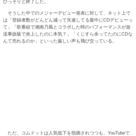
ひっそりと終了した。
そうした中でのメジャーデビュー発表に対して、ネット上で
は「登録者数がどんどん減って失速してる最中にCDデビューっ
て」「歌番組で湘南乃風とコラボした時のパフォーマンスが放
送事故級で炎上したのに本気？」「くじすら余ってたのにCDな
んて売れるのか」といった厳しい声も飛び交っている。
ただ、コムドットは人気低下を指摘されつつも、YouTubeで