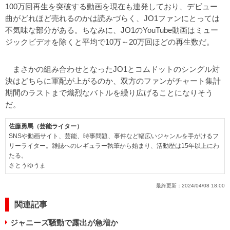
100万回再生を突破する動画を現在も連発しており、デビュー
曲がどれほど売れるのかは読みづらく、JO1ファンにとっては
不気味な部分がある。ちなみに、JO1のYouTube動画はミュー
ジックビデオを除くと平均で10万～20万回ほどの再生数だ。
まさかの組み合わせとなったJO1とコムドットのシングル対
決はどちらに軍配が上がるのか、双方のファンがチャート集計
期間のラストまで熾烈なバトルを繰り広げることになりそう
だ。
佐藤勇馬（芸能ライター）
SNSや動画サイト、芸能、時事問題、事件など幅広いジャンルを手がけるフ
リーライター。雑誌へのレギュラー執筆から始まり、活動歴は15年以上にわ
たる。
さとうゆうま
最終更新：
2024/04/08 18:00
関連記事
ジャニーズ騒動で露出が急増か