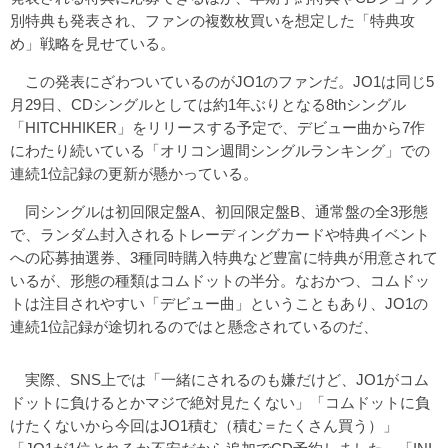
別特典も発表され、ファンの複数枚買いを想定した「特典攻
め」戦略を見せている。
この発表にざわついているのがJO1のファンだ。JO1は同じ5
月29日、CDシングルとしては約1年ぶりとなる8thシングル
「HITCHHIKER」をリリースする予定で、デビュー曲から7作
にわたり続いている「オリコン週間シングルランキング」での
連続1位記録の更新が懸かっている。
同シングルは初回限定盤A、初回限定盤B、通常盤の全3形態
で、ランダム封入されるトレーディングカードや特典イベント
への応募抽選券、3種同時購入特典など豊富に特典が用意されて
いるが、形態の種類はコムドットの半分。なおかつ、コムドッ
トは注目されやすい「デビュー曲」ということもあり、JO1の
連続1位記録が途切れるのではと懸念されているのだ、
実際、SNS上では「一緒にされるのも嫌だけど、JO1がコム
ドットに負けるとかマジで絶対見たくない」「コムドットに負
けたくないから今回はJO1積む（積む＝たくさん買う）」