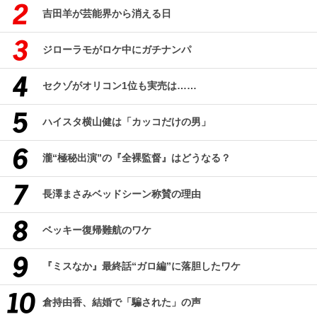
吉田羊が芸能界から消える日
ジローラモがロケ中にガチナンパ
セクゾがオリコン1位も実売は……
ハイスタ横山健は「カッコだけの男」
瀧“極秘出演”の『全裸監督』はどうなる？
長澤まさみベッドシーン称賛の理由
ベッキー復帰難航のワケ
『ミスなか』最終話“ガロ編”に落胆したワケ
倉持由香、結婚で「騙された」の声