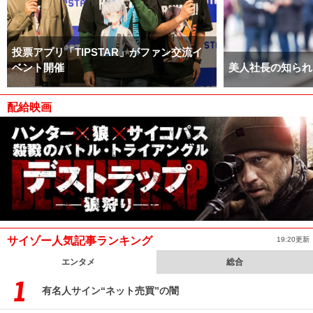
投票アプリ「TIPSTAR」がファン交流イ
ベント開催
美人社長の知られ
配給映画
サイゾー人気記事ランキング
19:20更新
エンタメ
総合
有名人サイン“ネット売買”の闇