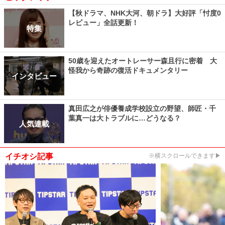
【秋ドラマ、NHK大河、朝ドラ】大好評「忖度0
レビュー」全話更新！
特集
50歳を迎えたオートレーサー森且行に密着 大
怪我から奇跡の復活ドキュメンタリー
インタビュー
真田広之が俳優養成学校設立の野望、師匠・千
葉真一は大トラブルに…どうなる？
人気連載
イチオシ記事
※横スクロールできます▶