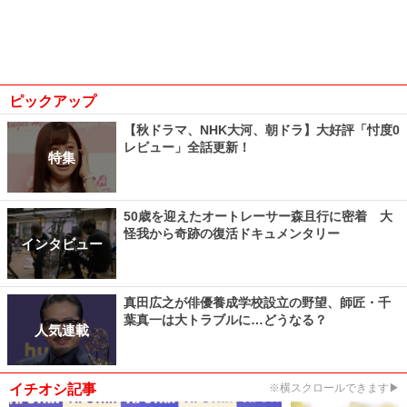
ピックアップ
【秋ドラマ、NHK大河、朝ドラ】大好評「忖度0
レビュー」全話更新！
特集
50歳を迎えたオートレーサー森且行に密着 大
怪我から奇跡の復活ドキュメンタリー
インタビュー
真田広之が俳優養成学校設立の野望、師匠・千
葉真一は大トラブルに…どうなる？
人気連載
イチオシ記事
※横スクロールできます▶