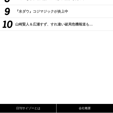
『水ダウ』コジマジックが炎上中
山崎賢人＆広瀬すず、すれ違い破局危機報道も…
日刊サイゾーとは
会社概要