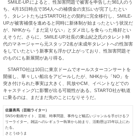
SMILE-UP.によると、性加害問題で被害を申告した981人のう
ち、4月15日時点で354人への補償金の支払いが完了したとい
う。タレントたちはSTARTO社との契約に完全移行し、SMILE-
UP.が被害補償を進めると同時に新体制が始まったという状況だ
が、NHKから「まだ足りない」とダメ出しを食らった格好とい
えそうだ。さらに、SMILE-UP.社長の東山紀之氏のタレント時
代のマネージャーら元スタッフ2名が未成年タレントへの性加害
をしていたという新事実も浮かび上がっており、性加害問題そ
のものにも新展開があり得る。
STARTO社は10日に東京ドームでオールスターコンサートを
開催し、華々しい船出をアピールしたが、NHKから「NO」を
突き付けられた事実は大きく、民放やCM、イベントなどでの
キャスティングに影響が出る可能性がある。STARTO社が軌道
に乗るのは、まだまだ先のことになりそうだ。
佐藤勇馬（芸能ライター）
SNSや動画サイト、芸能、時事問題、事件など幅広いジャンルを手がけるフ
リーライター。雑誌へのレギュラー執筆から始まり、活動歴は15年以上にわ
たる。
さとうゆうま