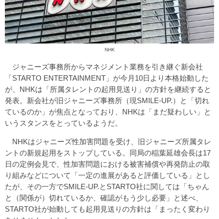
NHK
ジャニーズ事務所からマネジメント業務を引き継ぐ新会社
「STARTO ENTERTAINMENT」が今月10日より本格始動した
が、NHKは「所属タレントの起用見送り」の方針を継続すると
発表。新会社が旧ジャニーズ事務所（現SMILE-UP.）と「切れ
ているのか」が焦点となっており、NHKは「まだ疑わしい」と
いうスタンスをとっているようだ。
NHKはジャニーズ性加害問題を受け、旧ジャニーズ所属タレ
ントの新規起用をストップしている。同局の稲葉延雄会長は17
日の定例会見で、性加害問題における被害補償や再発防止の取
り組みなどについて「一定の進展があると評価している」とし
たが、その一方でSMILE-UP.とSTARTO社に関しては「ちゃん
と（関係が）切れているか、確認がもう少し必要」と述べ、
STARTO社が始動しても起用見送りの方針は「まったく変わり