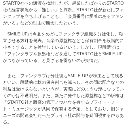
STARTO社への譲渡を検討したが、起業したばかりのSTARTO
社の経営状況から「難しい」と判断。STARTO社が新たにファ
ンクラブを立ち上げることも、「会員番号に愛着のあるファン
がいる」などの理由で断念したという。
SMILE-UP.は今夏をめどにファンクラブ組織を分社化し、独
立させる方針を発表。音楽の原盤権なども保有割合を段階的に
小さくすることを検討しているという。しかし、現段階では
「ファンクラブや原盤権などを通してSTARTO社とSMILE-UP.
がつながっている」と見ざるを得ないのが実情だ。
また、ファンクラブは分社後もSMILE-UP.が株主として残る
といい、段階的に株の保有割合を減らし、その間の配当などの
利益は受け取らないというが、実際にどのような形になってい
くのかは不透明だ。また、新たに発生した原盤権などの版権は
「STARTO社と版権の管理ノウハウを有するブライト・ノー
ト・ミュージックが共同で保有する予定」としており、旧ジャ
ニーズの関連会社だったブライト社の関与を疑問視する声もあ
る。