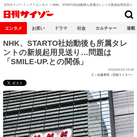
日刊サイゾー トップ
>
エンタメ
>
NHK、STARTO社始動後も所属タレントの新規起用見送り
日刊サイゾー
エンタメ
お笑い
ドラマ
社会
カルチャー
連載
NHK、STARTO社始動後も所属タレ
ントの新規起用見送り…問題は
「SMILE-UP.との関係」
2024/04/18 15:00
文＝
佐藤勇馬（芸能ライター）