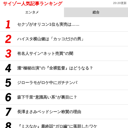
サイゾー人気記事ランキング
20:20更新
エンタメ
総合
セクゾがオリコン1位も実売は……
ハイスタ横山健は「カッコだけの男」
有名人サイン“ネット売買”の闇
瀧“極秘出演”の『全裸監督』はどうなる？
ジローラモがロケ中にガチナンパ
森下千里“意識高い系”が裏目に？
長澤まさみベッドシーン称賛の理由
『ミスなか』最終話“ガロ編”に落胆したワケ