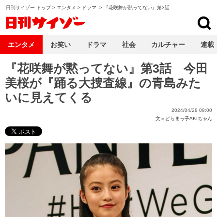
日刊サイゾー トップ
>
エンタメ
>
ドラマ
>
『花咲舞が黙ってない』第3話
日刊サイゾー
エンタメ
お笑い
ドラマ
社会
カルチャー
連載
『花咲舞が黙ってない』第3話 今田
美桜が『踊る大捜査線』の青島みた
いに見えてくる
2024/04/28 09:00
文＝
どらまっ子AKIちゃん