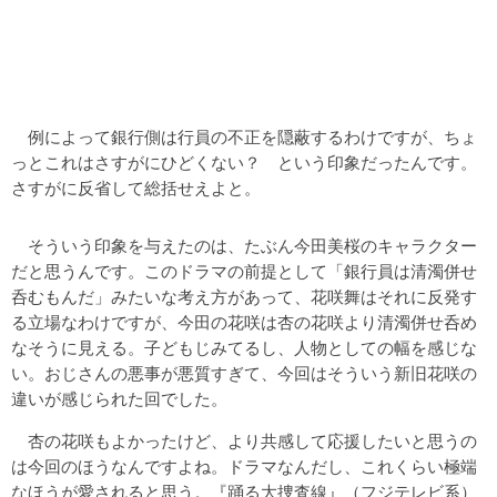
例によって銀行側は行員の不正を隠蔽するわけですが、ちょ
っとこれはさすがにひどくない？ という印象だったんです。
さすがに反省して総括せえよと。
そういう印象を与えたのは、たぶん今田美桜のキャラクター
だと思うんです。このドラマの前提として「銀行員は清濁併せ
呑むもんだ」みたいな考え方があって、花咲舞はそれに反発す
る立場なわけですが、今田の花咲は杏の花咲より清濁併せ呑め
なそうに見える。子どもじみてるし、人物としての幅を感じな
い。おじさんの悪事が悪質すぎて、今回はそういう新旧花咲の
違いが感じられた回でした。
杏の花咲もよかったけど、より共感して応援したいと思うの
は今回のほうなんですよね。ドラマなんだし、これくらい極端
なほうが愛されると思う。『踊る大捜査線』（フジテレビ系）