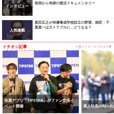
怪我から奇跡の復活ドキュメンタリー
インタビュー
真田広之が俳優養成学校設立の野望、師匠・千
葉真一は大トラブルに…どうなる？
人気連載
イチオシ記事
※横スクロールできます▶
投票アプリ「TIPSTAR」がファン交流イ
ベント開催
美人社長の知られ