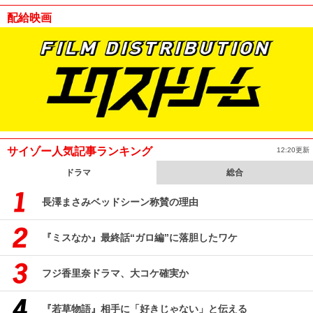
配給映画
サイゾー人気記事ランキング
12:20更新
ドラマ
総合
長澤まさみベッドシーン称賛の理由
『ミスなか』最終話“ガロ編”に落胆したワケ
フジ香里奈ドラマ、大コケ確実か
『若草物語』相手に「好きじゃない」と伝える