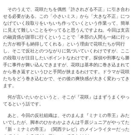
そのうえで、花咲たちを偶然「許されざる不正」に引き合わ
せる必要がある。この「小さいミス」から「大きな不正」につ
なげていく段取りをいちいち作っていくという作業って、簡単
に見えて難しいことをやってると思うんですよね。今回は支店
の融資係が謝罪に行くということで「本部の人間も一緒に行っ
た方が相手も納得してくれる」という理由で花咲たちが同行
し、そこで反社とのつながりに気づいていくわけですが、ここ
の段取りが注目したいポイントなわけです。探偵や刑事なら勝
手に事件が舞い込んできますが、花咲は基本的に巻き込まれて
から巻き返すというひと手間が挟まるわけです。ドラマが花咲
たちをどう巻き込むかで、その後の爽快感が大きく変わってき
ます。
何が言いたいかというと、そこが『花咲』はまずうまくやっ
てるという話です。
あと、今回の反社組織は、そのまんま『ミナミの帝王』みた
いでしたが、脚本のひかわかよさんは千原ジュニアがやってた
『新・ミナミの帝王』（関西テレビ）のメインライターだった