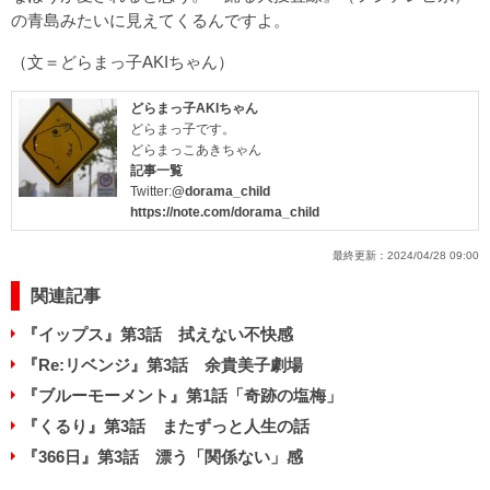
の青島みたいに見えてくるんですよ。
（文＝どらまっ子AKIちゃん）
どらまっ子AKIちゃん
どらまっ子です。
どらまっこあきちゃん
記事一覧
Twitter:
@dorama_child
https://note.com/dorama_child
最終更新：
2024/04/28 09:00
関連記事
『イップス』第3話 拭えない不快感
『Re:リベンジ』第3話 余貴美子劇場
『ブルーモーメント』第1話「奇跡の塩梅」
『くるり』第3話 またずっと人生の話
『366日』第3話 漂う「関係ない」感