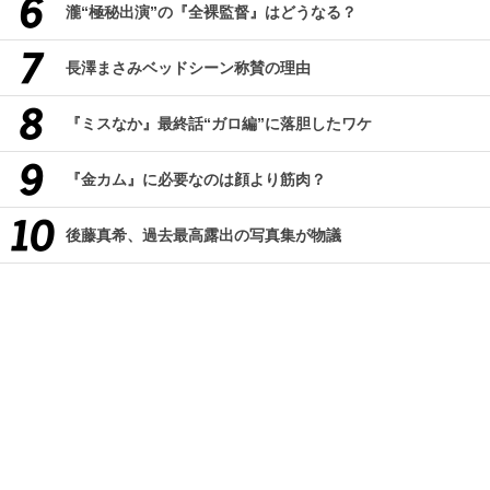
瀧“極秘出演”の『全裸監督』はどうなる？
長澤まさみベッドシーン称賛の理由
『ミスなか』最終話“ガロ編”に落胆したワケ
『金カム』に必要なのは顔より筋肉？
後藤真希、過去最高露出の写真集が物議