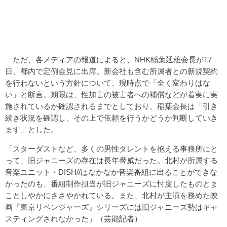
ただ、各メディアの報道によると、NHK稲葉延雄会長が17
日、都内で定例会見に出席。新会社も含む所属者との新規契約
を行わないという方針について、現時点で「全く変わりはな
い」と断言。期限は、性加害の被害者への補償などが着実に実
施されているか確認されるまでとしており、稲葉会長は「引き
続き状況を確認し、その上で依頼を行うかどうか判断していき
ます」とした。
「スターダストなど、多くの男性タレントを抱える事務所にと
って、旧ジャニーズの存在は長年脅威だった。北村が所属する
音楽ユニット・DISH//はなかなか音楽番組に出ることができな
かったのも、番組制作担当が旧ジャニーズに忖度したものとま
ことしやかにささやかれている。また、北村が主演を務めた映
画『東京リベンジャーズ』シリーズには旧ジャニーズ勢はキャ
スティングされなかった」（芸能記者）