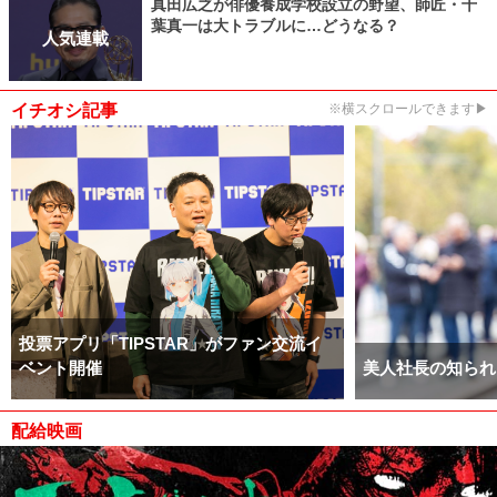
真田広之が俳優養成学校設立の野望、師匠・千
葉真一は大トラブルに…どうなる？
人気連載
イチオシ記事
※横スクロールできます▶
投票アプリ「TIPSTAR」がファン交流イ
ベント開催
美人社長の知られ
配給映画