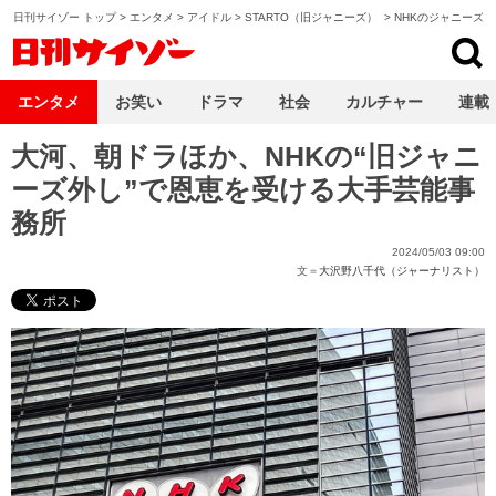
日刊サイゾー トップ
>
エンタメ
>
アイドル
>
STARTO（旧ジャニーズ）
>
NHKのジャニーズ
日刊サイゾー
エンタメ
お笑い
ドラマ
社会
カルチャー
連載
大河、朝ドラほか、NHKの“旧ジャニ
ーズ外し”で恩恵を受ける大手芸能事
務所
2024/05/03 09:00
文＝
大沢野八千代（ジャーナリスト）